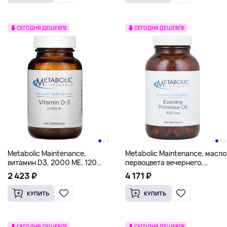
СЕГОДНЯ ДЕШЕВЛЕ
СЕГОДНЯ ДЕШЕВЛЕ
Metabolic Maintenance,
Metabolic Maintenance, масло
витамин D3, 2000 МЕ, 120
первоцвета вечернего,
капсул
500 мг, 180 мягких таблеток
2 423 ₽
4 171 ₽
КУПИТЬ
КУПИТЬ
СЕГОДНЯ ДЕШЕВЛЕ
СЕГОДНЯ ДЕШЕВЛЕ