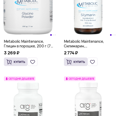
Metabolic Maintenance,
Metabolic Maintenance,
Глицин в порошке, 200 г (7
Силимарин,
унций)
стандартизированный
3 269 ₽
2 774 ₽
экстракт расторопши, 300
мг, 60 капсул
КУПИТЬ
КУПИТЬ
СЕГОДНЯ ДЕШЕВЛЕ
СЕГОДНЯ ДЕШЕВЛЕ