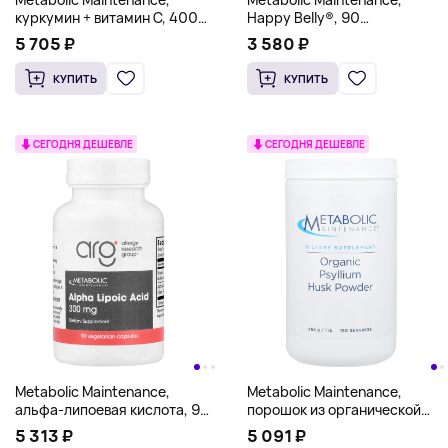
куркумин + витамин C, 400
Happy Belly®, 90
мг, 60 капсул
вегетарианских капсул
5 705 ₽
3 580 ₽
КУПИТЬ
КУПИТЬ
СЕГОДНЯ ДЕШЕВЛЕ
СЕГОДНЯ ДЕШЕВЛЕ
Metabolic Maintenance,
Metabolic Maintenance,
альфа-липоевая кислота, 90
порошок из органической
вегетарианских капсул
шелухи семян подорожника,
5 313 ₽
5 091 ₽
454 г (1 фунт)