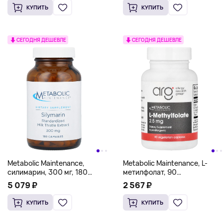
КУПИТЬ
КУПИТЬ
СЕГОДНЯ ДЕШЕВЛЕ
СЕГОДНЯ ДЕШЕВЛЕ
Metabolic Maintenance,
Metabolic Maintenance, L-
силимарин, 300 мг, 180
метилфолат, 90
капсул
вегетарианских капсул
5 079 ₽
2 567 ₽
КУПИТЬ
КУПИТЬ