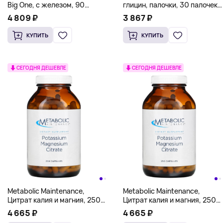
Big One, с железом, 90
глицин, палочки, 30 палочек
капсул
по 3 г
4 809 ₽
3 867 ₽
КУПИТЬ
КУПИТЬ
СЕГОДНЯ ДЕШЕВЛЕ
СЕГОДНЯ ДЕШЕВЛЕ
Metabolic Maintenance,
Metabolic Maintenance,
Цитрат калия и магния, 250
Цитрат калия и магния, 250
капсул
капсул
4 665 ₽
4 665 ₽