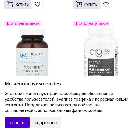
КУПИТЬ
КУПИТЬ
СЕГОДНЯ ДЕШЕВЛЕ
СЕГОДНЯ ДЕШЕВЛЕ
Мы используем cookies
Этот сайт использует файлы cookies для обеспечения
Metabolic Maintenance,
Metabolic Maintenance,
удобства пользователей, анализа трафика и персонализации
MetaMIND ™, 30 капсул
добавка для борьбы со
контента. Продолжая пользоваться сайтом, вы
стрессом,
1 746 ₽
2 333 ₽
соглашаетесь с использованием файлов cookies.
90 вегетарианских капсул
КУПИТЬ
КУПИТЬ
хорошо
подробнее