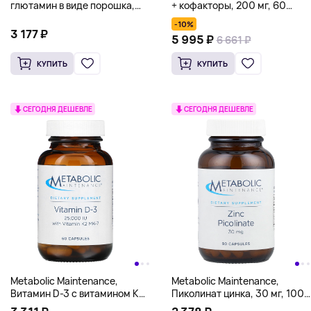
глютамин в виде порошка,
+ кофакторы, 200 мг, 60
200 г (7 унций)
капсул
-10%
3 177 ₽
5 995 ₽
6 661 ₽
КУПИТЬ
КУПИТЬ
СЕГОДНЯ ДЕШЕВЛЕ
СЕГОДНЯ ДЕШЕВЛЕ
Metabolic Maintenance,
Metabolic Maintenance,
Витамин D-3 с витамином K2
Пиколинат цинка, 30 мг, 100
MK-7, 625 мкг (25000 МЕ), 60
капсул