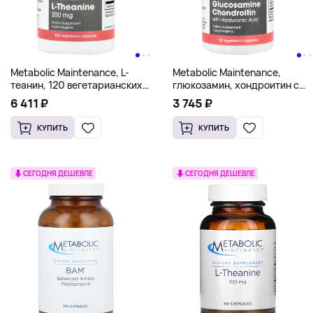
Metabolic Maintenance, L-
Metabolic Maintenance,
теанин, 120 вегетарианских
глюкозамин, хондроитин с
капсул
гиалуроновой кислотой, 60
6 411 ₽
3 745 ₽
вегетарианских капсул
КУПИТЬ
КУПИТЬ
СЕГОДНЯ ДЕШЕВЛЕ
СЕГОДНЯ ДЕШЕВЛЕ