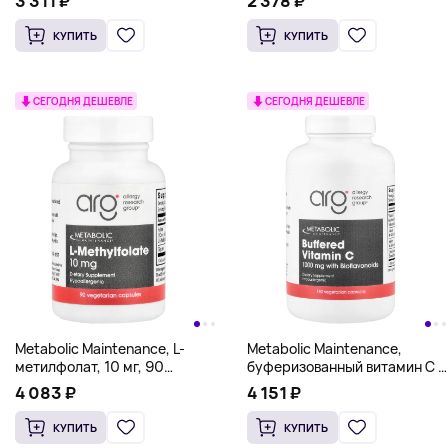
3 311 ₽
2 378 ₽
капсул
КУПИТЬ
КУПИТЬ
СЕГОДНЯ ДЕШЕВЛЕ
СЕГОДНЯ ДЕШЕВЛЕ
Metabolic Maintenance, L-
Metabolic Maintenance,
метилфолат, 10 мг, 90
буферизованный витамин C с
вегетарианских капсул
биофлавоноидами,
4 083 ₽
4 151 ₽
180 вегетарианских капсул
КУПИТЬ
КУПИТЬ