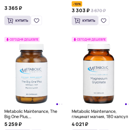
капсул
капсул
-10%
3 365 ₽
3 303 ₽
3 670 ₽
КУПИТЬ
КУПИТЬ
СЕГОДНЯ ДЕШЕВЛЕ
СЕГОДНЯ ДЕШЕВЛЕ
Metabolic Maintenance,
Metabolic Maintenance, The
глицинат магния, 180 капсул
Big One Plus,
мультивитамины без железа,
4 021 ₽
5 259 ₽
90 капсул