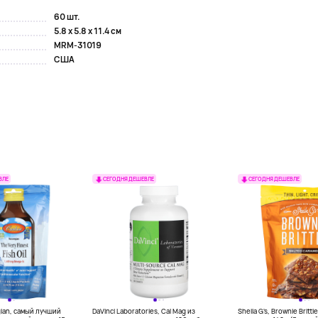
60 шт.
5.8 x 5.8 x 11.4 см
MRM-31019
США
ВЛЕ
СЕГОДНЯ ДЕШЕВЛЕ
СЕГОДНЯ ДЕШЕВЛЕ
gian, самый лучший
DaVinci Laboratories, Cal Mag из
Sheila G's, Brownie Britt