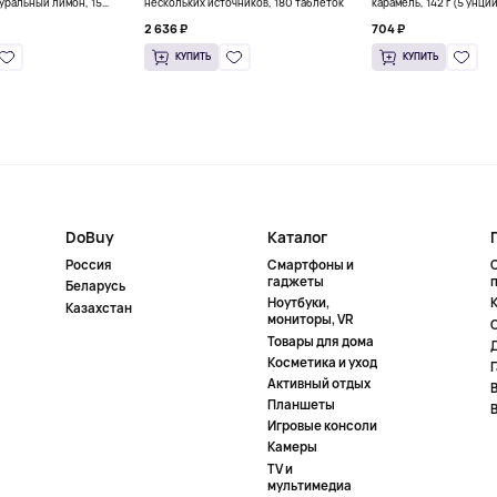
уральный лимон, 15
нескольких источников, 180 таблеток
карамель, 142 г (5 унци
л) каждый
2 636 ₽
704 ₽
КУПИТЬ
КУПИТЬ
DoBuy
Каталог
Россия
Смартфоны и
гаджеты
Беларусь
Ноутбуки,
К
Казахстан
мониторы, VR
Товары для дома
Косметика и уход
Активный отдых
Планшеты
Игровые консоли
Камеры
TV и
мультимедиа