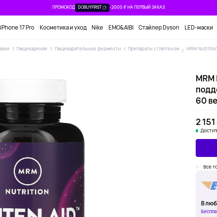
ПРОМОКОД
DOBUYFIRST
-2000 ₽ НА ПЕРВЫЙ ЗАКАЗ
iPhone 17 Pro
Косметика и уход
Nike
EMO&AIBI
Стайлер Dyson
LED-маски
авки
Пищеварение
Пищеварительные ферменты
Препараты с глютеном
MRM Nutritio
MRM N
подд
60 в
2 151
Доступ
Все т
В люб
Беспла