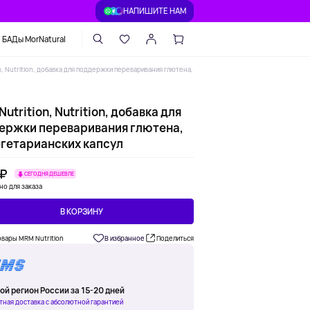
НАПИШИТЕ НАМ
БАДы MorNatural
n, Nutrition, добавка для поддержки переваривания глютена,
utrition, Nutrition, добавка для
ержки переваривания глютена,
егетарианских капсул
 ₽
СЕГОДНЯ ДЕШЕВЛЕ
но для заказа
В КОРЗИНУ
овары MRM Nutrition
В избранное
Поделиться
ой регион России за 15-20 дней
тная доставка с абсолютной гарантией