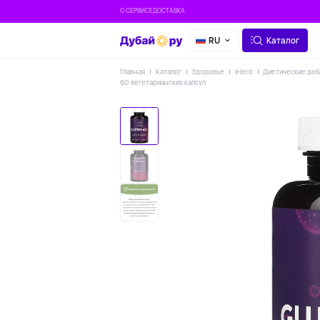
О СЕРВИСЕ
ДОСТАВКА
RU
Каталог
Главная
Каталог
Здоровье
IHerb
Диетические доб
60 вегетарианских капсул