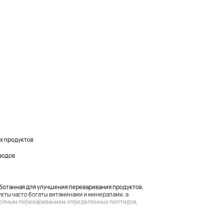
х продуктов
водов
аботанная для улучшения переваривания продуктов,
кты часто богаты витаминами и минералами, а
еполным перевариванием определенных пептидов,