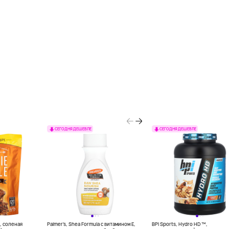
СЕГОДНЯ ДЕШЕВЛЕ
СЕГОДНЯ ДЕШЕВЛЕ
le, соленая
Palmer's, Shea Formula с витамином E,
BPI Sports, Hydro HD ™,