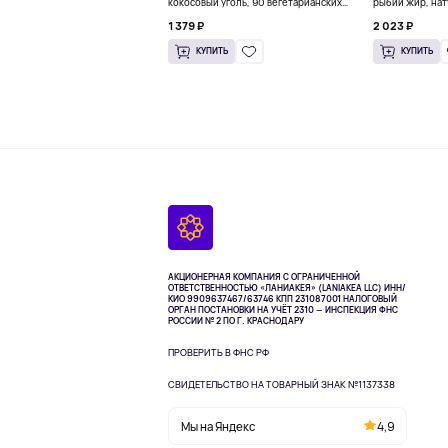
кокосовый уголь, 90 вегетарианских
рыбий жир, нат
капсул (260 мг в каждой капсуле)
пакетиков (5 м
1 379 ₽
2 023 ₽
КУПИТЬ
КУПИТЬ
АКЦИОНЕРНАЯ КОМПАНИЯ С ОГРАНИЧЕННОЙ
ОТВЕТСТВЕННОСТЬЮ «ЛАНИАКЕЯ» (LANIAKEA LLC)
ИНН/
КИО 9909637467/63746 КПП 231087001
НАЛОГОВЫЙ
ОРГАН ПОСТАНОВКИ НА УЧЁТ 2310 — ИНСПЕКЦИЯ ФНС
РОССИИ № 2 ПО Г. КРАСНОДАРУ
ПРОВЕРИТЬ В ФНС РФ
СВИДЕТЕЛЬСТВО НА ТОВАРНЫЙ ЗНАК №1137338
Мы на Яндекс
4,9