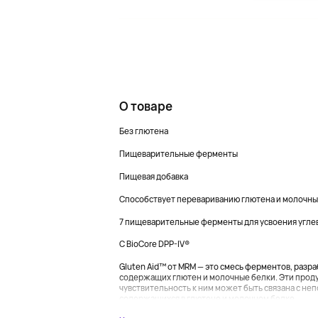
О товаре
Без глютена
Пищеварительные ферменты
Пищевая добавка
Способствует перевариванию глютена и молочны
7 пищеварительные ферменты для усвоения угле
С BioCore DPP-IV®
Gluten Aid™ от MRM — это смесь ферментов, разр
содержащих глютен и молочные белки. Эти проду
чувствительность к ним может быть связана с н
содержащихся в глютене и молочном белке....