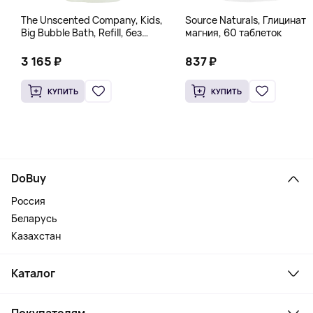
The Unscented Company, Kids,
Source Naturals, Глицинат
Big Bubble Bath, Refill, без
магния, 60 таблеток
отдушек, 1 л (33,8 жидк.
Унции)
3 165 ₽
837 ₽
КУПИТЬ
КУПИТЬ
DoBuy
Россия
Беларусь
Казахстан
Каталог
Смартфоны и гаджеты
Покупателям