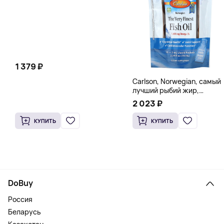
1 379 ₽
Carlson, Norwegian, самый
лучший рыбий жир,
натуральный лимон, 15
2 023 ₽
пакетиков (5 мл) каждый
КУПИТЬ
КУПИТЬ
DoBuy
Россия
Беларусь