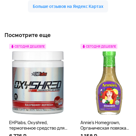
Посмотрите еще
СЕГОДНЯ ДЕШЕВЛЕ
СЕГОДНЯ ДЕШЕВЛЕ
EHPlabs, Oxyshred,
Annie's Homegrown,
термогенное средство для
Органическая повязка
сжигания жира, малиновое
«Богиня», 236 мл (8 жидк.
6 776 ₽
1 158 ₽