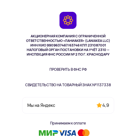
Планшеты
Доставка
Контакты
Игровые консоли
Гарантия
Камеры
Возврат
TV и мультимедиа
Выкуп товара
Музыка и звук
АКЦИОНЕРНАЯ КОМПАНИЯ С ОГРАНИЧЕННОЙ
Спорт
ОТВЕТСТВЕННОСТЬЮ «ЛАНИАКЕЯ» (LANIAKEA LLC)
ИНН/КИО 9909637467/63746 КПП 231087001
Здоровье
НАЛОГОВЫЙ ОРГАН ПОСТАНОВКИ НА УЧЁТ 2310 —
Здоровье питомцев
ИНСПЕКЦИЯ ФНС РОССИИ № 2 ПО Г. КРАСНОДАРУ
Книги
Одежда и аксессуары
ПРОВЕРИТЬ В ФНС РФ
СВИДЕТЕЛЬСТВО НА ТОВАРНЫЙ ЗНАК №1137338
4,9
Мы на Яндекс
Принимаем к оплате