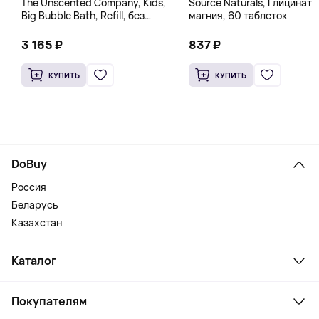
The Unscented Company, Kids,
Source Naturals, Глицинат
Big Bubble Bath, Refill, без
магния, 60 таблеток
отдушек, 1 л (33,8 жидк.
Унции)
3 165 ₽
837 ₽
КУПИТЬ
КУПИТЬ
DoBuy
Россия
Беларусь
Казахстан
Каталог
Смартфоны и гаджеты
Покупателям
Ноутбуки, мониторы, VR