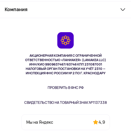
Товары для дома
Служба поддержки
Косметика и уход
Компания
Как заказать
Активный отдых
Оплата
О сервисе
Планшеты
Доставка
Контакты
Игровые консоли
Гарантия
Камеры
Возврат
TV и мультимедиа
Выкуп товара
Музыка и звук
АКЦИОНЕРНАЯ КОМПАНИЯ С ОГРАНИЧЕННОЙ
Спорт
ОТВЕТСТВЕННОСТЬЮ «ЛАНИАКЕЯ» (LANIAKEA LLC)
ИНН/КИО 9909637467/63746 КПП 231087001
Здоровье
НАЛОГОВЫЙ ОРГАН ПОСТАНОВКИ НА УЧЁТ 2310 —
Здоровье питомцев
ИНСПЕКЦИЯ ФНС РОССИИ № 2 ПО Г. КРАСНОДАРУ
Книги
Одежда и аксессуары
ПРОВЕРИТЬ В ФНС РФ
СВИДЕТЕЛЬСТВО НА ТОВАРНЫЙ ЗНАК №1137338
4,9
Мы на Яндекс