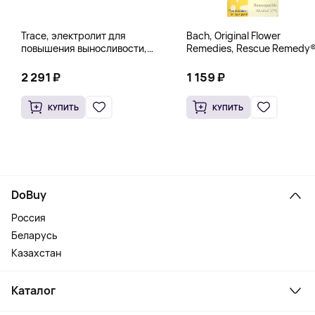
Trace, электролит для
Bach, Original Flower
повышения выносливости,
Remedies, Rescue Remedy®
PowerPak, со вкусом граната
натуральное средство для
и черники, 30 пакетиков по 5 г
снятия стресса, 10 мл
2 291 ₽
1 159 ₽
(0,18 унции)
(0,35 жидк. унции)
КУПИТЬ
КУПИТЬ
DoBuy
Россия
Беларусь
Казахстан
Каталог
Смартфоны и гаджеты