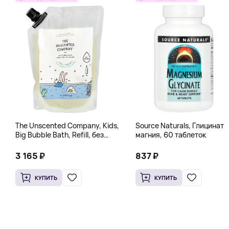
The Unscented Company, Kids,
Source Naturals, Глицинат
Big Bubble Bath, Refill, без
магния, 60 таблеток
отдушек, 1 л (33,8 жидк.
Унции)
3 165 ₽
837 ₽
КУПИТЬ
КУПИТЬ