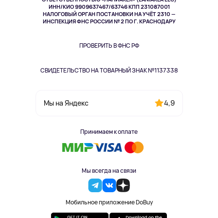
ИНН/КИО 9909637467/63746 КПП 231087001
Здоровье
НАЛОГОВЫЙ ОРГАН ПОСТАНОВКИ НА УЧЁТ 2310 —
Здоровье питомцев
ИНСПЕКЦИЯ ФНС РОССИИ № 2 ПО Г. КРАСНОДАРУ
Книги
Одежда и аксессуары
ПРОВЕРИТЬ В ФНС РФ
СВИДЕТЕЛЬСТВО НА ТОВАРНЫЙ ЗНАК №1137338
4,9
Мы на Яндекс
Принимаем к оплате
Мы всегда на связи
Мобильное приложение DoBuy