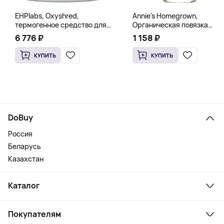
EHPlabs, Oxyshred,
Annie's Homegrown,
термогенное средство для
Органическая повязка
сжигания жира, малиновое
«Богиня», 236 мл (8 жидк.
6 776 ₽
1 158 ₽
освежение, 318 г (11,2 унции)
унц.)
КУПИТЬ
КУПИТЬ
DoBuy
Россия
Беларусь
Казахстан
Каталог
Смартфоны и гаджеты
Покупателям
Ноутбуки, мониторы, VR