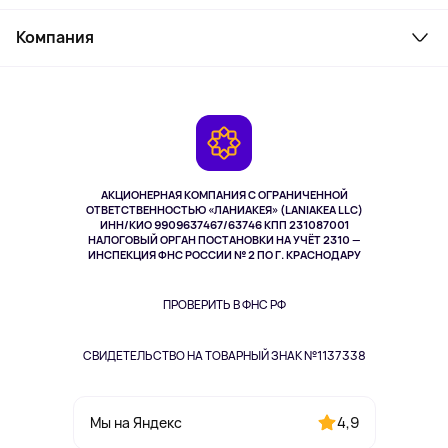
Товары для дома
Служба поддержки
Косметика и уход
Компания
Как заказать
Активный отдых
Оплата
О сервисе
Планшеты
Доставка
Контакты
Игровые консоли
Гарантия
Камеры
Возврат
TV и мультимедиа
Выкуп товара
Музыка и звук
АКЦИОНЕРНАЯ КОМПАНИЯ С ОГРАНИЧЕННОЙ
Спорт
ОТВЕТСТВЕННОСТЬЮ «ЛАНИАКЕЯ» (LANIAKEA LLC)
ИНН/КИО 9909637467/63746 КПП 231087001
Здоровье
НАЛОГОВЫЙ ОРГАН ПОСТАНОВКИ НА УЧЁТ 2310 —
Здоровье питомцев
ИНСПЕКЦИЯ ФНС РОССИИ № 2 ПО Г. КРАСНОДАРУ
Книги
Одежда и аксессуары
ПРОВЕРИТЬ В ФНС РФ
СВИДЕТЕЛЬСТВО НА ТОВАРНЫЙ ЗНАК №1137338
4,9
Мы на Яндекс