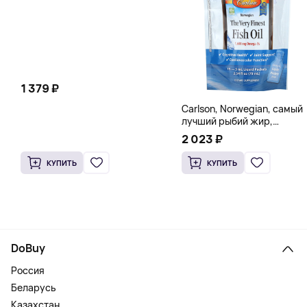
1 379 ₽
Carlson, Norwegian, самый
лучший рыбий жир,
натуральный лимон, 15
2 023 ₽
пакетиков (5 мл) каждый
КУПИТЬ
КУПИТЬ
DoBuy
Россия
Беларусь
Казахстан