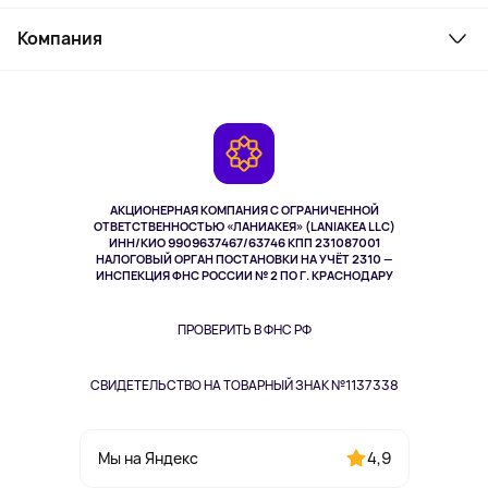
Товары для дома
Служба поддержки
Косметика и уход
Компания
Как заказать
Активный отдых
Оплата
О сервисе
Планшеты
Доставка
Контакты
Игровые консоли
Гарантия
Камеры
Возврат
TV и мультимедиа
Выкуп товара
Музыка и звук
АКЦИОНЕРНАЯ КОМПАНИЯ С ОГРАНИЧЕННОЙ
Спорт
ОТВЕТСТВЕННОСТЬЮ «ЛАНИАКЕЯ» (LANIAKEA LLC)
ИНН/КИО 9909637467/63746 КПП 231087001
Здоровье
НАЛОГОВЫЙ ОРГАН ПОСТАНОВКИ НА УЧЁТ 2310 —
Здоровье питомцев
ИНСПЕКЦИЯ ФНС РОССИИ № 2 ПО Г. КРАСНОДАРУ
Книги
Одежда и аксессуары
ПРОВЕРИТЬ В ФНС РФ
СВИДЕТЕЛЬСТВО НА ТОВАРНЫЙ ЗНАК №1137338
4,9
Мы на Яндекс