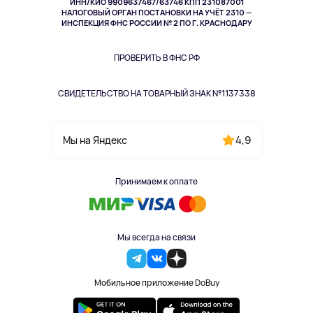
ИНН/КИО 9909637467/63746 КПП 231087001
Здоровье
НАЛОГОВЫЙ ОРГАН ПОСТАНОВКИ НА УЧЁТ 2310 —
Здоровье питомцев
ИНСПЕКЦИЯ ФНС РОССИИ № 2 ПО Г. КРАСНОДАРУ
Книги
Одежда и аксессуары
ПРОВЕРИТЬ В ФНС РФ
СВИДЕТЕЛЬСТВО НА ТОВАРНЫЙ ЗНАК №1137338
4,9
Мы на Яндекс
Принимаем к оплате
Мы всегда на связи
Мобильное приложение DoBuy