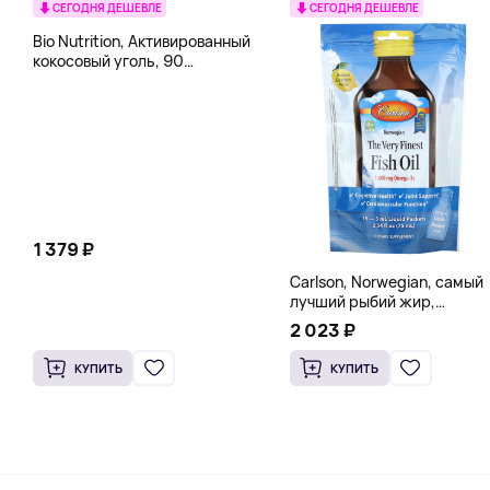
СЕГОДНЯ ДЕШЕВЛЕ
СЕГОДНЯ ДЕШЕВЛЕ
Bio Nutrition, Активированный
кокосовый уголь, 90
вегетарианских капсул (260
мг в каждой капсуле)
1 379 ₽
Carlson, Norwegian, самый
лучший рыбий жир,
натуральный лимон, 15
2 023 ₽
пакетиков (5 мл) каждый
КУПИТЬ
КУПИТЬ