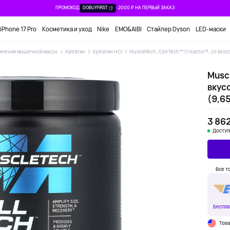
ПРОМОКОД
DOBUYFIRST
-2000 ₽ НА ПЕРВЫЙ ЗАКАЗ
iPhone 17 Pro
Косметика и уход
Nike
EMO&AIBI
Стайлер Dyson
LED-маски
личения мышечной массы
Креатин
Креатин HCl
MuscleTech, Cell Tech™ Creactor®, со вкус
Muscl
вкусо
(9,65
3 862
Доступ
Все т
Беспла
Тов