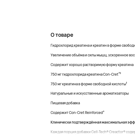
О товаре
Гидрохлорид креатина и креатин в форме свобод
Увеличение объёма и силы мышц, ускоренное во
Содержит хорошо растворимую форму креатина
®
‡
750 мг гидрохлорида креатина Con-Cret
‡
750 мг креатина в форме свободной кислоты
Натуральные и искусственные ароматизаторы
Пищевая добавка
®
Содержит Con-Cret Reinforced
Клинически подтверждённая максимальная эфф
Каждая порция добавки Cell-Tech® Creactor® сод