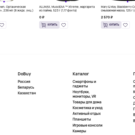
own, Органическая
ALLMAX, MusclEAA ™ Xtreme, маргарита
Mary & May, Blackberry 
», 236 мл (8 жидк. унц.)
из лайма, 523 г (1,17 фунта)
смываемая маска, 125 г 
0 ₽
2 570 ₽
КУПИТЬ
КУПИТЬ
DoBuy
Каталог
Россия
Смартфоны и
гаджеты
Беларусь
Ноутбуки,
К
Казахстан
мониторы, VR
Товары для дома
Косметика и уход
Активный отдых
Планшеты
Игровые консоли
Камеры