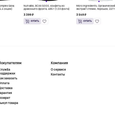
Complex Glow,
NutraBio, BCAA 5000, конфеты из
Micro Ingredients, Органически
(4,4 унции)
драконьего фрукта, 465 г (1,03 фунта)
экстракт стевии, порошок, 227 г
унций)
3 399 ₽
3 549 ₽
КУПИТЬ
КУПИТЬ
Покупателям
Компания
Служба
О сервисе
поддержки
Контакты
ак заказать
Оплата
Доставка
Гарантия
Возврат
Выкуп товара