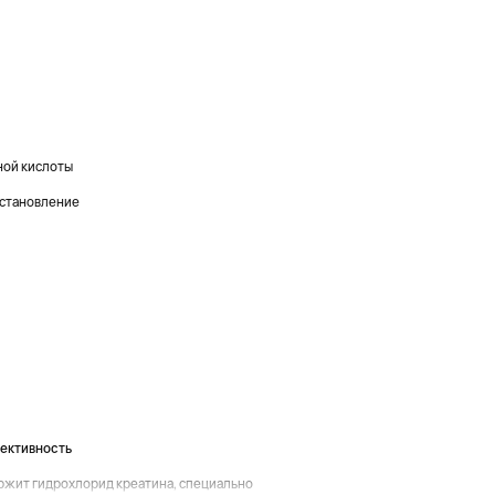
ной кислоты
сстановление
ективность
ержит гидрохлорид креатина, специально