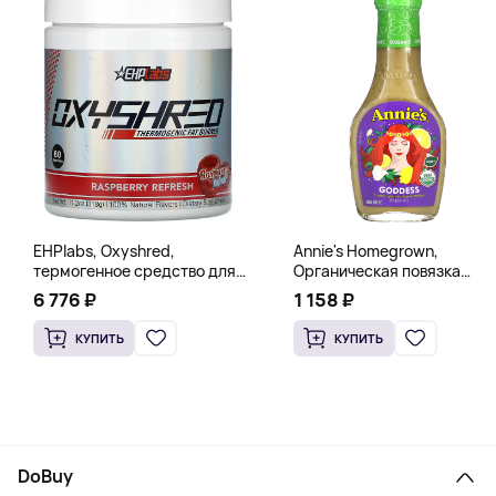
EHPlabs, Oxyshred,
Annie's Homegrown,
термогенное средство для
Органическая повязка
сжигания жира, малиновое
«Богиня», 236 мл (8 жидк.
6 776 ₽
1 158 ₽
освежение, 318 г (11,2 унции)
унц.)
КУПИТЬ
КУПИТЬ
DoBuy