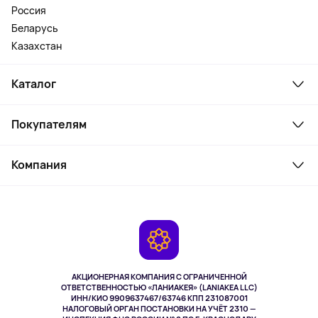
Россия
Беларусь
Казахстан
Каталог
Смартфоны и гаджеты
Покупателям
Ноутбуки, мониторы, VR
Товары для дома
Служба поддержки
Косметика и уход
Компания
Как заказать
Активный отдых
Оплата
О сервисе
Планшеты
Доставка
Контакты
Игровые консоли
Гарантия
Камеры
Возврат
TV и мультимедиа
Выкуп товара
Музыка и звук
АКЦИОНЕРНАЯ КОМПАНИЯ С ОГРАНИЧЕННОЙ
Спорт
ОТВЕТСТВЕННОСТЬЮ «ЛАНИАКЕЯ» (LANIAKEA LLC)
ИНН/КИО 9909637467/63746 КПП 231087001
Здоровье
НАЛОГОВЫЙ ОРГАН ПОСТАНОВКИ НА УЧЁТ 2310 —