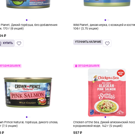
d Planet, Дикий горбуша, без добавления
Wild Planet, дикая нерка, с кожицей и костя
и, 170 г (6 унций)
106 г (3,75 унции)
54 ₽
УТОЧНИТЬ НАЛИЧИЕ
КУПИТЬ
СЕГОДНЯ ДЕШЕВЛЕ
СЕГОДНЯ ДЕШЕВЛЕ
wn Prince Natural, горбуша, дикого улова,
Chicken of the Sea, Дикий аляскинский лос
г (7,5 унции)
в родниковой воде, 142 г (5 унций)
6 ₽
557 ₽