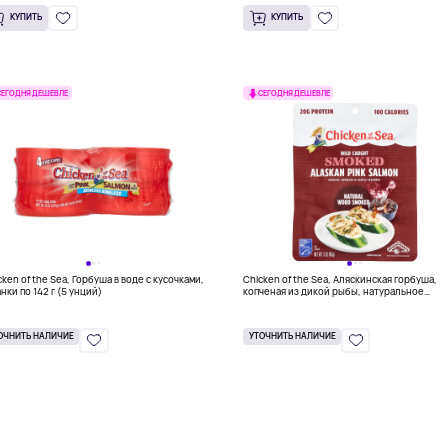
КУПИТЬ
КУПИТЬ
СЕГОДНЯ ДЕШЕВЛЕ
СЕГОДНЯ ДЕШЕВЛЕ
cken of the Sea, Горбуша в воде с кусочками,
Chicken of the Sea, Аляскинская горбуша,
анки по 142 г (5 унций)
копченая из дикой рыбы, натуральное
копчение на древесине, 85 г (3 унции)
ОЧНИТЬ НАЛИЧИЕ
УТОЧНИТЬ НАЛИЧИЕ