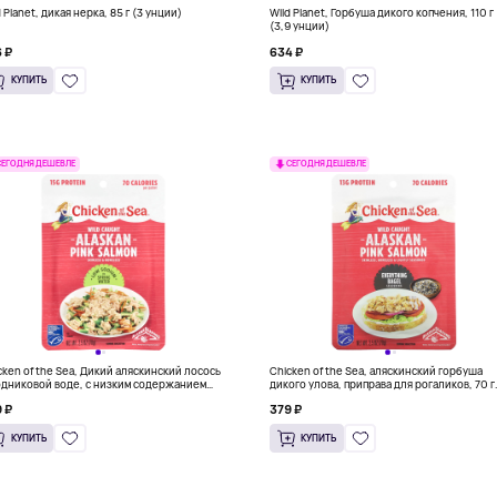
 Planet, дикая нерка, 85 г (3 унции)
Wild Planet, Горбуша дикого копчения, 110 г
(3,9 унции)
 ₽
634 ₽
КУПИТЬ
КУПИТЬ
СЕГОДНЯ ДЕШЕВЛЕ
СЕГОДНЯ ДЕШЕВЛЕ
cken of the Sea, Дикий аляскинский лосось
Chicken of the Sea, аляскинский горбуша
одниковой воде, с низким содержанием
дикого улова, приправа для рогаликов, 70 г
рия, 70 г (2,5 унции)
(2,5 унции)
 ₽
379 ₽
КУПИТЬ
КУПИТЬ