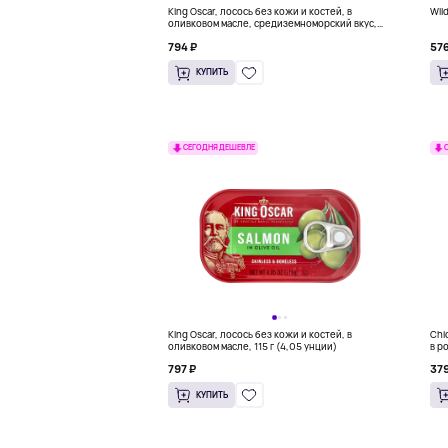
King Oscar, лосось без кожи и костей, в
Wild
оливковом масле, средиземноморский вкус,
115 г (4,05 унции)
794 ₽
576
КУПИТЬ
СЕГОДНЯ ДЕШЕВЛЕ
King Oscar, лосось без кожи и костей, в
Chi
оливковом масле, 115 г (4,05 унции)
в р
нат
797 ₽
379
КУПИТЬ