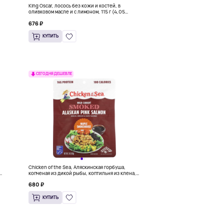
King Oscar, лосось без кожи и костей, в
оливковом масле и с лимоном, 115 г (4,05
унции)
676 ₽
КУПИТЬ
СЕГОДНЯ ДЕШЕВЛЕ
Chicken of the Sea, Аляскинская горбуша,
копченая из дикой рыбы, коптильня из клена,
85 г (3 унции)
680 ₽
КУПИТЬ