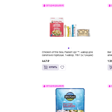
СЕГОДНЯ ДЕШЕВЛЕ
Chicken of the Sea, Packet Up! ™, набор для
Bar
салата из горбуши, 1 набор, 116 г (4,1 унции)
аля
447 ₽
1 3
КУПИТЬ
СЕГОДНЯ ДЕШЕВЛЕ