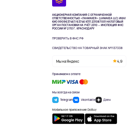
АКЦИОНЕРНАЯ КОМПАНИЯ С ОГРАНИЧЕННОЙ
ОТВЕТСТВЕННОСТЬЮ «ЛАНИАКЕЯ» (LANIAKEA LLC)
ИНН/
КИО 9909637467/63746 КПП 231087001
НАЛОГОВЫЙ
ОРГАН ПОСТАНОВКИ НА УЧЁТ 2310 — ИНСПЕКЦИЯ ФНС
РОССИИ № 2 ПО Г. КРАСНОДАРУ
ПРОВЕРИТЬ В ФНС РФ
СВИДЕТЕЛЬСТВО НА ТОВАРНЫЙ ЗНАК №1137338
Мы на Яндекс
4,9
Принимаем к оплате
Мы всегда на связи
Telegram
Vkontakte
Дзен
Мобильное приложение DoBuy