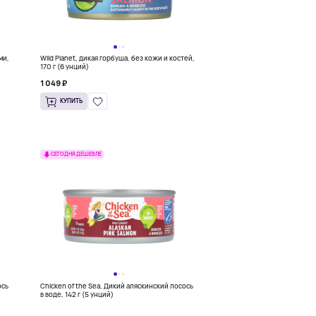
ми,
Wild Planet, дикая горбуша, без кожи и костей,
170 г (6 унций)
1 049 ₽
КУПИТЬ
СЕГОДНЯ ДЕШЕВЛЕ
ось
Chicken of the Sea, Дикий аляскинский лосось
в воде, 142 г (5 унций)