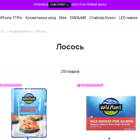
ПРОМОКОД
DOBUYFIRST
-2000 ₽ НА ПЕРВЫЙ ЗАКАЗ
iPhone 17 Pro
Косметика и уход
Nike
EMO&AIBI
Стайлер Dyson
LED-маски
кты
Морепродукты
Лосось
Лосось
25
товаров
СЕГОДНЯ ДЕШЕВЛЕ
СЕГОДНЯ ДЕШЕВЛЕ