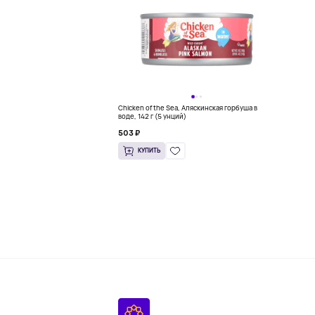
Chicken of the Sea, Аляскинская горбуша в
воде, 142 г (5 унций)
503 ₽
КУПИТЬ