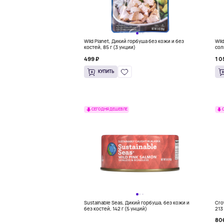
Wild Planet, Дикий горбуша без кожи и без
Wil
костей, 85 г (3 унции)
сол
499 ₽
1 0
КУПИТЬ
СЕГОДНЯ ДЕШЕВЛЕ
Sustainable Seas, Дикий горбуша, без кожи и
Cro
без костей, 142 г (5 унций)
213 
80