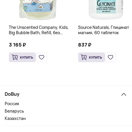
The Unscented Company, Kids,
Source Naturals, Глицинат
Big Bubble Bath, Refill, без
магния, 60 таблеток
отдушек, 1 л (33,8 жидк.
Унции)
3 165 ₽
837 ₽
КУПИТЬ
КУПИТЬ
DoBuy
Россия
Беларусь
Казахстан