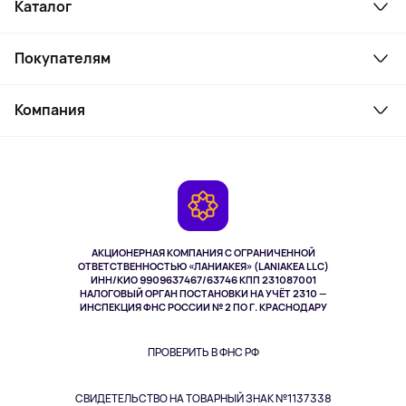
Каталог
Смартфоны и гаджеты
Покупателям
Ноутбуки, мониторы, VR
Товары для дома
Служба поддержки
Косметика и уход
Компания
Как заказать
Активный отдых
Оплата
О сервисе
Планшеты
Доставка
Контакты
Игровые консоли
Гарантия
Камеры
Возврат
TV и мультимедиа
Выкуп товара
Музыка и звук
АКЦИОНЕРНАЯ КОМПАНИЯ С ОГРАНИЧЕННОЙ
Спорт
ОТВЕТСТВЕННОСТЬЮ «ЛАНИАКЕЯ» (LANIAKEA LLC)
ИНН/КИО 9909637467/63746 КПП 231087001
Здоровье
НАЛОГОВЫЙ ОРГАН ПОСТАНОВКИ НА УЧЁТ 2310 —
Здоровье питомцев
ИНСПЕКЦИЯ ФНС РОССИИ № 2 ПО Г. КРАСНОДАРУ
Книги
Одежда и аксессуары
ПРОВЕРИТЬ В ФНС РФ
СВИДЕТЕЛЬСТВО НА ТОВАРНЫЙ ЗНАК №1137338