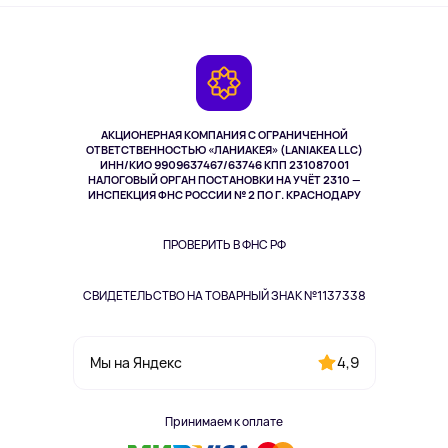
Оплата
О сервисе
Планшеты
Доставка
Контакты
Игровые консоли
Гарантия
Камеры
Возврат
TV и мультимедиа
Выкуп товара
Музыка и звук
АКЦИОНЕРНАЯ КОМПАНИЯ С ОГРАНИЧЕННОЙ
Спорт
ОТВЕТСТВЕННОСТЬЮ «ЛАНИАКЕЯ» (LANIAKEA LLC)
ИНН/КИО 9909637467/63746 КПП 231087001
Здоровье
НАЛОГОВЫЙ ОРГАН ПОСТАНОВКИ НА УЧЁТ 2310 —
Здоровье питомцев
ИНСПЕКЦИЯ ФНС РОССИИ № 2 ПО Г. КРАСНОДАРУ
Книги
Одежда и аксессуары
ПРОВЕРИТЬ В ФНС РФ
СВИДЕТЕЛЬСТВО НА ТОВАРНЫЙ ЗНАК №1137338
4,9
Мы на Яндекс
Принимаем к оплате