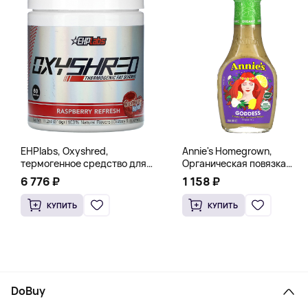
EHPlabs, Oxyshred,
Annie's Homegrown,
термогенное средство для
Органическая повязка
сжигания жира, малиновое
«Богиня», 236 мл (8 жидк.
6 776 ₽
1 158 ₽
освежение, 318 г (11,2 унции)
унц.)
КУПИТЬ
КУПИТЬ
DoBuy