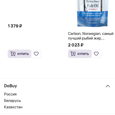
1 379 ₽
Carlson, Norwegian, самый
лучший рыбий жир,
натуральный лимон, 15
2 023 ₽
пакетиков (5 мл) каждый
КУПИТЬ
КУПИТЬ
DoBuy
Россия
Беларусь
Казахстан