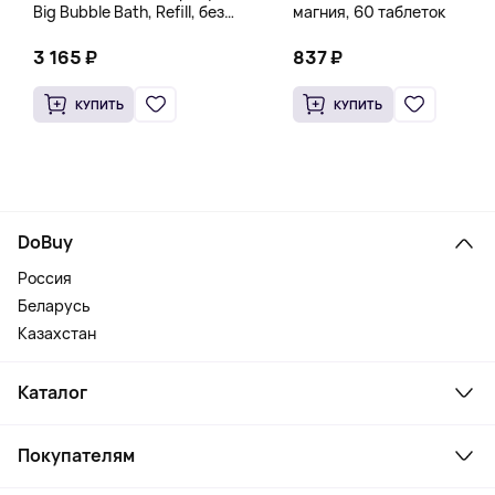
Big Bubble Bath, Refill, без
магния, 60 таблеток
отдушек, 1 л (33,8 жидк.
Унции)
3 165 ₽
837 ₽
КУПИТЬ
КУПИТЬ
DoBuy
Россия
Беларусь
Казахстан
Каталог
Смартфоны и гаджеты
Покупателям
Ноутбуки, мониторы, VR
Товары для дома
Служба поддержки