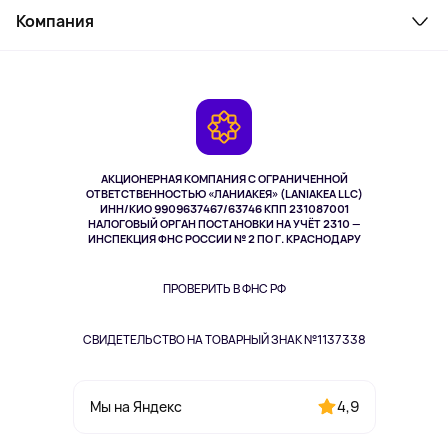
Косметика и уход
Компания
Как заказать
Активный отдых
Оплата
О сервисе
Планшеты
Доставка
Контакты
Игровые консоли
Гарантия
Камеры
Возврат
TV и мультимедиа
Выкуп товара
Музыка и звук
АКЦИОНЕРНАЯ КОМПАНИЯ С ОГРАНИЧЕННОЙ
Спорт
ОТВЕТСТВЕННОСТЬЮ «ЛАНИАКЕЯ» (LANIAKEA LLC)
ИНН/КИО 9909637467/63746 КПП 231087001
Здоровье
НАЛОГОВЫЙ ОРГАН ПОСТАНОВКИ НА УЧЁТ 2310 —
Здоровье питомцев
ИНСПЕКЦИЯ ФНС РОССИИ № 2 ПО Г. КРАСНОДАРУ
Книги
Одежда и аксессуары
ПРОВЕРИТЬ В ФНС РФ
СВИДЕТЕЛЬСТВО НА ТОВАРНЫЙ ЗНАК №1137338
4,9
Мы на Яндекс