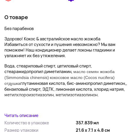
О товаре
Без парабенов
Здорово! Кокос & австралийское масло жожоба
Избавиться от сухости и пушения невозможно? Мы вам
поможем! Наш кондиционер делает локоны гладкими и
увлажняет их без утяжеления.
Вода, стеариловый спирт, цетиловый спирт,
стеарамидопропил диметиламин,
масло семян жожоба
(Simmondsia chinensis)
кокосовое масло (Cocos nucifera)
глутаминовая кислота, бис-аминопропил диметикон,,
отдушка
бензиловый спирт, ЭДТК, лимонная кислота, хлорид натрия,
метилхлороизотиазолин, метилизотиазолинон.
...
Читать описание
Количество в упаковке
357.839 мл
Размер упаковки
21.6 x 7.1 x 4.8 см