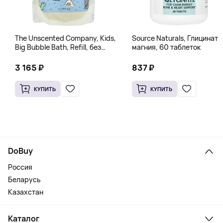
The Unscented Company, Kids,
Source Naturals, Глицинат
Big Bubble Bath, Refill, без
магния, 60 таблеток
отдушек, 1 л (33,8 жидк.
Унции)
3 165 ₽
837 ₽
КУПИТЬ
КУПИТЬ
DoBuy
Россия
Беларусь
Казахстан
Каталог