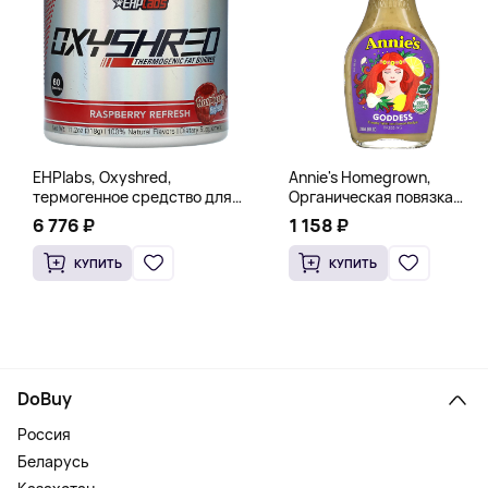
EHPlabs, Oxyshred,
Annie's Homegrown,
термогенное средство для
Органическая повязка
сжигания жира, малиновое
«Богиня», 236 мл (8 жидк.
6 776 ₽
1 158 ₽
освежение, 318 г (11,2 унции)
унц.)
КУПИТЬ
КУПИТЬ
DoBuy
Россия
Беларусь