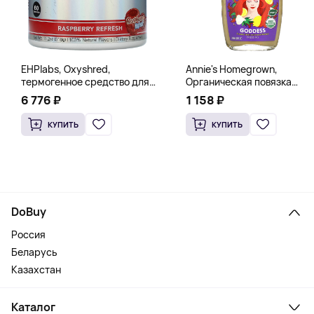
EHPlabs, Oxyshred,
Annie's Homegrown,
термогенное средство для
Органическая повязка
сжигания жира, малиновое
«Богиня», 236 мл (8 жидк.
6 776 ₽
1 158 ₽
освежение, 318 г (11,2 унции)
унц.)
КУПИТЬ
КУПИТЬ
DoBuy
Россия
Беларусь
Казахстан
Каталог