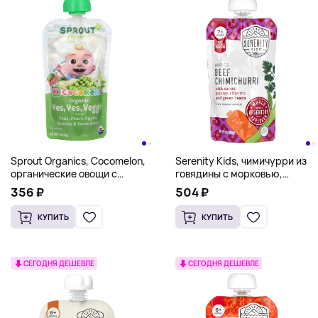
Sprout Organics, Cocomelon,
Serenity Kids, чимичурри из
органические овощи с
говядины с морковью,
фруктами, от 8 месяцев,
петрушкой, кинзой и зеленой
356 ₽
504 ₽
горох, груши, яблоки, банан и
фасолью, для детей от 7
стручковая фасоль, 99 г (3,5
месяцев, 99 г (3,5 унции)
КУПИТЬ
КУПИТЬ
унции)
СЕГОДНЯ ДЕШЕВЛЕ
СЕГОДНЯ ДЕШЕВЛЕ