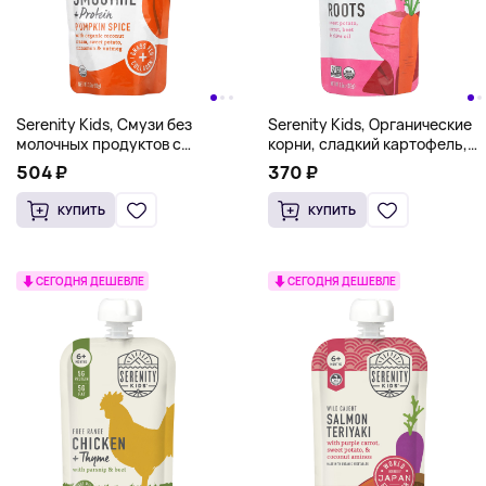
Serenity Kids, Смузи без
Serenity Kids, Органические
молочных продуктов с
корни, сладкий картофель,
белком, для детей от 6
морковь, свекла и оливковое
504 ₽
370 ₽
месяцев, тыквенные специи,
масло, от 6 месяцев, 3,5
99 г (3,5 унции)
унции (99 г)
КУПИТЬ
КУПИТЬ
СЕГОДНЯ ДЕШЕВЛЕ
СЕГОДНЯ ДЕШЕВЛЕ