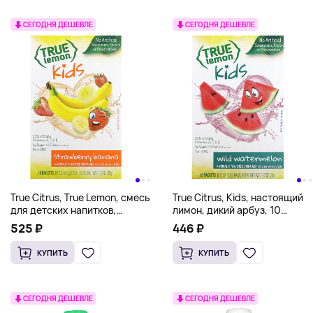
СЕГОДНЯ ДЕШЕВЛЕ
СЕГОДНЯ ДЕШЕВЛЕ
True Citrus, True Lemon, смесь
True Citrus, Kids, настоящий
для детских напитков,
лимон, дикий арбуз, 10
клубника и банан, 10
пакетиков по 3,5 г (0,12
525 ₽
446 ₽
пакетиков по 3,5 г (0,12
унции)
унции)
КУПИТЬ
КУПИТЬ
СЕГОДНЯ ДЕШЕВЛЕ
СЕГОДНЯ ДЕШЕВЛЕ