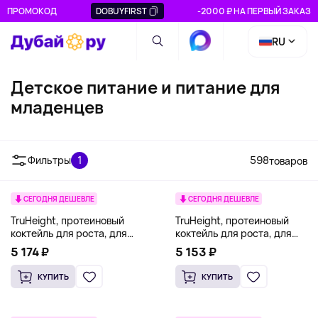
ПРОМОКОД
DOBUYFIRST
-2000 ₽ НА ПЕРВЫЙ ЗАКАЗ
RU
Детское питание и питание для
младенцев
Бутылочки и соски
Вафли для
Детские х
для малышей
прорезывания зубов
Фильтры
1
598
товаров
СЕГОДНЯ ДЕШЕВЛЕ
СЕГОДНЯ ДЕШЕВЛЕ
TruHeight, протеиновый
TruHeight, протеиновый
коктейль для роста, для
коктейль для роста, для
детей от 5 лет, шоколад,
детей и подростков от 4 лет,
5 174 ₽
5 153 ₽
720 г (25,4 унции)
ванильное мороженое, 373 г
(0,82 фунта)
КУПИТЬ
КУПИТЬ