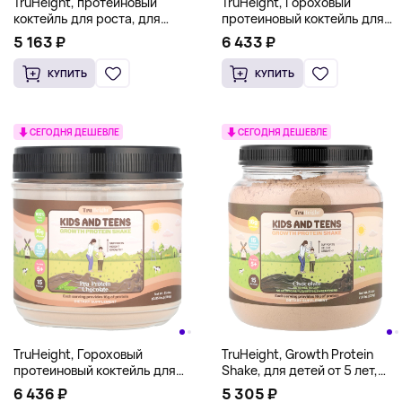
TruHeight, протеиновый
TruHeight, Гороховый
коктейль для роста, для
протеиновый коктейль для
детей от 4 лет, клубничное
детей от 5 лет, с ванилью,
5 163 ₽
6 433 ₽
молоко, 400 г (14 унций)
374 г (0,82 фунта)
КУПИТЬ
КУПИТЬ
СЕГОДНЯ ДЕШЕВЛЕ
СЕГОДНЯ ДЕШЕВЛЕ
TruHeight, Гороховый
TruHeight, Growth Protein
протеиновый коктейль для
Shake, для детей от 5 лет,
детей и подростков, для
шоколад, 720 г (25,4 унции)
6 436 ₽
5 305 ₽