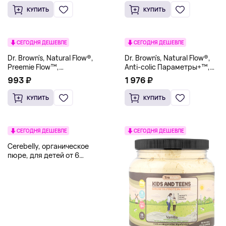
(0,14 унции), по 2 вафли в
КУПИТЬ
КУПИТЬ
пакетике
СЕГОДНЯ ДЕШЕВЛЕ
СЕГОДНЯ ДЕШЕВЛЕ
Dr. Brown's, Natural Flow®,
Dr. Brown's, Natural Flow®,
Preemie Flow™,
Anti-colic Параметры+™,
антиколиковая соска, для
бутылочка для детей от 0
993 ₽
1 976 ₽
детей от 0 месяцев, самый
месяцев, 2 шт. в упаковке, 60
медленный поток, 2 пакетика
мл (2 унции)
КУПИТЬ
КУПИТЬ
СЕГОДНЯ ДЕШЕВЛЕ
СЕГОДНЯ ДЕШЕВЛЕ
Cerebelly, органическое
пюре, для детей от 6
месяцев, батат и манго, 6
пакетиков по 113 г (4 унции)