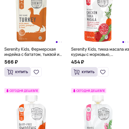
Serenity Kids, Фермерская
Serenity Kids, тикка масала из
индейка с бататом, тыквой и
курицы с морковью,
свеклой, для детей от 6
кокосовым кремом, зеленой
566 ₽
454 ₽
месяцев, 99 г (3,5 унции)
фасолью, травами и
специями, для детей от 6
КУПИТЬ
КУПИТЬ
месяцев, 99 г (3,5 унции)
СЕГОДНЯ ДЕШЕВЛЕ
СЕГОДНЯ ДЕШЕВЛЕ