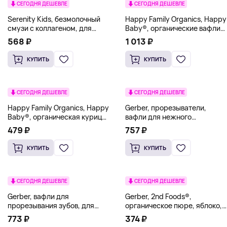
СЕГОДНЯ ДЕШЕВЛЕ
СЕГОДНЯ ДЕШЕВЛЕ
Serenity Kids, безмолочный
Happy Family Organics, Happy
смузи с коллагеном, для
Baby®, органические вафли
детей от 6 месяцев, ягоды и
для прорезывания зубов,
568 ₽
1 013 ₽
орехи, 99 г (3,5 унции)
голубика и фиолетовая
морковь, 12 пакетиков по 4 г
КУПИТЬ
КУПИТЬ
(0,14 унции)
СЕГОДНЯ ДЕШЕВЛЕ
СЕГОДНЯ ДЕШЕВЛЕ
Happy Family Organics, Happy
Gerber, прорезыватели,
Baby®, органическая курица,
вафли для нежного
для детей от 7 месяцев,
прорезывания зубов, для
479 ₽
757 ₽
овощи и киноа, 99 г (3,5
детей от 7 месяцев,
унции)
клубника, яблоко и шпинат,
КУПИТЬ
КУПИТЬ
12 пакетиков по 2 шт. в
индивидуальной упаковке по
4 г (0,14 унции)
СЕГОДНЯ ДЕШЕВЛЕ
СЕГОДНЯ ДЕШЕВЛЕ
Gerber, вафли для
Gerber, 2nd Foods®,
прорезывания зубов, для
органическое пюре, яблоко,
детей от 7 месяцев, банан и
цуккини, шпинат, клубника,
773 ₽
374 ₽
персик, 12 пакетиков по 4 г
99 г (3,5 унции)