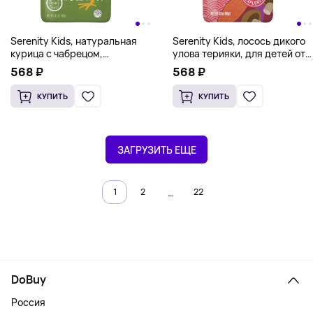
Serenity Kids, натуральная
Serenity Kids, лосось дикого
курица с чабрецом,
улова терияки, для детей от
пастернаком и свеклой, для
6 месяцев, 99 г (3,5 унции)
568 ₽
568 ₽
детей от 6 месяцев, 99 г (3,5
унции)
КУПИТЬ
КУПИТЬ
ЗАГРУЗИТЬ ЕЩЕ
…
1
2
22
DoBuy
Россия