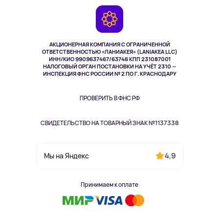
Игровые консоли
Гарантия
Камеры
Возврат
TV и мультимедиа
Выкуп товара
Музыка и звук
АКЦИОНЕРНАЯ КОМПАНИЯ С ОГРАНИЧЕННОЙ
Спорт
ОТВЕТСТВЕННОСТЬЮ «ЛАНИАКЕЯ» (LANIAKEA LLC)
ИНН/КИО 9909637467/63746 КПП 231087001
Здоровье
НАЛОГОВЫЙ ОРГАН ПОСТАНОВКИ НА УЧЁТ 2310 —
Здоровье питомцев
ИНСПЕКЦИЯ ФНС РОССИИ № 2 ПО Г. КРАСНОДАРУ
Книги
Одежда и аксессуары
ПРОВЕРИТЬ В ФНС РФ
СВИДЕТЕЛЬСТВО НА ТОВАРНЫЙ ЗНАК №1137338
4,9
Мы на Яндекс
Принимаем к оплате