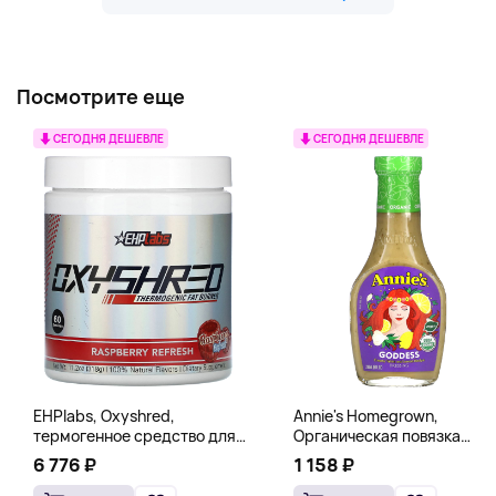
Посмотрите еще
СЕГОДНЯ ДЕШЕВЛЕ
СЕГОДНЯ ДЕШЕВЛЕ
EHPlabs, Oxyshred,
Annie's Homegrown,
термогенное средство для
Органическая повязка
сжигания жира, малиновое
«Богиня», 236 мл (8 жидк.
6 776 ₽
1 158 ₽
освежение, 318 г (11,2 унции)
унц.)