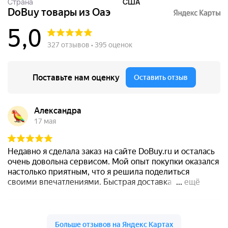
Страна
США