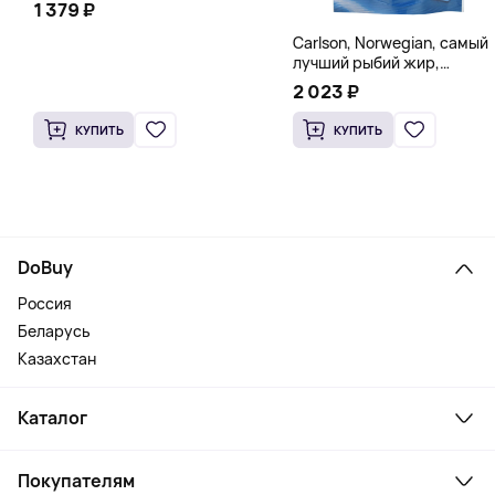
1 379 ₽
Carlson, Norwegian, самый
лучший рыбий жир,
натуральный лимон, 15
2 023 ₽
пакетиков (5 мл) каждый
КУПИТЬ
КУПИТЬ
DoBuy
Россия
Беларусь
Казахстан
Каталог
Смартфоны и гаджеты
Покупателям
Ноутбуки, мониторы, VR