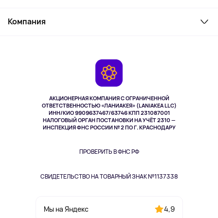
Товары для дома
Служба поддержки
Косметика и уход
Компания
Как заказать
Активный отдых
Оплата
О сервисе
Планшеты
Доставка
Контакты
Игровые консоли
Гарантия
Камеры
Возврат
TV и мультимедиа
Выкуп товара
Музыка и звук
АКЦИОНЕРНАЯ КОМПАНИЯ С ОГРАНИЧЕННОЙ
Спорт
ОТВЕТСТВЕННОСТЬЮ «ЛАНИАКЕЯ» (LANIAKEA LLC)
ИНН/КИО 9909637467/63746 КПП 231087001
Здоровье
НАЛОГОВЫЙ ОРГАН ПОСТАНОВКИ НА УЧЁТ 2310 —
Здоровье питомцев
ИНСПЕКЦИЯ ФНС РОССИИ № 2 ПО Г. КРАСНОДАРУ
Книги
Одежда и аксессуары
ПРОВЕРИТЬ В ФНС РФ
СВИДЕТЕЛЬСТВО НА ТОВАРНЫЙ ЗНАК №1137338
4,9
Мы на Яндекс