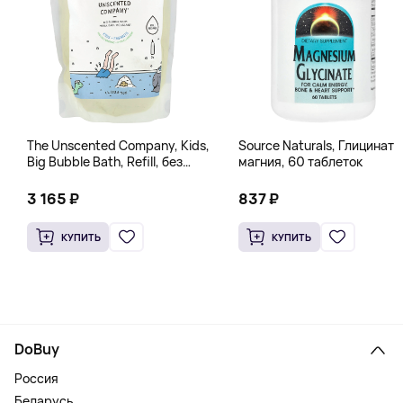
The Unscented Company, Kids,
Source Naturals, Глицинат
Big Bubble Bath, Refill, без
магния, 60 таблеток
отдушек, 1 л (33,8 жидк.
Унции)
3 165 ₽
837 ₽
КУПИТЬ
КУПИТЬ
DoBuy
Россия
Беларусь