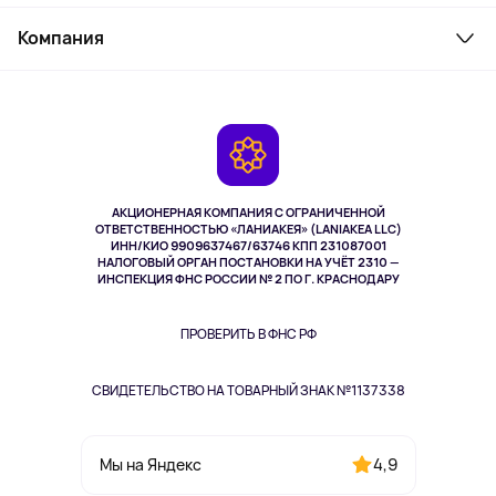
Товары для дома
Служба поддержки
Косметика и уход
Компания
Как заказать
Активный отдых
Оплата
О сервисе
Планшеты
Доставка
Контакты
Игровые консоли
Гарантия
Камеры
Возврат
TV и мультимедиа
Выкуп товара
Музыка и звук
АКЦИОНЕРНАЯ КОМПАНИЯ С ОГРАНИЧЕННОЙ
Спорт
ОТВЕТСТВЕННОСТЬЮ «ЛАНИАКЕЯ» (LANIAKEA LLC)
ИНН/КИО 9909637467/63746 КПП 231087001
Здоровье
НАЛОГОВЫЙ ОРГАН ПОСТАНОВКИ НА УЧЁТ 2310 —
Здоровье питомцев
ИНСПЕКЦИЯ ФНС РОССИИ № 2 ПО Г. КРАСНОДАРУ
Книги
Одежда и аксессуары
ПРОВЕРИТЬ В ФНС РФ
СВИДЕТЕЛЬСТВО НА ТОВАРНЫЙ ЗНАК №1137338
4,9
Мы на Яндекс