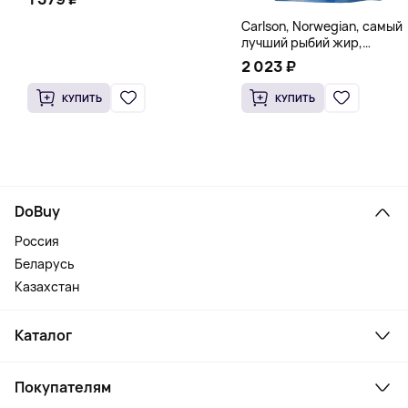
Carlson, Norwegian, самый
лучший рыбий жир,
натуральный лимон, 15
2 023 ₽
пакетиков (5 мл) каждый
КУПИТЬ
КУПИТЬ
DoBuy
Россия
Беларусь
Казахстан
Каталог
Смартфоны и гаджеты
Покупателям
Ноутбуки, мониторы, VR