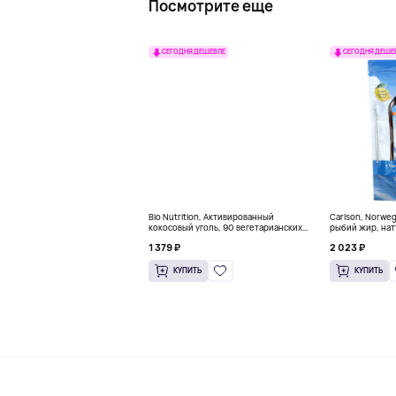
Посмотрите еще
СЕГОДНЯ ДЕШЕВЛЕ
СЕГОДНЯ ДЕШЕ
Bio Nutrition, Активированный
Carlson, Norwe
кокосовый уголь, 90 вегетарианских
рыбий жир, нат
капсул (260 мг в каждой капсуле)
пакетиков (5 м
1 379 ₽
2 023 ₽
КУПИТЬ
КУПИТЬ