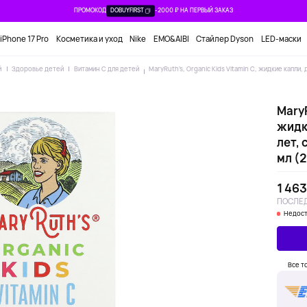
ПРОМОКОД
DOBUYFIRST
-2000 ₽ НА ПЕРВЫЙ ЗАКАЗ
iPhone 17 Pro
Косметика и уход
Nike
EMO&AIBI
Стайлер Dyson
LED-маски
й
Здоровье детей
Витамин C для детей
MaryRuth's, Organic Kids Vitamin C, жидкие капли, 
MaryR
жидки
лет, 
мл (2
1 463
ПОСЛЕД
Недост
Все т