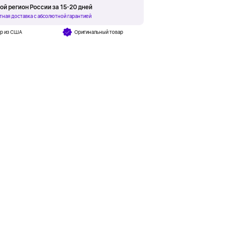
ой регион России за 15-20 дней
тная доставка с абсолютной гарантией
ар из США
Оригинальный товар