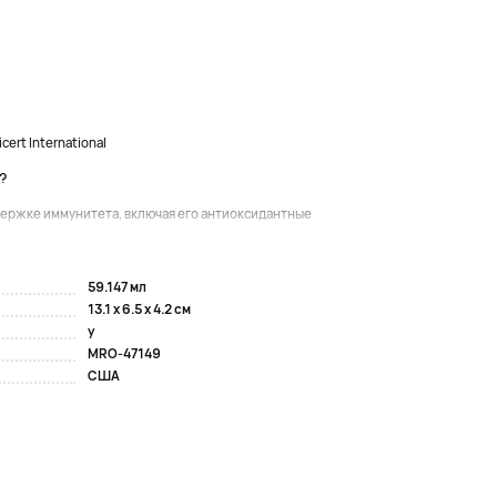
ert International
?
держке иммунитета, включая его антиоксидантные
59.147 мл
13.1 x 6.5 x 4.2 см
y
MRO-47149
США