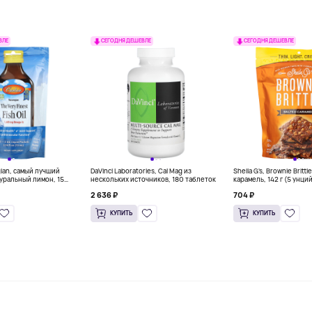
ВЛЕ
СЕГОДНЯ ДЕШЕВЛЕ
СЕГОДНЯ ДЕШЕВЛЕ
gian, самый лучший
DaVinci Laboratories, Cal Mag из
Sheila G's, Brownie Britt
уральный лимон, 15
нескольких источников, 180 таблеток
карамель, 142 г (5 унци
л) каждый
2 636 ₽
704 ₽
КУПИТЬ
КУПИТЬ