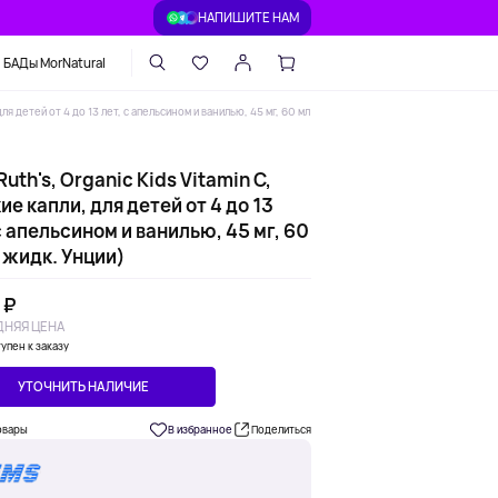
НАПИШИТЕ НАМ
БАДы MorNatural
для детей от 4 до 13 лет, с апельсином и ванилью, 45 мг, 60 мл
uth's, Organic Kids Vitamin C,
е капли, для детей от 4 до 13
с апельсином и ванилью, 45 мг, 60
 жидк. Унции)
 ₽
НЯЯ ЦЕНА
упен к заказу
УТОЧНИТЬ НАЛИЧИЕ
овары
В избранное
Поделиться