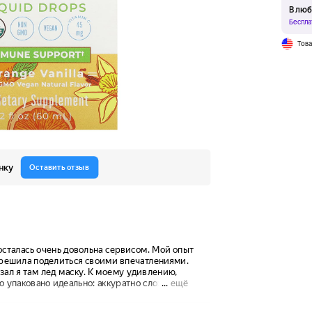
В люб
Беспла
Тов