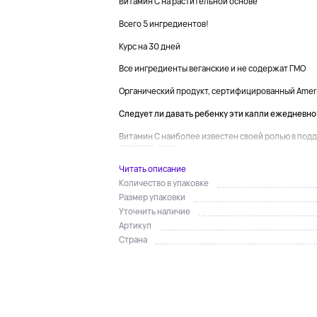
Витамин C на растительной основе
Всего 5 ингредиентов!
Курс на 30 дней
Все ингредиенты веганские и не содержат ГМО
Органический продукт, сертифицированный Americ
Следует ли давать ребенку эти капли ежедневно
Витамин С наиболее известен своей ролью в под
свойства, но он ...
Читать описание
Количество в упаковке
Размер упаковки
Уточнить наличие
Артикул
Страна