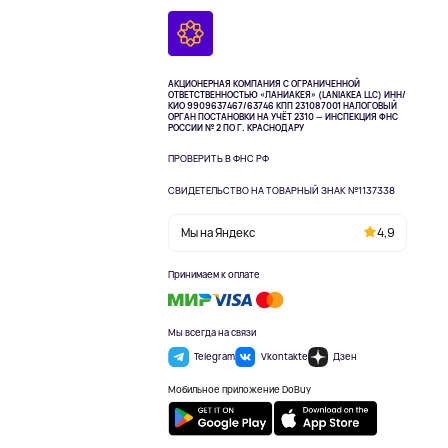
АКЦИОНЕРНАЯ КОМПАНИЯ С ОГРАНИЧЕННОЙ
ОТВЕТСТВЕННОСТЬЮ «ЛАНИАКЕЯ» (LANIAKEA LLC)
ИНН/
КИО 9909637467/63746 КПП 231087001
НАЛОГОВЫЙ
ОРГАН ПОСТАНОВКИ НА УЧЁТ 2310 — ИНСПЕКЦИЯ ФНС
РОССИИ № 2 ПО Г. КРАСНОДАРУ
ПРОВЕРИТЬ В ФНС РФ
СВИДЕТЕЛЬСТВО НА ТОВАРНЫЙ ЗНАК №1137338
Мы на Яндекс
4,9
Принимаем к оплате
Мы всегда на связи
Telegram
Vkontakte
Дзен
Мобильное приложение DoBuy