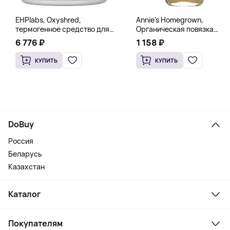
EHPlabs, Oxyshred,
Annie's Homegrown,
термогенное средство для
Органическая повязка
сжигания жира, малиновое
«Богиня», 236 мл (8 жидк.
6 776 ₽
1 158 ₽
освежение, 318 г (11,2 унции)
унц.)
КУПИТЬ
КУПИТЬ
DoBuy
Россия
Беларусь
Казахстан
Каталог
Смартфоны и гаджеты
Покупателям
Ноутбуки, мониторы, VR