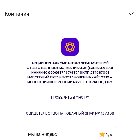
Товары для дома
Служба поддержки
Косметика и уход
Компания
Как заказать
Активный отдых
Оплата
О сервисе
Планшеты
Доставка
Контакты
Игровые консоли
Гарантия
Камеры
Возврат
TV и мультимедиа
Выкуп товара
Музыка и звук
АКЦИОНЕРНАЯ КОМПАНИЯ С ОГРАНИЧЕННОЙ
Спорт
ОТВЕТСТВЕННОСТЬЮ «ЛАНИАКЕЯ» (LANIAKEA LLC)
ИНН/КИО 9909637467/63746 КПП 231087001
Здоровье
НАЛОГОВЫЙ ОРГАН ПОСТАНОВКИ НА УЧЁТ 2310 —
Здоровье питомцев
ИНСПЕКЦИЯ ФНС РОССИИ № 2 ПО Г. КРАСНОДАРУ
Книги
Одежда и аксессуары
ПРОВЕРИТЬ В ФНС РФ
СВИДЕТЕЛЬСТВО НА ТОВАРНЫЙ ЗНАК №1137338
4,9
Мы на Яндекс