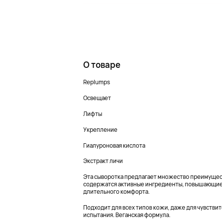
О товаре
Replumps
Освещает
Лифты
Укрепление
Гиалуроновая кислота
Экстракт личи
Эта сыворотка предлагает множество преимущест
содержатся активные ингредиенты, повышающие у
длительного комфорта.
Подходит для всех типов кожи, даже для чувств
испытания. Веганская формула.