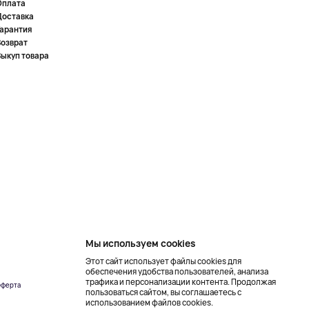
Оплата
Доставка
Гарантия
Возврат
Выкуп товара
Мы используем cookies
Этот сайт использует файлы cookies для
обеспечения удобства пользователей, анализа
трафика и персонализации контента. Продолжая
ферта
Создание сайта –
пользоваться сайтом, вы соглашаетесь с
NetLab
использованием файлов cookies.