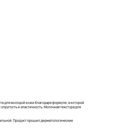
в для молодой кожи благодаря формуле, в которой
пругость и эластичность. Молочная текстура для
ительной. Продукт прошел дерматологические