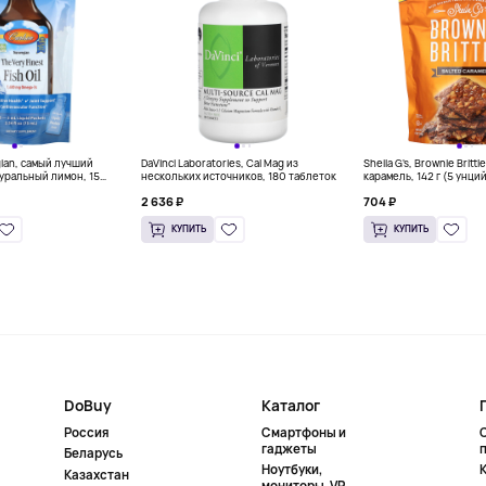
gian, самый лучший
DaVinci Laboratories, Cal Mag из
Sheila G's, Brownie Britt
уральный лимон, 15
нескольких источников, 180 таблеток
карамель, 142 г (5 унци
л) каждый
2 636 ₽
704 ₽
КУПИТЬ
КУПИТЬ
DoBuy
Каталог
Россия
Смартфоны и
гаджеты
Беларусь
Ноутбуки,
К
Казахстан
мониторы, VR