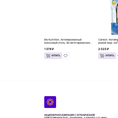
Bio Nutrition, Активированный
Carlson, Norwe
кокосовый уголь, 90 вегетарианских
рыбий жир, нат
капсул (260 мг в каждой капсуле)
пакетиков (5 м
1 379 ₽
2 023 ₽
КУПИТЬ
КУПИТЬ
АКЦИОНЕРНАЯ КОМПАНИЯ С ОГРАНИЧЕННОЙ
ОТВЕТСТВЕННОСТЬЮ «ЛАНИАКЕЯ» (LANIAKEA LLC)
ИНН/