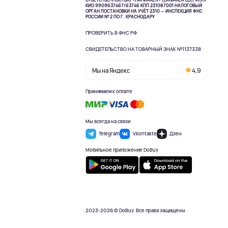
КИО 9909637467/63746 КПП 231087001
НАЛОГОВЫЙ
ОРГАН ПОСТАНОВКИ НА УЧЁТ 2310 — ИНСПЕКЦИЯ ФНС
РОССИИ № 2 ПО Г. КРАСНОДАРУ
ПРОВЕРИТЬ В ФНС РФ
СВИДЕТЕЛЬСТВО НА ТОВАРНЫЙ ЗНАК №1137338
Мы на Яндекс
4,9
Принимаем к оплате
Мы всегда на связи
Telegram
Vkontakte
Дзен
Мобильное приложение DoBuy
2023-2026 © DoBuy. Все права защищены