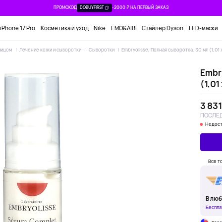
ПРОМОКОД
DOBUYFIRST
-2000 ₽ НА ПЕРВЫЙ ЗАКАЗ
iPhone 17 Pro
Косметика и уход
Nike
EMO&AIBI
Стайлер Dyson
LED-маски
лицом
Лечение кожи и сыворотки
Сыворотки
Embryolisse, Полная сыворотка, 30 мл (1,01 
Embry
(1,01
3 831
ПОСЛЕД
Недост
Все т
В люб
Беспла