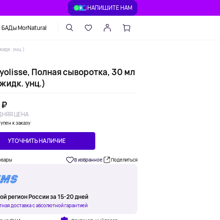
НАПИШИТЕ НАМ
БАДы MorNatural
жидк. унц.)
olisse, Полная сыворотка, 30 мл
 жидк. унц.)
 ₽
НЯЯ ЦЕНА
упен к заказу
УТОЧНИТЬ НАЛИЧИЕ
овары
В избранное
Поделиться
ой регион России за 15-20 дней
тная доставка с абсолютной гарантией