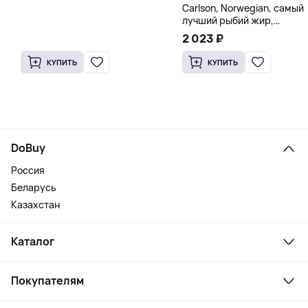
Carlson, Norwegian, самый
лучший рыбий жир,
натуральный лимон, 15
2 023 ₽
пакетиков (5 мл) каждый
КУПИТЬ
КУПИТЬ
DoBuy
Россия
Беларусь
Казахстан
Каталог
Смартфоны и гаджеты
Покупателям
Ноутбуки, мониторы, VR
Товары для дома
Служба поддержки