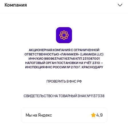
Косметика и уход
Компания
Как заказать
Активный отдых
Оплата
О сервисе
Планшеты
Доставка
Контакты
Игровые консоли
Гарантия
Камеры
Возврат
TV и мультимедиа
Выкуп товара
Музыка и звук
АКЦИОНЕРНАЯ КОМПАНИЯ С ОГРАНИЧЕННОЙ
Спорт
ОТВЕТСТВЕННОСТЬЮ «ЛАНИАКЕЯ» (LANIAKEA LLC)
ИНН/КИО 9909637467/63746 КПП 231087001
Здоровье
НАЛОГОВЫЙ ОРГАН ПОСТАНОВКИ НА УЧЁТ 2310 —
Здоровье питомцев
ИНСПЕКЦИЯ ФНС РОССИИ № 2 ПО Г. КРАСНОДАРУ
Книги
Одежда и аксессуары
ПРОВЕРИТЬ В ФНС РФ
СВИДЕТЕЛЬСТВО НА ТОВАРНЫЙ ЗНАК №1137338
4,9
Мы на Яндекс