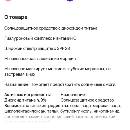
О товаре
Солнцезащитное средство с диоксидом титана
Гиалуроновый комплекс и витамин C
Широкий спектр защиты с SPF 28
Мгновенное разглаживание морщин
Мгновенно маскирует мелкие и глубокие морщины, не
застревая в них.
Назначение.
Помогает предотвратить солнечные ожоги.
Активные ингредиенты
Назначение
Диоксид титана 4,9%
Солнцезащитное средство
Вспомогательные ингредиенты:
вода, вода, морская вода,
циклопентасилоксан, тальк, бутиленгликоль, никотинамид,
ацетилглюкозамин, канделильский воск, канделильский
воск, изотридециловый...