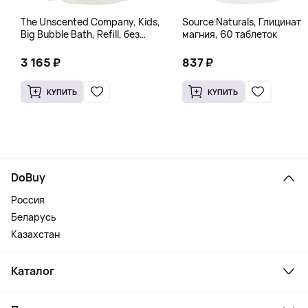
The Unscented Company, Kids,
Source Naturals, Глицинат
Big Bubble Bath, Refill, без
магния, 60 таблеток
отдушек, 1 л (33,8 жидк.
Унции)
3 165 ₽
837 ₽
КУПИТЬ
КУПИТЬ
DoBuy
Россия
Беларусь
Казахстан
Каталог
Смартфоны и гаджеты