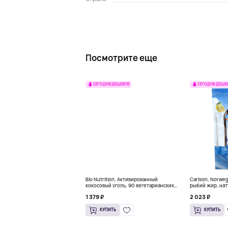
Посмотрите еще
СЕГОДНЯ ДЕШЕВЛЕ
СЕГОДНЯ ДЕШЕ
Bio Nutrition, Активированный
Carlson, Norwe
кокосовый уголь, 90 вегетарианских
рыбий жир, нат
капсул (260 мг в каждой капсуле)
пакетиков (5 м
1 379 ₽
2 023 ₽
КУПИТЬ
КУПИТЬ