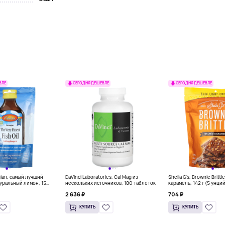
ВЛЕ
СЕГОДНЯ ДЕШЕВЛЕ
СЕГОДНЯ ДЕШЕВЛЕ
gian, самый лучший
DaVinci Laboratories, Cal Mag из
Sheila G's, Brownie Britt
уральный лимон, 15
нескольких источников, 180 таблеток
карамель, 142 г (5 унци
л) каждый
2 636 ₽
704 ₽
КУПИТЬ
КУПИТЬ