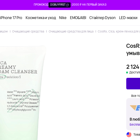
ПРОМОКОД
DOBUYFIRST
-2000 ₽ НА ПЕРВЫЙ ЗАКАЗ
iPhone 17 Pro
Косметика и уход
Nike
EMO&AIBI
Стайлер Dyson
LED-маски
лицом
Очищающие средства
Очищающие средства для лица
CosRx, Cica, крем-пенка для 
CosRx
умыва
2 124
Доступ
Все т
В люб
Беспла
Тов