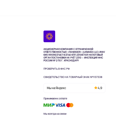
АКЦИОНЕРНАЯ КОМПАНИЯ С ОГРАНИЧЕННОЙ
ОТВЕТСТВЕННОСТЬЮ «ЛАНИАКЕЯ» (LANIAKEA LLC)
ИНН/
КИО 9909637467/63746 КПП 231087001
НАЛОГОВЫЙ
ОРГАН ПОСТАНОВКИ НА УЧЁТ 2310 — ИНСПЕКЦИЯ ФНС
РОССИИ № 2 ПО Г. КРАСНОДАРУ
ПРОВЕРИТЬ В ФНС РФ
СВИДЕТЕЛЬСТВО НА ТОВАРНЫЙ ЗНАК №1137338
Мы на Яндекс
4,9
Принимаем к оплате
Мы всегда на связи