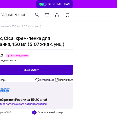
НАПИШИТЕ НАМ
БАДы MorNatural
умывания, 150 мл (5,07 жидк. унц.)
, Cica, крем-пенка для
ния, 150 мл (5,07 жидк. унц.)
 ₽
СЕГОДНЯ ДЕШЕВЛЕ
но для заказа
В КОРЗИНУ
овары
В избранное
Поделиться
ой регион России за 15-20 дней
тная доставка с абсолютной гарантией
ар из США
Оригинальный товар