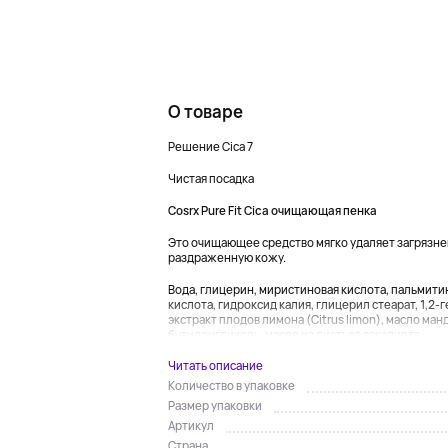
О товаре
Решение Cica 7
Чистая посадка
Cosrx Pure Fit Cica очищающая пенка
Это очищающее средство мягко удаляет загрязнен
раздраженную кожу.
Вода, глицерин, миристиновая кислота, пальмити
кислота, гидроксид калия, глицерил стеарат, 1,2
экстракт плодов лимона (Citrus limon), масло манд
бутиленгликоль, масло из листьев эвкалипта...
Читать описание
Количество в упаковке
Размер упаковки
Артикул
Страна