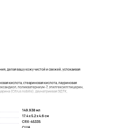
ия, делая вашу кожу чистой и свежей, успокаивая
новая кислота, стеариновая кислота, лауриновая
-гександиол, поликватерниум-7, этилгексилглицерин,
арина (Citrus nobilis), двунатриевая ЭДТК,
149.938 мл
17.4 x 5.2 x 4.6 см
CRX-45335
США