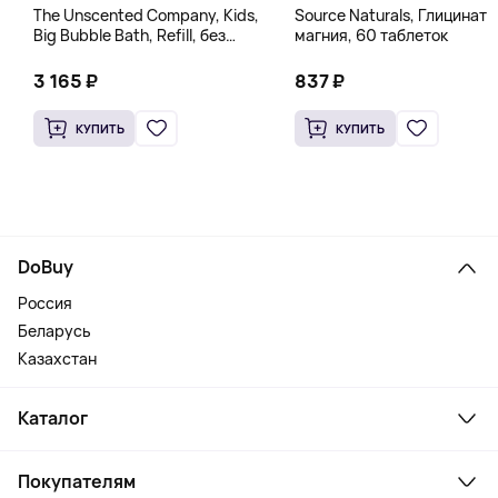
The Unscented Company, Kids,
Source Naturals, Глицинат
Big Bubble Bath, Refill, без
магния, 60 таблеток
отдушек, 1 л (33,8 жидк.
Унции)
3 165 ₽
837 ₽
КУПИТЬ
КУПИТЬ
DoBuy
Россия
Беларусь
Казахстан
Каталог
Смартфоны и гаджеты
Покупателям
Ноутбуки, мониторы, VR