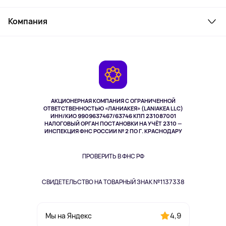
Товары для дома
Служба поддержки
Косметика и уход
Компания
Как заказать
Активный отдых
Оплата
О сервисе
Планшеты
Доставка
Контакты
Игровые консоли
Гарантия
Камеры
Возврат
TV и мультимедиа
Выкуп товара
Музыка и звук
АКЦИОНЕРНАЯ КОМПАНИЯ С ОГРАНИЧЕННОЙ
Спорт
ОТВЕТСТВЕННОСТЬЮ «ЛАНИАКЕЯ» (LANIAKEA LLC)
ИНН/КИО 9909637467/63746 КПП 231087001
Здоровье
НАЛОГОВЫЙ ОРГАН ПОСТАНОВКИ НА УЧЁТ 2310 —
Здоровье питомцев
ИНСПЕКЦИЯ ФНС РОССИИ № 2 ПО Г. КРАСНОДАРУ
Книги
Одежда и аксессуары
ПРОВЕРИТЬ В ФНС РФ
СВИДЕТЕЛЬСТВО НА ТОВАРНЫЙ ЗНАК №1137338
4,9
Мы на Яндекс