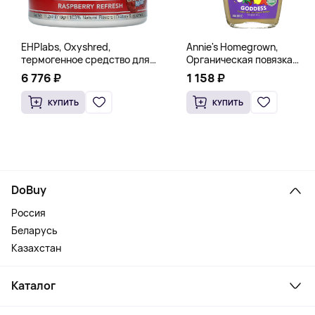
EHPlabs, Oxyshred,
Annie's Homegrown,
термогенное средство для
Органическая повязка
сжигания жира, малиновое
«Богиня», 236 мл (8 жидк.
6 776 ₽
1 158 ₽
освежение, 318 г (11,2 унции)
унц.)
КУПИТЬ
КУПИТЬ
DoBuy
Россия
Беларусь
Казахстан
Каталог
Смартфоны и гаджеты