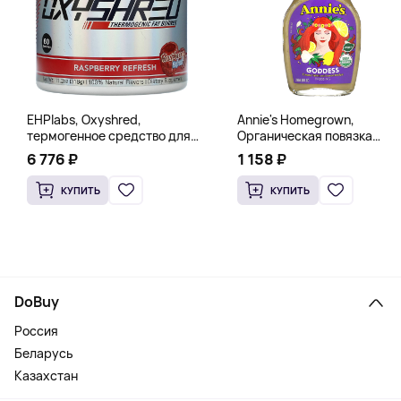
EHPlabs, Oxyshred,
Annie's Homegrown,
термогенное средство для
Органическая повязка
сжигания жира, малиновое
«Богиня», 236 мл (8 жидк.
6 776 ₽
1 158 ₽
освежение, 318 г (11,2 унции)
унц.)
КУПИТЬ
КУПИТЬ
DoBuy
Россия
Беларусь
Казахстан