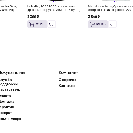
Complex Glow,
NutraBio, BCAA 5000, конфеты из
Micro Ingredients, Органически
(4,4 унции)
драконьего фрукта, 465 г (1,03 фунта)
экстракт стевии, порошок, 227 г
унций)
3 399 ₽
3 549 ₽
КУПИТЬ
КУПИТЬ
Покупателям
Компания
Служба
О сервисе
поддержки
Контакты
ак заказать
Оплата
Доставка
Гарантия
Возврат
Выкуп товара