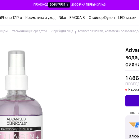
ПРОМОКОД
DOBUYFIRST
-2000 ₽ НА ПЕРВЫЙ ЗАКАЗ
iPhone 17 Pro
Косметика и уход
Nike
EMO&AIBI
Стайлер Dyson
LED-маски
лицом
Увлажняющие средства
Спрей для лица
Advanced Clinicals, коллаген и розовая вод
Advan
вода,
сияни
1 486
ПОСЛЕД
Недост
Все т
В люб