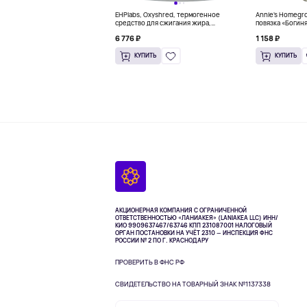
EHPlabs, Oxyshred, термогенное
Annie's Homegr
средство для сжигания жира,
повязка «Богиня
малиновое освежение, 318 г (11,2
6 776 ₽
1 158 ₽
унции)
КУПИТЬ
КУПИТЬ
АКЦИОНЕРНАЯ КОМПАНИЯ С ОГРАНИЧЕННОЙ
ОТВЕТСТВЕННОСТЬЮ «ЛАНИАКЕЯ» (LANIAKEA LLC)
ИНН/
КИО 9909637467/63746 КПП 231087001
НАЛОГОВЫЙ
ОРГАН ПОСТАНОВКИ НА УЧЁТ 2310 — ИНСПЕКЦИЯ ФНС
РОССИИ № 2 ПО Г. КРАСНОДАРУ
ПРОВЕРИТЬ В ФНС РФ
СВИДЕТЕЛЬСТВО НА ТОВАРНЫЙ ЗНАК №1137338