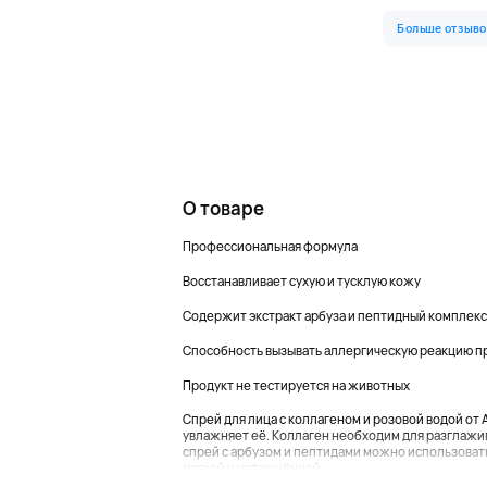
О товаре
Профессиональная формула
Восстанавливает сухую и тусклую кожу
Содержит экстракт арбуза и пептидный комплекс
Способность вызывать аллергическую реакцию п
Продукт не тестируется на животных
Спрей для лица с коллагеном и розовой водой от 
увлажняет её. Коллаген необходим для разглажив
спрей с арбузом и пептидами можно использовать
мягкой и увлажнённой....