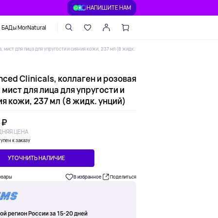
НАПИШИТЕ НАМ
БАДы MorNatural
а, мист для лица для упругости и сияния кожи, 237 мл (8 жидк.
ced Clinicals, коллаген и розовая
 мист для лица для упругости и
я кожи, 237 мл (8 жидк. унций)
 ₽
НЯЯ ЦЕНА
упен к заказу
УТОЧНИТЬ НАЛИЧИЕ
овары
В избранное
Поделиться
ой регион России за 15-20 дней