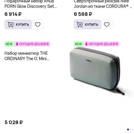
Подарочный набор Anua
Сверхпрочный рюкзак Nike
PDRN Glow Discovery Set
Jordan из ткани CORDURA® с
(Лимитированная K-Pop
отделением для ноутбука,
6 914 ₽
6 568 ₽
серия)
камуфляж
КУПИТЬ
КУПИТЬ
NEW
СЕГОДНЯ ДЕШЕВЛЕ
NEW
СЕГОДНЯ ДЕШЕВЛЕ
Набор миниатюр THE
ORDINARY The O. Mini
Discovery Set
5 028 ₽