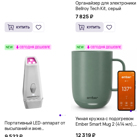
Органайзер для электроники
Bellroy Tech Kit, серый
7 825 ₽
КУПИТЬ
КУПИТЬ
NEW
СЕГОДНЯ ДЕШЕВЛЕ
NEW
СЕГОДНЯ ДЕШЕВЛЕ
Умная кружка с подогревом
Портативный LED-аппарат от
Ember Smart Mug 2 (414 мл),
высыпаний и акне
зелный
CurrentBody Skin Anti-Blemish
12 319 ₽
9 522 ₽