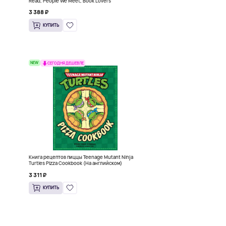
Read, People We Meet, Book Lovers
3 388 ₽
КУПИТЬ
NEW
СЕГОДНЯ ДЕШЕВЛЕ
Книга рецептов пиццы Teenage Mutant Ninja
Turtles Pizza Cookbook (На английском)
3 311 ₽
КУПИТЬ