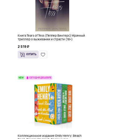
ь
Книга Tears of Tess (Пеппер Винтерс) Мрачный
триллер о выживании и страсти (18+)
2 519 ₽
КУПИТЬ
NEW
СЕГОДНЯ ДЕШЕВЛЕ
Коллекционное издание Emily Henry: Beach