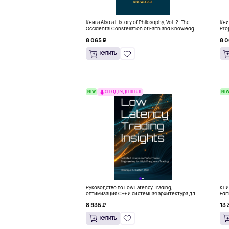
Книга Also a History of Philosophy, Vol. 2: The
Книг
Occidental Constellation of Faith and Knowledge
Pro
(Твердый переплет)
Thi
8 065 ₽
8 0
КУПИТЬ
NEW
NE
СЕГОДНЯ ДЕШЕВЛЕ
Руководство по Low Latency Trading,
Книг
оптимизация C++ и системная архитектура для
Edi
HFT
8 935 ₽
13 
КУПИТЬ