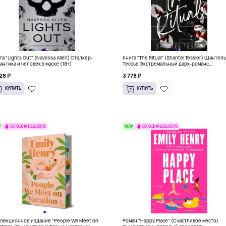
га "Lights Out" (Navessa Allen) Сталкер-
Книга "The Ritual" (Shantel Tessier) Шантел
антика и человек в маске (18+)
Тессье Экстремальный дарк-романс
бестселлер (18+)
28 ₽
3 778 ₽
КУПИТЬ
КУПИТЬ
W
NEW
СЕГОДНЯ ДЕШЕВЛЕ
СЕГОДНЯ ДЕШЕВЛЕ
лекционное издание "People We Meet on
Роман "Happy Place" (Счастливое место)