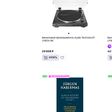
Виниловый проигрыватель Audio-Technica AT-
Вин
LP60X-BK
LP
29 858 ₽
42 
КУПИТЬ
NEW
NE
СЕГОДНЯ ДЕШЕВЛЕ