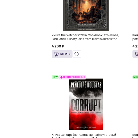
Книга The Witcher Official Cookbook: Provisions,
Кни
Fare, and Culinary Tales from Travels Across the
ром
Continent
4 230 ₽
4 2
КУПИТЬ
NEW
NE
СЕГОДНЯ ДЕШЕВЛЕ
Книга Corrupt (Пенелопа Дуглас) Культовый
Кол