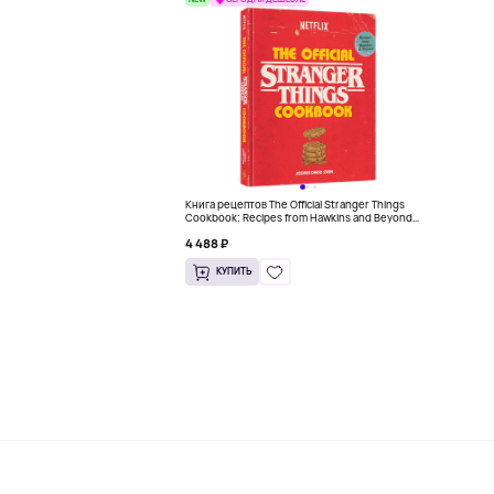
Книга рецептов The Official Stranger Things
Cookbook: Recipes from Hawkins and Beyond
(На английском)
4 488 ₽
КУПИТЬ