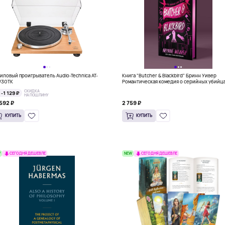
иловый проигрыватель Audio-Technica AT-
Книга "Butcher & Blackbird" Бринн Уивер
W30TK
Романтическая комедия о серийных убийц
(18+)
СКИДКА
-1 129 ₽
НА ПОШЛИНУ
592 ₽
2 759 ₽
КУПИТЬ
КУПИТЬ
W
NEW
СЕГОДНЯ ДЕШЕВЛЕ
СЕГОДНЯ ДЕШЕВЛЕ