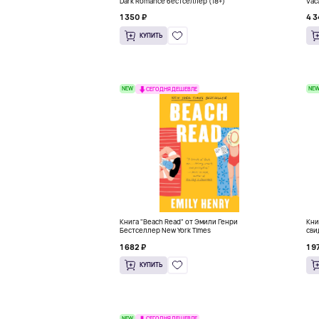
Dark Romance бестселлер (18+)
Vac
1 350 ₽
4 3
КУПИТЬ
NEW
NE
СЕГОДНЯ ДЕШЕВЛЕ
Книга "Beach Read" от Эмили Генри
Кни
Бестселлер New York Times
сви
1 682 ₽
1 9
КУПИТЬ
NEW
СЕГОДНЯ ДЕШЕВЛЕ