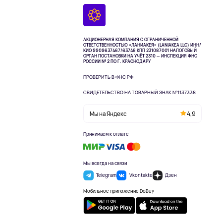
АКЦИОНЕРНАЯ КОМПАНИЯ С ОГРАНИЧЕННОЙ
ОТВЕТСТВЕННОСТЬЮ «ЛАНИАКЕЯ» (LANIAKEA LLC)
ИНН/
КИО 9909637467/63746 КПП 231087001
НАЛОГОВЫЙ
ОРГАН ПОСТАНОВКИ НА УЧЁТ 2310 — ИНСПЕКЦИЯ ФНС
РОССИИ № 2 ПО Г. КРАСНОДАРУ
ПРОВЕРИТЬ В ФНС РФ
СВИДЕТЕЛЬСТВО НА ТОВАРНЫЙ ЗНАК №1137338
Мы на Яндекс
4,9
Принимаем к оплате
Мы всегда на связи
Telegram
Vkontakte
Дзен
Мобильное приложение DoBuy