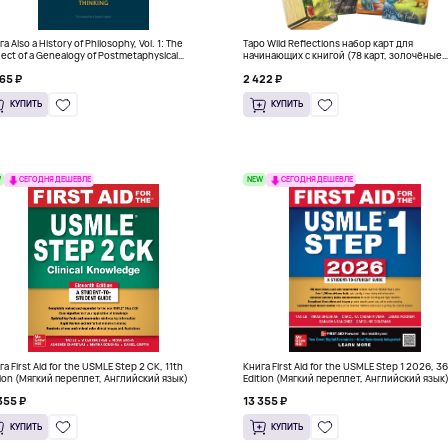
а Also a History of Philosophy, Vol. 1: The
Таро Wild Reflections набор карт для
ject of a Genealogy of Postmetaphysical
начинающих с книгой (78 карт, золочёные
nking (Твердый переплет)
края)
65 ₽
2 422 ₽
КУПИТЬ
КУПИТЬ
W
NEW
СЕГОДНЯ ДЕШЕВЛЕ
СЕГОДНЯ ДЕШЕВЛЕ
а First Aid for the USMLE Step 2 CK, 11th
Книга First Aid for the USMLE Step 1 2026, 3
tion (Мягкий переплет, Английский язык)
Edition (Мягкий переплет, Английский язык
355 ₽
13 355 ₽
КУПИТЬ
КУПИТЬ