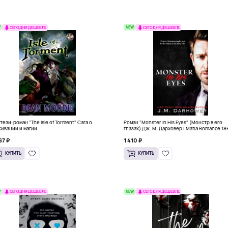
W
NEW
СЕГОДНЯ ДЕШЕВЛЕ
СЕГОДНЯ ДЕШЕВЛЕ
тези-роман "The Isle of Torment" Сага о
Роман "Monster in His Eyes" (Монстр в его
ивании и магии
глазах) Дж. М. Дарховер | Mafia Romance 18
67 ₽
1 410 ₽
КУПИТЬ
КУПИТЬ
W
NEW
СЕГОДНЯ ДЕШЕВЛЕ
СЕГОДНЯ ДЕШЕВЛЕ