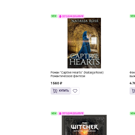
NEW
NE
СЕГОДНЯ ДЕШЕВЛЕ
Роман "Captive Hearts" (Natasja Rose)
Фэн
Романтическое фэнтези
выж
1 560 ₽
4 7
КУПИТЬ
NEW
NE
СЕГОДНЯ ДЕШЕВЛЕ