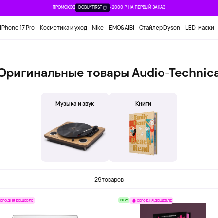
ПРОМОКОД
DOBUYFIRST
-2000 ₽ НА ПЕРВЫЙ ЗАКАЗ
iPhone 17 Pro
Косметика и уход
Nike
EMO&AIBI
Стайлер Dyson
LED-маски
Оригинальные товары Audio-Technic
Музыка и звук
Книги
29
товаров
NEW
СЕГОДНЯ ДЕШЕВЛЕ
СЕГОДНЯ ДЕШЕВЛЕ