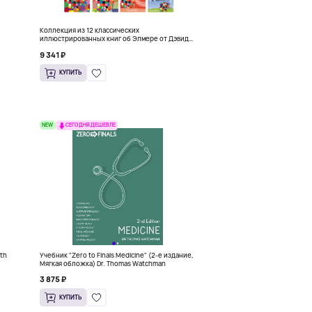
Коллекция из 12 классических
иллюстрированных книг об Элмере от Дэвида
Макки
9 341 ₽
КУПИТЬ
NEW
СЕГОДНЯ ДЕШЕВЛЕ
6th
Учебник "Zero to Finals Medicine" (2-е издание,
)
Мягкая обложка) Dr. Thomas Watchman
3 875 ₽
КУПИТЬ