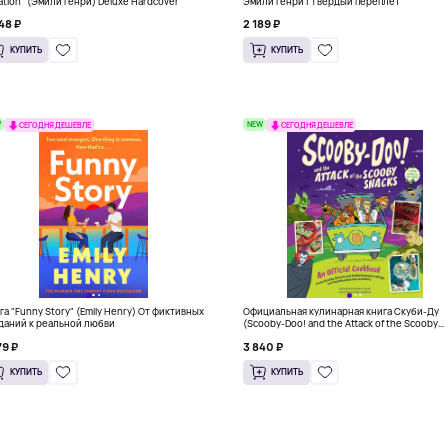
ation" (Эмили Генри) Deluxe Hardcover
Эмили Генри | Твердый переплет
48 ₽
2 189 ₽
КУПИТЬ
КУПИТЬ
W
NEW
СЕГОДНЯ ДЕШЕВЛЕ
СЕГОДНЯ ДЕШЕВЛЕ
га "Funny Story" (Emily Henry) От фиктивных
Официальная кулинарная книга Скуби-Ду
даний к реальной любви
(Scooby-Doo! and the Attack of the Scooby
Snacks), Твердый переплет
79 ₽
3 840 ₽
КУПИТЬ
КУПИТЬ