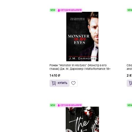
NEW
NE
СЕГОДНЯ ДЕШЕВЛЕ
Роман "Monster in His Eyes" (Монстр в его
Сбо
глазах) Дж. М. Дарховер | Mafia Romance 18+
and
1 410 ₽
2 8
КУПИТЬ
NEW
NE
СЕГОДНЯ ДЕШЕВЛЕ