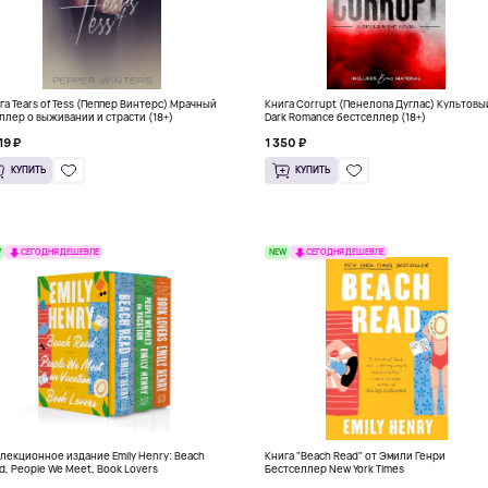
га Tears of Tess (Пеппер Винтерс) Мрачный
Книга Corrupt (Пенелопа Дуглас) Культовы
ллер о выживании и страсти (18+)
Dark Romance бестселлер (18+)
19 ₽
1 350 ₽
КУПИТЬ
КУПИТЬ
W
NEW
СЕГОДНЯ ДЕШЕВЛЕ
СЕГОДНЯ ДЕШЕВЛЕ
лекционное издание Emily Henry: Beach
Книга "Beach Read" от Эмили Генри
d, People We Meet, Book Lovers
Бестселлер New York Times