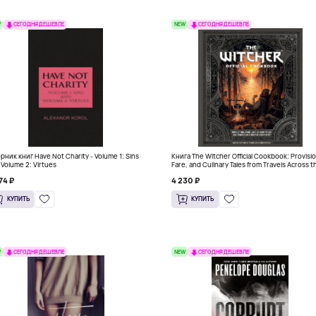
W
NEW
СЕГОДНЯ ДЕШЕВЛЕ
СЕГОДНЯ ДЕШЕВЛЕ
рник книг Have Not Charity - Volume 1: Sins
Книга The Witcher Official Cookbook: Provisi
 Volume 2: Virtues
Fare, and Culinary Tales from Travels Across t
Continent
74 ₽
4 230 ₽
КУПИТЬ
КУПИТЬ
W
NEW
СЕГОДНЯ ДЕШЕВЛЕ
СЕГОДНЯ ДЕШЕВЛЕ