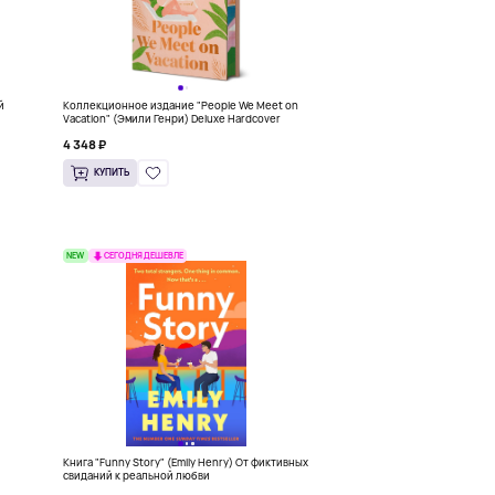
й
Коллекционное издание "People We Meet on
Vacation" (Эмили Генри) Deluxe Hardcover
4 348 ₽
КУПИТЬ
NEW
СЕГОДНЯ ДЕШЕВЛЕ
Книга "Funny Story" (Emily Henry) От фиктивных
свиданий к реальной любви