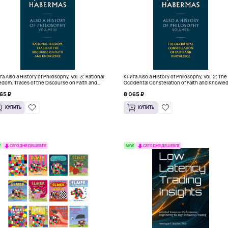
а Also a History of Philosophy, Vol. 3: Rational
Книга Also a History of Philosophy, Vol. 2: The
edom. Traces of the Discourse on Faith and
Occidental Constellation of Faith and Knowle
wledge (Твердый переплет)
(Твердый переплет)
65 ₽
8 065 ₽
КУПИТЬ
КУПИТЬ
W
NEW
СЕГОДНЯ ДЕШЕВЛЕ
СЕГОДНЯ ДЕШЕВЛЕ