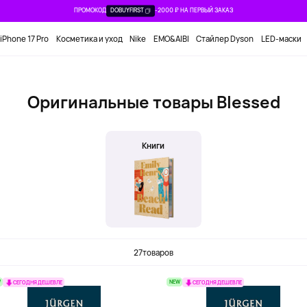
ПРОМОКОД
DOBUYFIRST
-2000 ₽ НА ПЕРВЫЙ ЗАКАЗ
iPhone 17 Pro
Косметика и уход
Nike
EMO&AIBI
Стайлер Dyson
LED-маски
Оригинальные товары Blessed
Книги
27
товаров
W
NEW
СЕГОДНЯ ДЕШЕВЛЕ
СЕГОДНЯ ДЕШЕВЛЕ