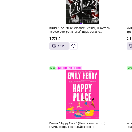
Книга "The Ritual" (Shantel Tessier) Шантель
Кни
Тессье Экстремальный дарк-романс
три
бестселлер (18+)
3 778 ₽
2 5
КУПИТЬ
NEW
NE
СЕГОДНЯ ДЕШЕВЛЕ
Роман "Happy Place" (Счастливое место)
Кол
Эмили Генри | Твердый переплет
Rea