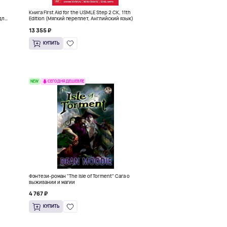
Книга First Aid for the USMLE Step 2 CK, 11th
для
Edition (Мягкий переплет, Английский язык)
13 355 ₽
КУПИТЬ
NEW
СЕГОДНЯ ДЕШЕВЛЕ
Фэнтези-роман "The Isle of Torment" Сага о
выживании и магии
4 767 ₽
КУПИТЬ