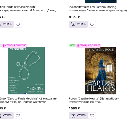
лекция из 12 классических
Руководство по Low Latency Trading,
юстрированных книг об Элмере от Дэвида
оптимизация C++ и системная архитектура 
ки
HFT
41 ₽
8 935 ₽
КУПИТЬ
КУПИТЬ
W
NEW
СЕГОДНЯ ДЕШЕВЛЕ
СЕГОДНЯ ДЕШЕВЛЕ
бник "Zero to Finals Medicine" (2-е издание,
Роман "Captive Hearts" (Natasja Rose)
кая обложка) Dr. Thomas Watchman
Романтическое фэнтези
75 ₽
1 560 ₽
КУПИТЬ
КУПИТЬ