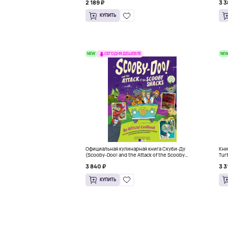
2 189 ₽
3 3
КУПИТЬ
NEW
NE
СЕГОДНЯ ДЕШЕВЛЕ
Официальная кулинарная книга Скуби-Ду
Кни
(Scooby-Doo! and the Attack of the Scooby
Tur
Snacks), Твердый переплет
3 840 ₽
3 3
КУПИТЬ