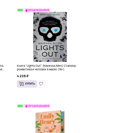
NEW
СЕГОДНЯ ДЕШЕВЛЕ
ons,
Книга "Lights Out" (Navessa Allen) Сталкер-
he
романтика и человек в маске (18+)
4 228 ₽
КУПИТЬ
NEW
СЕГОДНЯ ДЕШЕВЛЕ