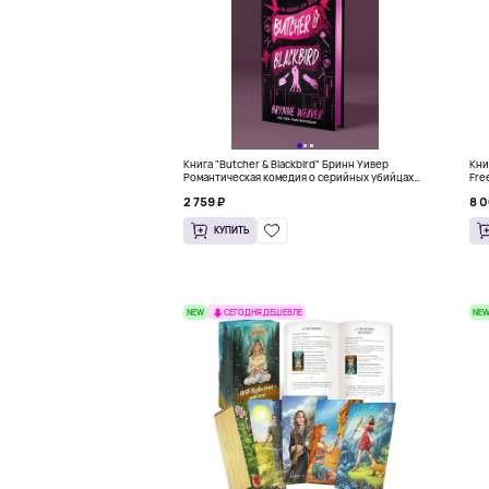
Книга "Butcher & Blackbird" Бринн Уивер
Книг
Романтическая комедия о серийных убийцах
Fre
(18+)
Kno
2 759 ₽
8 0
КУПИТЬ
NEW
NE
СЕГОДНЯ ДЕШЕВЛЕ