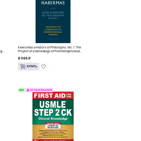
Книга Also a History of Philosophy, Vol. 1: The
dge
Project of a Genealogy of Postmetaphysical
Thinking (Твердый переплет)
8 065 ₽
КУПИТЬ
NEW
СЕГОДНЯ ДЕШЕВЛЕ