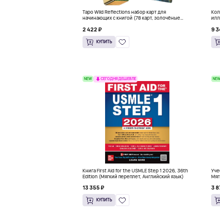
Таро Wild Reflections набор карт для
Кол
начинающих с книгой (78 карт, золочёные
илл
края)
Мак
2 422 ₽
9 3
КУПИТЬ
NEW
NE
СЕГОДНЯ ДЕШЕВЛЕ
Книга First Aid for the USMLE Step 1 2026, 36th
Уче
Edition (Мягкий переплет, Английский язык)
Мяг
13 355 ₽
3 8
КУПИТЬ