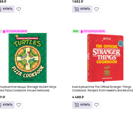
88 ₽
1 682 ₽
КУПИТЬ
КУПИТЬ
W
NEW
СЕГОДНЯ ДЕШЕВЛЕ
СЕГОДНЯ ДЕШЕВЛЕ
га рецептов пиццы Teenage Mutant Ninja
Книга рецептов The Official Stranger Things
tles Pizza Cookbook (На английском)
Cookbook: Recipes from Hawkins and Beyon
(На английском)
11 ₽
4 488 ₽
КУПИТЬ
КУПИТЬ