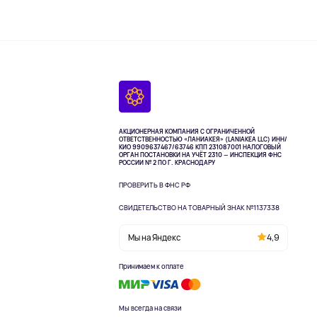
АКЦИОНЕРНАЯ КОМПАНИЯ С ОГРАНИЧЕННОЙ
ОТВЕТСТВЕННОСТЬЮ «ЛАНИАКЕЯ» (LANIAKEA LLC)
ИНН/
КИО 9909637467/63746 КПП 231087001
НАЛОГОВЫЙ
ОРГАН ПОСТАНОВКИ НА УЧЁТ 2310 — ИНСПЕКЦИЯ ФНС
РОССИИ № 2 ПО Г. КРАСНОДАРУ
ПРОВЕРИТЬ В ФНС РФ
СВИДЕТЕЛЬСТВО НА ТОВАРНЫЙ ЗНАК №1137338
Мы на Яндекс
4,9
Принимаем к оплате
Мы всегда на связи