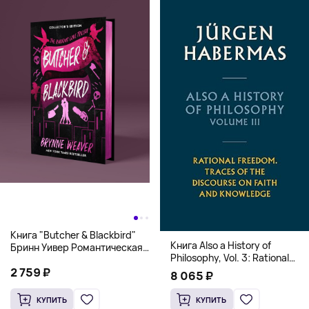
Книга "Butcher & Blackbird"
Книга Also a History of
Бринн Уивер Романтическая
Philosophy, Vol. 3: Rational
комедия о серийных убийцах
Freedom. Traces of the
2 759 ₽
(18+)
8 065 ₽
Discourse on Faith and
Knowledge (Твердый
КУПИТЬ
КУПИТЬ
переплет)