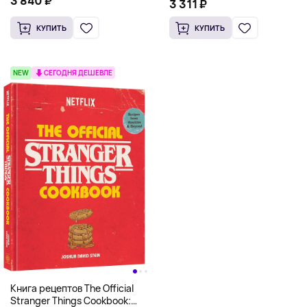
3 840 ₽
Scooby Snacks), Твердый
3 311 ₽
английском)
переплет
КУПИТЬ
КУПИТЬ
NEW
СЕГОДНЯ ДЕШЕВЛЕ
Книга рецептов The Official
Stranger Things Cookbook: