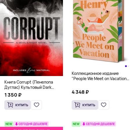
Коллекционное издание
"People We Meet on Vacation"
Книга Corrupt (Пенелопа
(Эмили Генри) Deluxe
Дуглас) Культовый Dark
Hardcover
4 348 ₽
Romance бестселлер (18+)
1 350 ₽
КУПИТЬ
КУПИТЬ
NEW
СЕГОДНЯ ДЕШЕВЛЕ
NEW
СЕГОДНЯ ДЕШЕВЛЕ