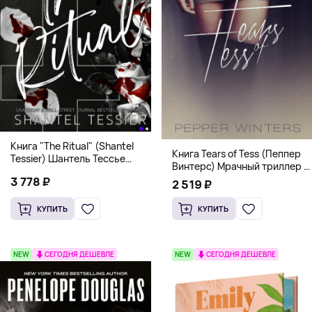
Книга "The Ritual" (Shantel
Книга Tears of Tess (Пеппер
Tessier) Шантель Тессье
Винтерс) Мрачный триллер о
Экстремальный дарк-
выживании и страсти (18+)
3 778 ₽
романс бестселлер (18+)
2 519 ₽
КУПИТЬ
КУПИТЬ
NEW
СЕГОДНЯ ДЕШЕВЛЕ
NEW
СЕГОДНЯ ДЕШЕВЛЕ