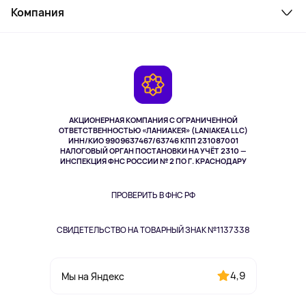
Косметика и уход
Компания
Как заказать
Активный отдых
Оплата
О сервисе
Планшеты
Доставка
Контакты
Игровые консоли
Гарантия
Камеры
Возврат
TV и мультимедиа
Выкуп товара
Музыка и звук
АКЦИОНЕРНАЯ КОМПАНИЯ С ОГРАНИЧЕННОЙ
Спорт
ОТВЕТСТВЕННОСТЬЮ «ЛАНИАКЕЯ» (LANIAKEA LLC)
ИНН/КИО 9909637467/63746 КПП 231087001
Здоровье
НАЛОГОВЫЙ ОРГАН ПОСТАНОВКИ НА УЧЁТ 2310 —
Здоровье питомцев
ИНСПЕКЦИЯ ФНС РОССИИ № 2 ПО Г. КРАСНОДАРУ
Книги
Одежда и аксессуары
ПРОВЕРИТЬ В ФНС РФ
СВИДЕТЕЛЬСТВО НА ТОВАРНЫЙ ЗНАК №1137338
4,9
Мы на Яндекс