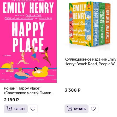
Коллекционное издание Emily
Henry: Beach Read, People We
Meet, Book Lovers
Роман "Happy Place"
3 388 ₽
(Счастливое место) Эмили
Генри | Твердый переплет
2 189 ₽
КУПИТЬ
КУПИТЬ