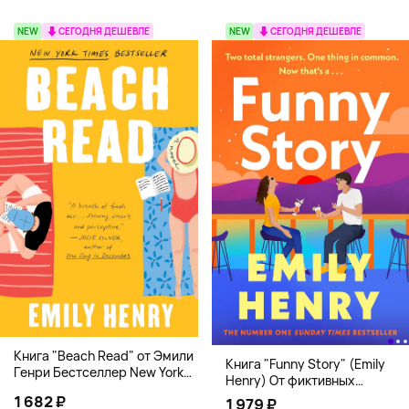
NEW
СЕГОДНЯ ДЕШЕВЛЕ
NEW
СЕГОДНЯ ДЕШЕВЛЕ
Книга "Beach Read" от Эмили
Книга "Funny Story" (Emily
Генри Бестселлер New York
Henry) От фиктивных
Times
свиданий к реальной любви
1 682 ₽
1 979 ₽