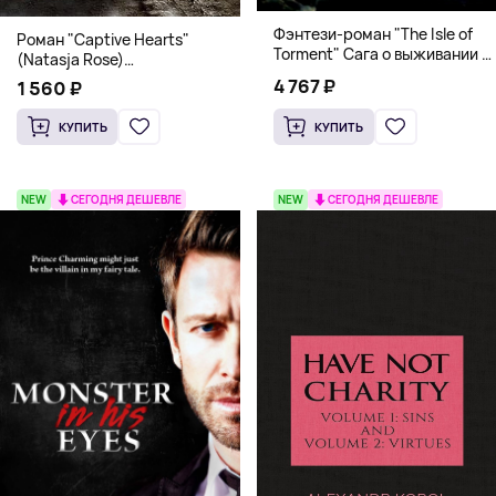
Фэнтези-роман "The Isle of
Роман "Captive Hearts"
Torment" Сага о выживании и
(Natasja Rose)
магии
Романтическое фэнтези
4 767 ₽
1 560 ₽
КУПИТЬ
КУПИТЬ
NEW
СЕГОДНЯ ДЕШЕВЛЕ
NEW
СЕГОДНЯ ДЕШЕВЛЕ