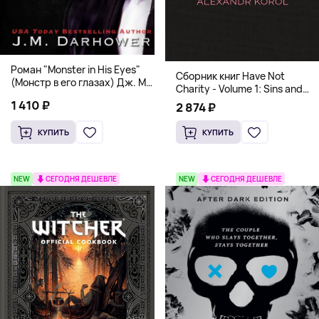
Роман "Monster in His Eyes"
Сборник книг Have Not
(Монстр в его глазах) Дж. М.
Charity - Volume 1: Sins and
Дарховер | Mafia Romance
Volume 2: Virtues
1 410 ₽
2 874 ₽
18+
КУПИТЬ
КУПИТЬ
NEW
СЕГОДНЯ ДЕШЕВЛЕ
NEW
СЕГОДНЯ ДЕШЕВЛЕ