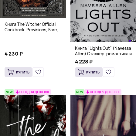
Книга The Witcher Official
Cookbook: Provisions, Fare,
and Culinary Tales from Travels
Across the Continent
Книга "Lights Out" (Navessa
4 230 ₽
Allen) Сталкер-романтика и
человек в маске (18+)
4 228 ₽
КУПИТЬ
КУПИТЬ
NEW
СЕГОДНЯ ДЕШЕВЛЕ
NEW
СЕГОДНЯ ДЕШЕВЛЕ