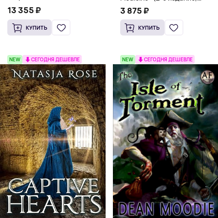
(Мягкий переплет,
Мягкая обложка) Dr. Thomas
13 355 ₽
3 875 ₽
Английский язык)
Watchman
КУПИТЬ
КУПИТЬ
NEW
СЕГОДНЯ ДЕШЕВЛЕ
NEW
СЕГОДНЯ ДЕШЕВЛЕ