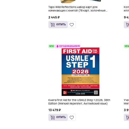
Таро Wild Reflections набор карт для
Кол
начинающих с книгой (78 карт, золочёные
илл
края)
Мак
2 445 ₽
9 4
КУПИТЬ
NEW
NE
СЕГОДНЯ ДЕШЕВЛЕ
Книга First Aid for the USMLE Step 1 2026, 36th
Уче
Edition (Мягкий переплет, Английский язык)
Мяг
13 479 ₽
3 9
КУПИТЬ