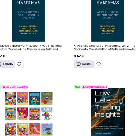
а Also a History of Philosophy, Vol. 3: Rational
Книга Also a History of Philosophy, Vol. 2: The
edom. Traces of the Discourse on Faith and
Occidental Constellation of Faith and Knowle
wledge (Твердый переплет)
(Твердый переплет)
41 ₽
8 141 ₽
КУПИТЬ
КУПИТЬ
W
NEW
СЕГОДНЯ ДЕШЕВЛЕ
СЕГОДНЯ ДЕШЕВЛЕ