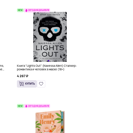
NEW
СЕГОДНЯ ДЕШЕВЛЕ
ons,
Книга "Lights Out" (Navessa Allen) Сталкер-
he
романтика и человек в маске (18+)
4 267 ₽
КУПИТЬ
NEW
СЕГОДНЯ ДЕШЕВЛЕ