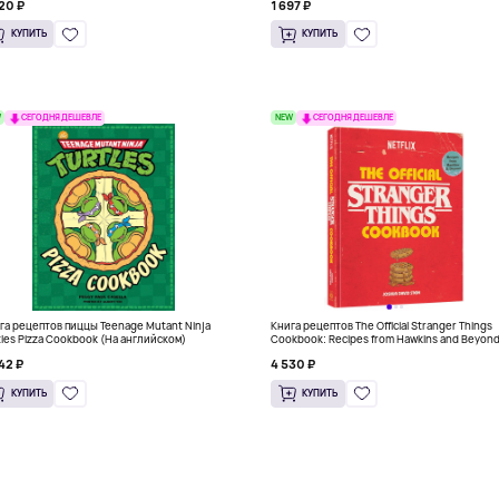
20 ₽
1 697 ₽
КУПИТЬ
КУПИТЬ
W
NEW
СЕГОДНЯ ДЕШЕВЛЕ
СЕГОДНЯ ДЕШЕВЛЕ
га рецептов пиццы Teenage Mutant Ninja
Книга рецептов The Official Stranger Things
tles Pizza Cookbook (На английском)
Cookbook: Recipes from Hawkins and Beyon
(На английском)
42 ₽
4 530 ₽
КУПИТЬ
КУПИТЬ