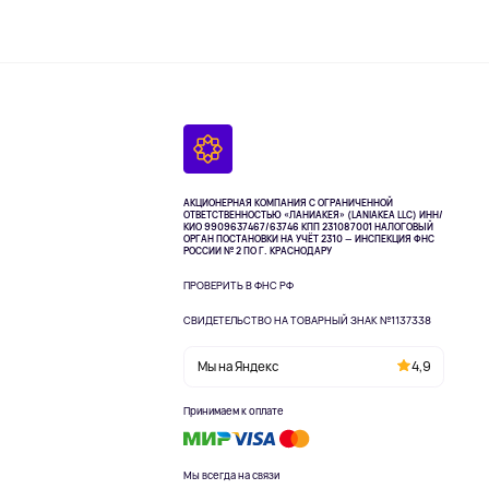
АКЦИОНЕРНАЯ КОМПАНИЯ С ОГРАНИЧЕННОЙ
ОТВЕТСТВЕННОСТЬЮ «ЛАНИАКЕЯ» (LANIAKEA LLC)
ИНН/
КИО 9909637467/63746 КПП 231087001
НАЛОГОВЫЙ
ОРГАН ПОСТАНОВКИ НА УЧЁТ 2310 — ИНСПЕКЦИЯ ФНС
РОССИИ № 2 ПО Г. КРАСНОДАРУ
ПРОВЕРИТЬ В ФНС РФ
СВИДЕТЕЛЬСТВО НА ТОВАРНЫЙ ЗНАК №1137338
Мы на Яндекс
4,9
Принимаем к оплате
Мы всегда на связи