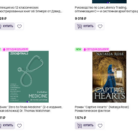
лекция из 12 классических
Руководство по Low Latency Trading,
юстрированных книг об Элмере от Дэвида
оптимизация C++ и системная архитектура 
ки
HFT
28 ₽
9 018 ₽
КУПИТЬ
КУПИТЬ
W
NEW
СЕГОДНЯ ДЕШЕВЛЕ
СЕГОДНЯ ДЕШЕВЛЕ
бник "Zero to Finals Medicine" (2-е издание,
Роман "Captive Hearts" (Natasja Rose)
кая обложка) Dr. Thomas Watchman
Романтическое фэнтези
11 ₽
1 574 ₽
КУПИТЬ
КУПИТЬ