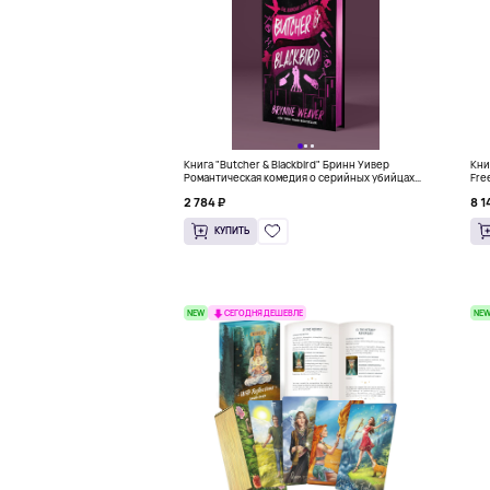
Книга "Butcher & Blackbird" Бринн Уивер
Книг
Романтическая комедия о серийных убийцах
Fre
(18+)
Kno
2 784 ₽
8 1
КУПИТЬ
NEW
NE
СЕГОДНЯ ДЕШЕВЛЕ