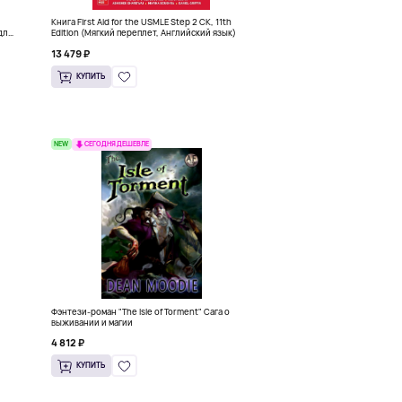
Книга First Aid for the USMLE Step 2 CK, 11th
для
Edition (Мягкий переплет, Английский язык)
13 479 ₽
КУПИТЬ
NEW
СЕГОДНЯ ДЕШЕВЛЕ
Фэнтези-роман "The Isle of Torment" Сага о
выживании и магии
4 812 ₽
КУПИТЬ