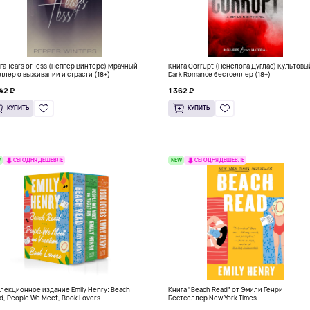
га Tears of Tess (Пеппер Винтерс) Мрачный
Книга Corrupt (Пенелопа Дуглас) Культовы
ллер о выживании и страсти (18+)
Dark Romance бестселлер (18+)
42 ₽
1 362 ₽
КУПИТЬ
КУПИТЬ
W
NEW
СЕГОДНЯ ДЕШЕВЛЕ
СЕГОДНЯ ДЕШЕВЛЕ
лекционное издание Emily Henry: Beach
Книга "Beach Read" от Эмили Генри
d, People We Meet, Book Lovers
Бестселлер New York Times