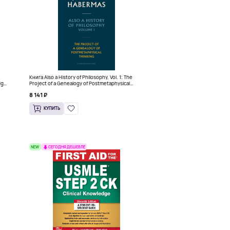
Книга Also a History of Philosophy, Vol. 1: The
dge
Project of a Genealogy of Postmetaphysical
Thinking (Твердый переплет)
8 141 ₽
КУПИТЬ
NEW
СЕГОДНЯ ДЕШЕВЛЕ