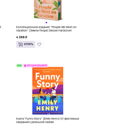
й
Коллекционное издание "People We Meet on
Vacation" (Эмили Генри) Deluxe Hardcover
4 388 ₽
КУПИТЬ
NEW
СЕГОДНЯ ДЕШЕВЛЕ
Книга "Funny Story" (Emily Henry) От фиктивных
свиданий к реальной любви