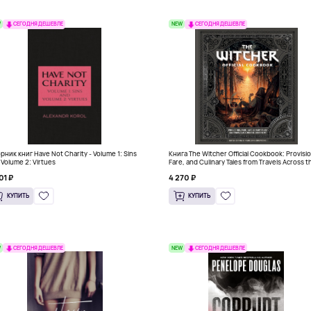
W
NEW
СЕГОДНЯ ДЕШЕВЛЕ
СЕГОДНЯ ДЕШЕВЛЕ
рник книг Have Not Charity - Volume 1: Sins
Книга The Witcher Official Cookbook: Provisi
 Volume 2: Virtues
Fare, and Culinary Tales from Travels Across t
Continent
01 ₽
4 270 ₽
КУПИТЬ
КУПИТЬ
W
NEW
СЕГОДНЯ ДЕШЕВЛЕ
СЕГОДНЯ ДЕШЕВЛЕ