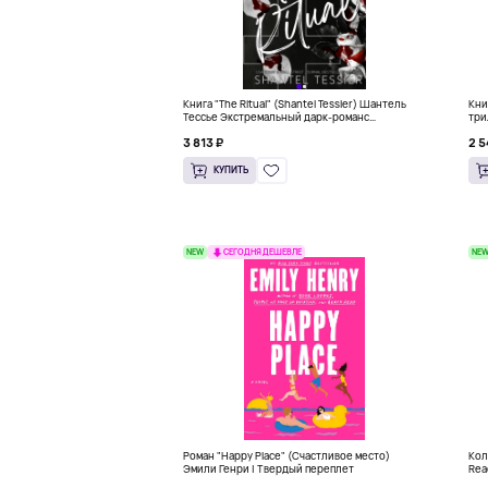
Книга "The Ritual" (Shantel Tessier) Шантель
Кни
Тессье Экстремальный дарк-романс
три
бестселлер (18+)
3 813 ₽
2 5
КУПИТЬ
NEW
NE
СЕГОДНЯ ДЕШЕВЛЕ
Роман "Happy Place" (Счастливое место)
Кол
Эмили Генри | Твердый переплет
Rea