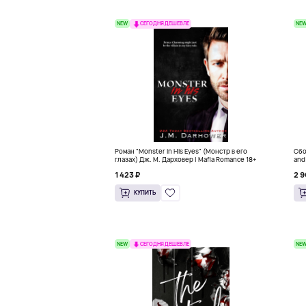
NEW
NE
СЕГОДНЯ ДЕШЕВЛЕ
Роман "Monster in His Eyes" (Монстр в его
Сбо
глазах) Дж. М. Дарховер | Mafia Romance 18+
and
1 423 ₽
2 9
КУПИТЬ
NEW
NE
СЕГОДНЯ ДЕШЕВЛЕ