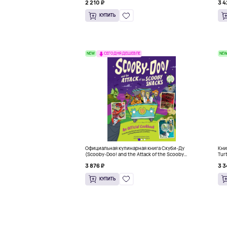
2 210 ₽
3 4
КУПИТЬ
NEW
NE
СЕГОДНЯ ДЕШЕВЛЕ
Официальная кулинарная книга Скуби-Ду
Кни
(Scooby-Doo! and the Attack of the Scooby
Tur
Snacks), Твердый переплет
3 876 ₽
3 3
КУПИТЬ