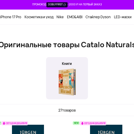
ПРОМОКОД
DOBUYFIRST
-2000 ₽ НА ПЕРВЫЙ ЗАКАЗ
iPhone 17 Pro
Косметика и уход
Nike
EMO&AIBI
Стайлер Dyson
LED-маски
Оригинальные товары Catalo Natural
Книги
27
товаров
W
NEW
СЕГОДНЯ ДЕШЕВЛЕ
СЕГОДНЯ ДЕШЕВЛЕ