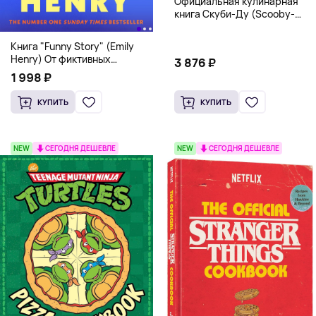
Официальная кулинарная
книга Скуби-Ду (Scooby-
Doo! and the Attack of the
Scooby Snacks), Твердый
Книга "Funny Story" (Emily
переплет
Henry) От фиктивных
3 876 ₽
свиданий к реальной любви
1 998 ₽
КУПИТЬ
КУПИТЬ
NEW
СЕГОДНЯ ДЕШЕВЛЕ
NEW
СЕГОДНЯ ДЕШЕВЛЕ