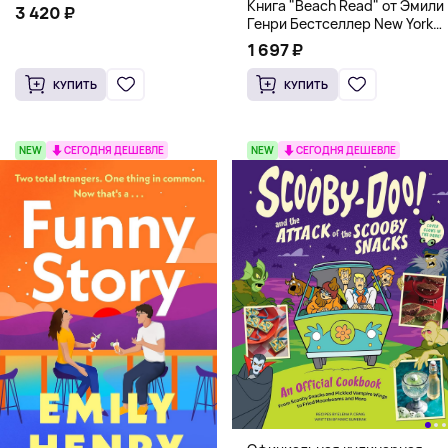
Книга "Beach Read" от Эмили
3 420 ₽
Генри Бестселлер New York
Times
1 697 ₽
КУПИТЬ
КУПИТЬ
NEW
СЕГОДНЯ ДЕШЕВЛЕ
NEW
СЕГОДНЯ ДЕШЕВЛЕ