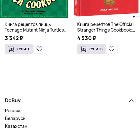
Книга рецептов The Official
Книга рецептов пиццы
Stranger Things Cookbook:
Teenage Mutant Ninja Turtles
Recipes from Hawkins and
Pizza Cookbook (На
4 530 ₽
3 342 ₽
Beyond (На английском)
английском)
КУПИТЬ
КУПИТЬ
DoBuy
Россия
Беларусь
Казахстан