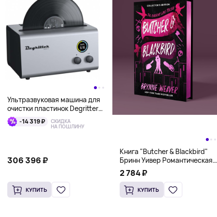
Ультразвуковая машина для
очистки пластинок Degritter
Mark II, серебряный
-14 319 ₽
СКИДКА
НА ПОШЛИНУ
Книга "Butcher & Blackbird"
306 396 ₽
Бринн Уивер Романтическая
комедия о серийных убийцах
2 784 ₽
(18+)
КУПИТЬ
КУПИТЬ