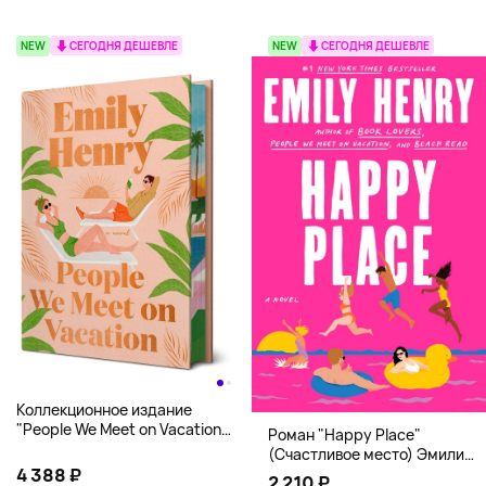
NEW
СЕГОДНЯ ДЕШЕВЛЕ
NEW
СЕГОДНЯ ДЕШЕВЛЕ
Коллекционное издание
"People We Meet on Vacation"
Роман "Happy Place"
(Эмили Генри) Deluxe
(Счастливое место) Эмили
Hardcover
4 388 ₽
Генри | Твердый переплет
2 210 ₽