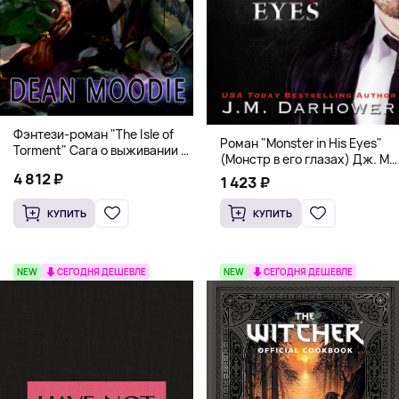
Фэнтези-роман "The Isle of
Роман "Monster in His Eyes"
Torment" Сага о выживании и
(Монстр в его глазах) Дж. М.
магии
Дарховер | Mafia Romance
4 812 ₽
1 423 ₽
18+
КУПИТЬ
КУПИТЬ
NEW
СЕГОДНЯ ДЕШЕВЛЕ
NEW
СЕГОДНЯ ДЕШЕВЛЕ