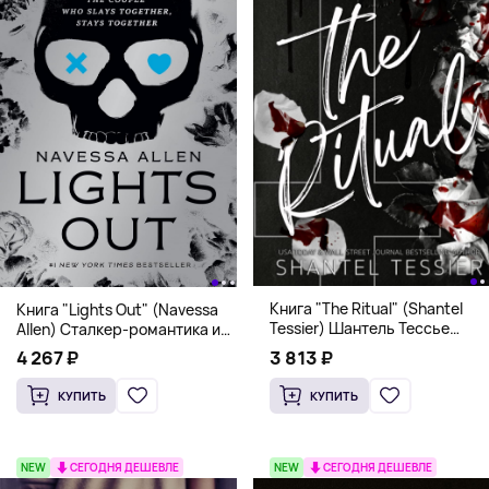
Книга "The Ritual" (Shantel
Книга "Lights Out" (Navessa
Tessier) Шантель Тессье
Allen) Сталкер-романтика и
Экстремальный дарк-
человек в маске (18+)
3 813 ₽
4 267 ₽
романс бестселлер (18+)
КУПИТЬ
КУПИТЬ
NEW
СЕГОДНЯ ДЕШЕВЛЕ
NEW
СЕГОДНЯ ДЕШЕВЛЕ