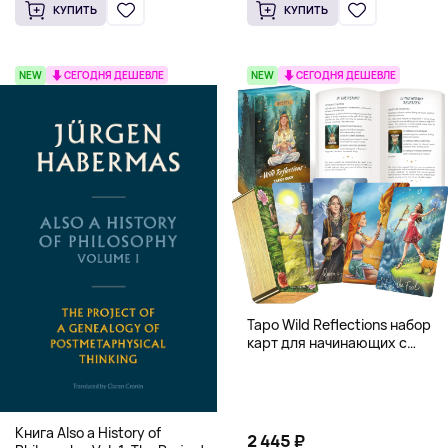
Knowledge (Твердый
(Твердый переплет)
КУПИТЬ
КУПИТЬ
переплет)
NEW
СЕГОДНЯ ДЕШЕВЛЕ
NEW
СЕГОДНЯ ДЕШЕВЛЕ
Таро Wild Reflections набор
карт для начинающих с
книгой (78 карт, золочёные
края)
Книга Also a History of
2 445 ₽