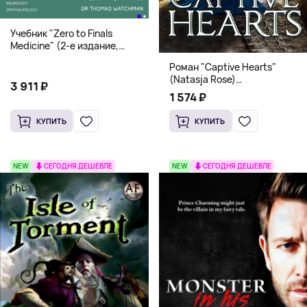
Учебник "Zero to Finals
Medicine" (2-е издание,
Мягкая обложка) Dr. Thomas
Роман "Captive Hearts"
Watchman
(Natasja Rose)
3 911 ₽
Романтическое фэнтези
1 574 ₽
КУПИТЬ
КУПИТЬ
NEW
СЕГОДНЯ ДЕШЕВЛЕ
NEW
СЕГОДНЯ ДЕШЕВЛЕ