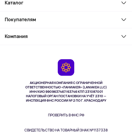
Каталог
Смартфоны и гаджеты
Покупателям
Ноутбуки, мониторы, VR
Товары для дома
Служба поддержки
Косметика и уход
Компания
Как заказать
Активный отдых
Оплата
О сервисе
Планшеты
Доставка
Контакты
Игровые консоли
Гарантия
Камеры
Возврат
TV и мультимедиа
Выкуп товара
Музыка и звук
АКЦИОНЕРНАЯ КОМПАНИЯ С ОГРАНИЧЕННОЙ
Спорт
ОТВЕТСТВЕННОСТЬЮ «ЛАНИАКЕЯ» (LANIAKEA LLC)
ИНН/КИО 9909637467/63746 КПП 231087001
Здоровье
НАЛОГОВЫЙ ОРГАН ПОСТАНОВКИ НА УЧЁТ 2310 —
Здоровье питомцев
ИНСПЕКЦИЯ ФНС РОССИИ № 2 ПО Г. КРАСНОДАРУ
Книги
Одежда и аксессуары
ПРОВЕРИТЬ В ФНС РФ
СВИДЕТЕЛЬСТВО НА ТОВАРНЫЙ ЗНАК №1137338