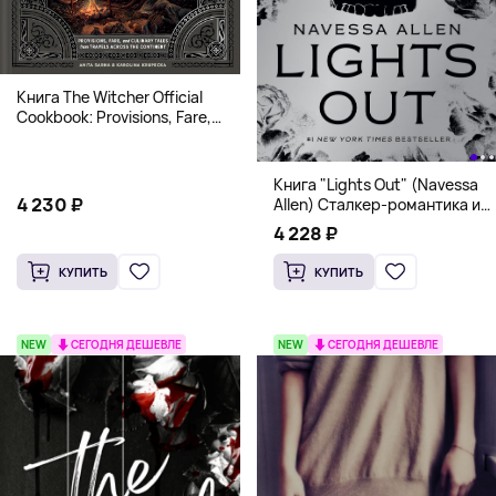
Книга The Witcher Official
Cookbook: Provisions, Fare,
and Culinary Tales from Travels
Across the Continent
Книга "Lights Out" (Navessa
4 230 ₽
Allen) Сталкер-романтика и
человек в маске (18+)
4 228 ₽
КУПИТЬ
КУПИТЬ
NEW
СЕГОДНЯ ДЕШЕВЛЕ
NEW
СЕГОДНЯ ДЕШЕВЛЕ