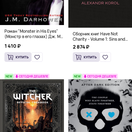
Роман "Monster in His Eyes"
Сборник книг Have Not
(Монстр в его глазах) Дж. М.
Charity - Volume 1: Sins and
Дарховер | Mafia Romance
Volume 2: Virtues
1 410 ₽
2 874 ₽
18+
КУПИТЬ
КУПИТЬ
NEW
СЕГОДНЯ ДЕШЕВЛЕ
NEW
СЕГОДНЯ ДЕШЕВЛЕ