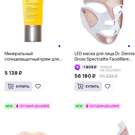
Минеральный
LED маска для лица Dr. Dennis
солнцезащитный крем для
Gross Spectralite FaceWare
лица Dr. Dennis Gross (SPF 50,
Pro, белый/розовый
-1 809 ₽
СКИДКА
100% Физические фильтры)
НА ПОШЛИНУ
5 138 ₽
56 180 ₽
70 225 ₽
КУПИТЬ
КУПИТЬ
NEW
СЕГОДНЯ ДЕШЕВЛЕ
NEW
СЕГОДНЯ ДЕШЕВЛЕ