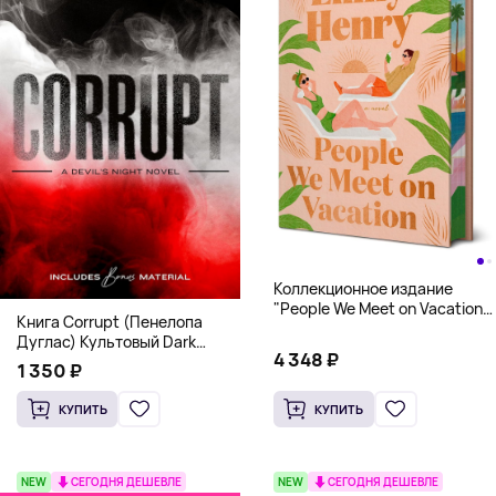
Коллекционное издание
"People We Meet on Vacation"
Книга Corrupt (Пенелопа
(Эмили Генри) Deluxe
Дуглас) Культовый Dark
Hardcover
4 348 ₽
Romance бестселлер (18+)
1 350 ₽
КУПИТЬ
КУПИТЬ
NEW
СЕГОДНЯ ДЕШЕВЛЕ
NEW
СЕГОДНЯ ДЕШЕВЛЕ