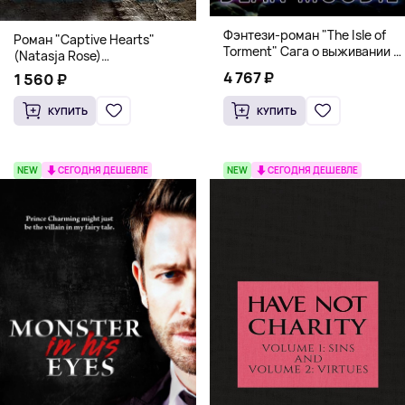
Фэнтези-роман "The Isle of
Роман "Captive Hearts"
Torment" Сага о выживании и
(Natasja Rose)
магии
Романтическое фэнтези
4 767 ₽
1 560 ₽
КУПИТЬ
КУПИТЬ
NEW
СЕГОДНЯ ДЕШЕВЛЕ
NEW
СЕГОДНЯ ДЕШЕВЛЕ