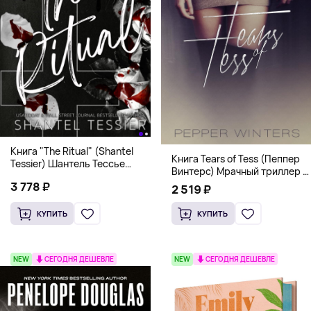
Книга "The Ritual" (Shantel
Книга Tears of Tess (Пеппер
Tessier) Шантель Тессье
Винтерс) Мрачный триллер о
Экстремальный дарк-
выживании и страсти (18+)
3 778 ₽
романс бестселлер (18+)
2 519 ₽
КУПИТЬ
КУПИТЬ
NEW
СЕГОДНЯ ДЕШЕВЛЕ
NEW
СЕГОДНЯ ДЕШЕВЛЕ