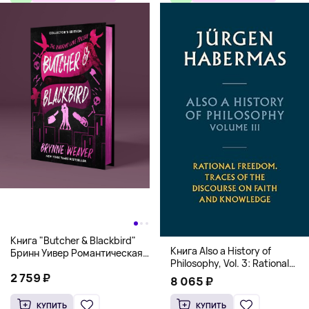
Книга "Butcher & Blackbird"
Книга Also a History of
Бринн Уивер Романтическая
Philosophy, Vol. 3: Rational
комедия о серийных убийцах
Freedom. Traces of the
2 759 ₽
(18+)
8 065 ₽
Discourse on Faith and
Knowledge (Твердый
КУПИТЬ
КУПИТЬ