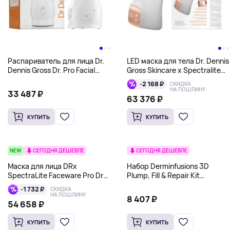
Распариватель для лица Dr.
LED маска для тела Dr. Dennis
Dennis Gross Dr. Pro Facial
Gross Skincare x Spectralite
Steamer, белый/оранжевый
BodyWare Pro, белый
-2 168 ₽
СКИДКА
НА ПОШЛИНУ
33 487 ₽
63 376 ₽
КУПИТЬ
КУПИТЬ
NEW
СЕГОДНЯ ДЕШЕВЛЕ
СЕГОДНЯ ДЕШЕВЛЕ
Маска для лица DRx
Набор Derminfusions 3D
SpectraLite Faceware Pro Dr
Plump, Fill & Repair Kit
Dennis Gross, розовый
(средство для губ, сыворотка
-1 732 ₽
СКИДКА
и маска для глаз) Dr Dennis
НА ПОШЛИНУ
8 407 ₽
Gross
54 658 ₽
КУПИТЬ
КУПИТЬ