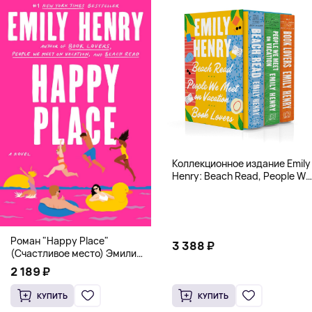
Коллекционное издание Emily
Henry: Beach Read, People We
Meet, Book Lovers
Роман "Happy Place"
3 388 ₽
(Счастливое место) Эмили
Генри | Твердый переплет
2 189 ₽
КУПИТЬ
КУПИТЬ