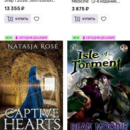
Step 1 2026, 36th Edition
Medicine" (2-е издание,
(Мягкий переплет,
Мягкая обложка) Dr. Thomas
13 355 ₽
3 875 ₽
Английский язык)
Watchman
КУПИТЬ
КУПИТЬ
NEW
СЕГОДНЯ ДЕШЕВЛЕ
NEW
СЕГОДНЯ ДЕШЕВЛЕ