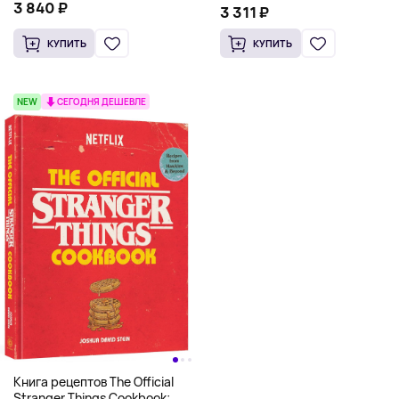
Pizza Cookbook (На
3 840 ₽
Scooby Snacks), Твердый
3 311 ₽
английском)
переплет
КУПИТЬ
КУПИТЬ
NEW
СЕГОДНЯ ДЕШЕВЛЕ
Книга рецептов The Official
Stranger Things Cookbook: