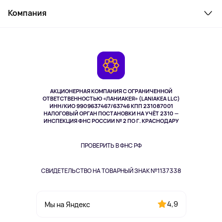
Служба поддержки
Косметика и уход
Компания
Как заказать
Активный отдых
Оплата
О сервисе
Планшеты
Доставка
Контакты
Игровые консоли
Гарантия
Камеры
Возврат
TV и мультимедиа
Выкуп товара
Музыка и звук
АКЦИОНЕРНАЯ КОМПАНИЯ С ОГРАНИЧЕННОЙ
Спорт
ОТВЕТСТВЕННОСТЬЮ «ЛАНИАКЕЯ» (LANIAKEA LLC)
ИНН/КИО 9909637467/63746 КПП 231087001
Здоровье
НАЛОГОВЫЙ ОРГАН ПОСТАНОВКИ НА УЧЁТ 2310 —
Здоровье питомцев
ИНСПЕКЦИЯ ФНС РОССИИ № 2 ПО Г. КРАСНОДАРУ
Книги
Одежда и аксессуары
ПРОВЕРИТЬ В ФНС РФ
СВИДЕТЕЛЬСТВО НА ТОВАРНЫЙ ЗНАК №1137338
4,9
Мы на Яндекс