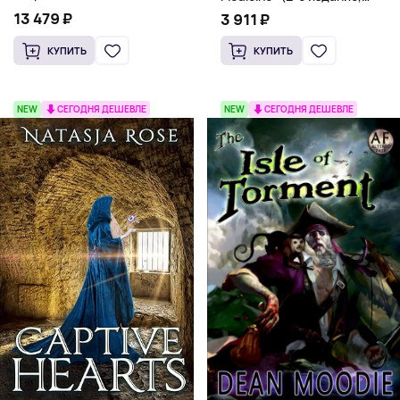
(Мягкий переплет,
Мягкая обложка) Dr. Thomas
13 479 ₽
3 911 ₽
Английский язык)
Watchman
КУПИТЬ
КУПИТЬ
NEW
СЕГОДНЯ ДЕШЕВЛЕ
NEW
СЕГОДНЯ ДЕШЕВЛЕ