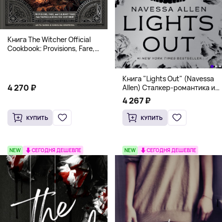
Книга The Witcher Official
Cookbook: Provisions, Fare,
and Culinary Tales from Travels
Across the Continent
Книга "Lights Out" (Navessa
4 270 ₽
Allen) Сталкер-романтика и
человек в маске (18+)
4 267 ₽
КУПИТЬ
КУПИТЬ
NEW
СЕГОДНЯ ДЕШЕВЛЕ
NEW
СЕГОДНЯ ДЕШЕВЛЕ