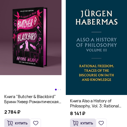
Книга "Butcher & Blackbird"
Книга Also a History of
Бринн Уивер Романтическая
Philosophy, Vol. 3: Rational
комедия о серийных убийцах
Freedom. Traces of the
2 784 ₽
(18+)
8 141 ₽
Discourse on Faith and
Knowledge (Твердый
КУПИТЬ
КУПИТЬ
переплет)