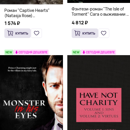
Фэнтези-роман "The Isle of
Роман "Captive Hearts"
Torment" Сага о выживании и
(Natasja Rose)
магии
Романтическое фэнтези
4 812 ₽
1 574 ₽
КУПИТЬ
КУПИТЬ
NEW
СЕГОДНЯ ДЕШЕВЛЕ
NEW
СЕГОДНЯ ДЕШЕВЛЕ