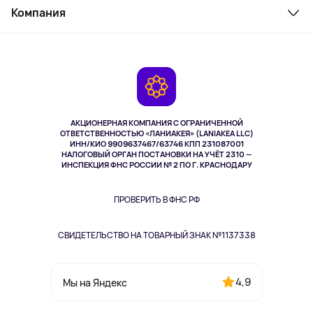
Косметика и уход
Компания
Как заказать
Активный отдых
Оплата
О сервисе
Планшеты
Доставка
Контакты
Игровые консоли
Гарантия
Камеры
Возврат
TV и мультимедиа
Выкуп товара
Музыка и звук
АКЦИОНЕРНАЯ КОМПАНИЯ С ОГРАНИЧЕННОЙ
Спорт
ОТВЕТСТВЕННОСТЬЮ «ЛАНИАКЕЯ» (LANIAKEA LLC)
ИНН/КИО 9909637467/63746 КПП 231087001
Здоровье
НАЛОГОВЫЙ ОРГАН ПОСТАНОВКИ НА УЧЁТ 2310 —
Здоровье питомцев
ИНСПЕКЦИЯ ФНС РОССИИ № 2 ПО Г. КРАСНОДАРУ
Книги
Одежда и аксессуары
ПРОВЕРИТЬ В ФНС РФ
СВИДЕТЕЛЬСТВО НА ТОВАРНЫЙ ЗНАК №1137338
4,9
Мы на Яндекс