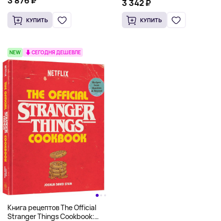
3 876 ₽
Scooby Snacks), Твердый
3 342 ₽
английском)
переплет
КУПИТЬ
КУПИТЬ
NEW
СЕГОДНЯ ДЕШЕВЛЕ
Книга рецептов The Official
Stranger Things Cookbook: