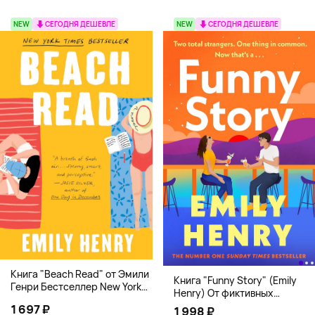
NEW
СЕГОДНЯ ДЕШЕВЛЕ
NEW
СЕГОДНЯ ДЕШЕВЛЕ
Книга "Beach Read" от Эмили
Книга "Funny Story" (Emily
Генри Бестселлер New York
Henry) От фиктивных
Times
свиданий к реальной любви
1 697 ₽
1 998 ₽