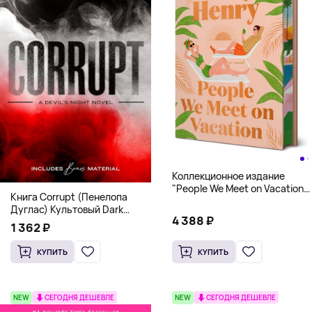
Коллекционное издание
"People We Meet on Vacation"
Книга Corrupt (Пенелопа
(Эмили Генри) Deluxe
Дуглас) Культовый Dark
Hardcover
4 388 ₽
Romance бестселлер (18+)
1 362 ₽
КУПИТЬ
КУПИТЬ
NEW
СЕГОДНЯ ДЕШЕВЛЕ
NEW
СЕГОДНЯ ДЕШЕВЛЕ