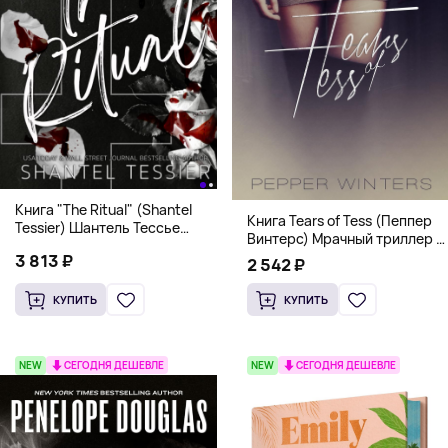
Книга "The Ritual" (Shantel
Книга Tears of Tess (Пеппер
Tessier) Шантель Тессье
Винтерс) Мрачный триллер о
Экстремальный дарк-
выживании и страсти (18+)
3 813 ₽
романс бестселлер (18+)
2 542 ₽
КУПИТЬ
КУПИТЬ
NEW
СЕГОДНЯ ДЕШЕВЛЕ
NEW
СЕГОДНЯ ДЕШЕВЛЕ