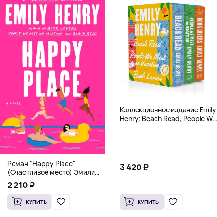
Коллекционное издание Emily
Henry: Beach Read, People We
Meet, Book Lovers
Роман "Happy Place"
3 420 ₽
(Счастливое место) Эмили
Генри | Твердый переплет
2 210 ₽
КУПИТЬ
КУПИТЬ