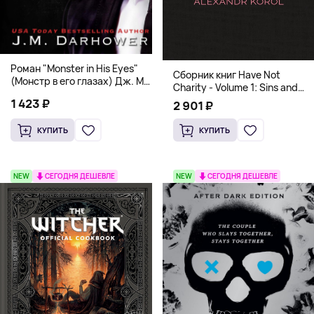
Роман "Monster in His Eyes"
Сборник книг Have Not
(Монстр в его глазах) Дж. М.
Charity - Volume 1: Sins and
Дарховер | Mafia Romance
Volume 2: Virtues
1 423 ₽
2 901 ₽
18+
КУПИТЬ
КУПИТЬ
NEW
СЕГОДНЯ ДЕШЕВЛЕ
NEW
СЕГОДНЯ ДЕШЕВЛЕ