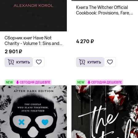
Книга The Witcher Official
Cookbook: Provisions, Fare,
and Culinary Tales from Travels
Across the Continent
Сборник книг Have Not
4 270 ₽
Charity - Volume 1: Sins and
Volume 2: Virtues
2 901 ₽
КУПИТЬ
КУПИТЬ
NEW
СЕГОДНЯ ДЕШЕВЛЕ
NEW
СЕГОДНЯ ДЕШЕВЛЕ