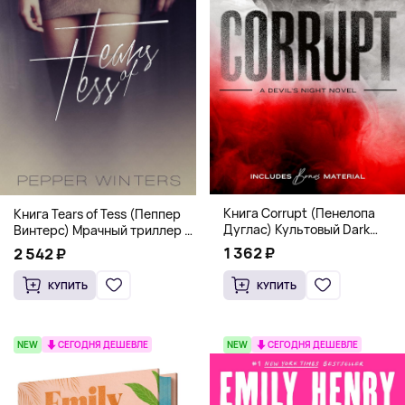
Книга Corrupt (Пенелопа
Книга Tears of Tess (Пеппер
Дуглас) Культовый Dark
Винтерс) Мрачный триллер о
Romance бестселлер (18+)
выживании и страсти (18+)
1 362 ₽
2 542 ₽
КУПИТЬ
КУПИТЬ
NEW
СЕГОДНЯ ДЕШЕВЛЕ
NEW
СЕГОДНЯ ДЕШЕВЛЕ