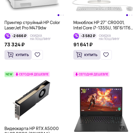
Принтер струйный HP Color
Моноблок HP 27" CR0001,
LaserJet Pro M479dw
Intel Core i7-1355U, 16Гб/1Тб,
белый
-2 666 ₽
-3 582 ₽
СКИДКА
СКИДКА
НА ПОШЛИНУ
НА ПОШЛИНУ
73 324 ₽
91 641 ₽
КУПИТЬ
КУПИТЬ
NEW
СЕГОДНЯ ДЕШЕВЛЕ
СЕГОДНЯ ДЕШЕВЛЕ
Видеокарта HP RTX A5000