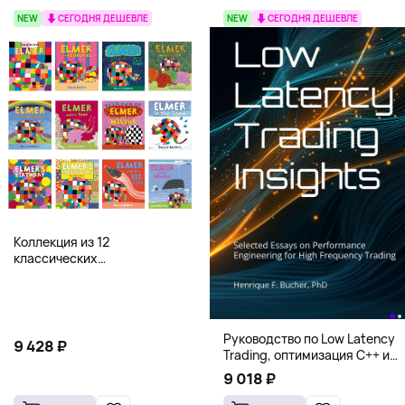
NEW
СЕГОДНЯ ДЕШЕВЛЕ
NEW
СЕГОДНЯ ДЕШЕВЛЕ
Коллекция из 12
классических
иллюстрированных книг об
Элмере от Дэвида Макки
Руководство по Low Latency
9 428 ₽
Trading, оптимизация C++ и
системная архитектура для
9 018 ₽
HFT