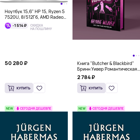
Ноутбук 15,6" HP 15, Ryzen 5
7520U, 8/512Гб, AMD Radeon
Graphics, серебристый
-1 514 ₽
СКИДКА
НА ПОШЛИНУ
50 280 ₽
Книга "Butcher & Blackbird"
Бринн Уивер Романтическая
комедия о серийных убийцах
2 784 ₽
(18+)
КУПИТЬ
КУПИТЬ
NEW
СЕГОДНЯ ДЕШЕВЛЕ
NEW
СЕГОДНЯ ДЕШЕВЛЕ