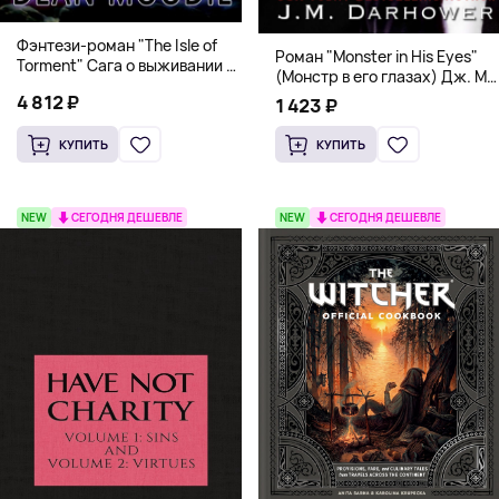
Фэнтези-роман "The Isle of
Роман "Monster in His Eyes"
Torment" Сага о выживании и
(Монстр в его глазах) Дж. М.
магии
Дарховер | Mafia Romance
4 812 ₽
1 423 ₽
18+
КУПИТЬ
КУПИТЬ
NEW
СЕГОДНЯ ДЕШЕВЛЕ
NEW
СЕГОДНЯ ДЕШЕВЛЕ