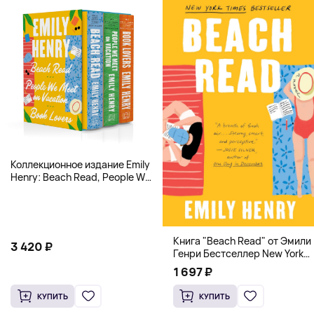
Коллекционное издание Emily
Henry: Beach Read, People We
Meet, Book Lovers
Книга "Beach Read" от Эмили
3 420 ₽
Генри Бестселлер New York
Times
1 697 ₽
КУПИТЬ
КУПИТЬ