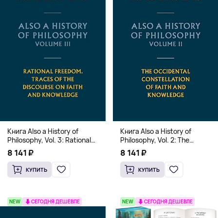
Книга Also a History of
Книга Also a History of
Philosophy, Vol. 3: Rational
Philosophy, Vol. 2: The
Freedom. Traces of the
Occidental Constellation of
8 141 ₽
8 141 ₽
Discourse on Faith and
Faith and Knowledge
Knowledge (Твердый
(Твердый переплет)
КУПИТЬ
КУПИТЬ
переплет)
NEW
СЕГОДНЯ ДЕШЕВЛЕ
NEW
СЕГОДНЯ ДЕШЕВЛЕ