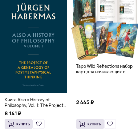
Таро Wild Reflections набор
карт для начинающих с
книгой (78 карт, золочёные
края)
Книга Also a History of
2 445 ₽
Philosophy, Vol. 1: The Project
of a Genealogy of
8 141 ₽
Postmetaphysical Thinking
(Твердый переплет)
КУПИТЬ
КУПИТЬ