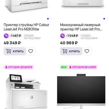
Принтер струйны HP Colour
Монохромный лазерный
LaserJet Pro M283fdw
принтер HP LaserJet Pro
M404dw
-1 467 ₽
-1 048 ₽
СКИДКА
СКИДКА
НА ПОШЛИНУ
НА ПОШЛИНУ
49 349 ₽
40 969 ₽
КУПИТЬ
КУПИТЬ
СЕГОДНЯ ДЕШЕВЛЕ
NEW
СЕГОДНЯ ДЕШЕВЛЕ