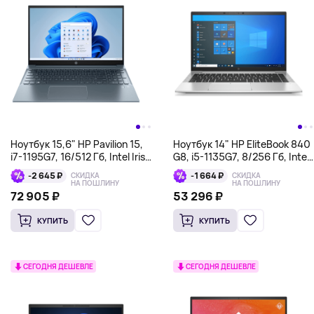
Ноутбук 15,6" HP Pavilion 15,
Ноутбук 14" HP EliteBook 840
i7-1195G7, 16/512 Гб, Intel Iris
G8, i5-1135G7, 8/256 Гб, Intel
Xe Graphics, темно-синий
Iris Xe, серебристый
-2 645 ₽
-1 664 ₽
СКИДКА
СКИДКА
НА ПОШЛИНУ
НА ПОШЛИНУ
72 905 ₽
53 296 ₽
КУПИТЬ
КУПИТЬ
СЕГОДНЯ ДЕШЕВЛЕ
СЕГОДНЯ ДЕШЕВЛЕ