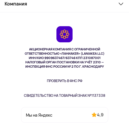
Косметика и уход
Компания
Как заказать
Активный отдых
Оплата
О сервисе
Планшеты
Доставка
Контакты
Игровые консоли
Гарантия
Камеры
Возврат
TV и мультимедиа
Выкуп товара
Музыка и звук
АКЦИОНЕРНАЯ КОМПАНИЯ С ОГРАНИЧЕННОЙ
Спорт
ОТВЕТСТВЕННОСТЬЮ «ЛАНИАКЕЯ» (LANIAKEA LLC)
ИНН/КИО 9909637467/63746 КПП 231087001
Здоровье
НАЛОГОВЫЙ ОРГАН ПОСТАНОВКИ НА УЧЁТ 2310 —
Здоровье питомцев
ИНСПЕКЦИЯ ФНС РОССИИ № 2 ПО Г. КРАСНОДАРУ
Книги
Одежда и аксессуары
ПРОВЕРИТЬ В ФНС РФ
СВИДЕТЕЛЬСТВО НА ТОВАРНЫЙ ЗНАК №1137338
4,9
Мы на Яндекс