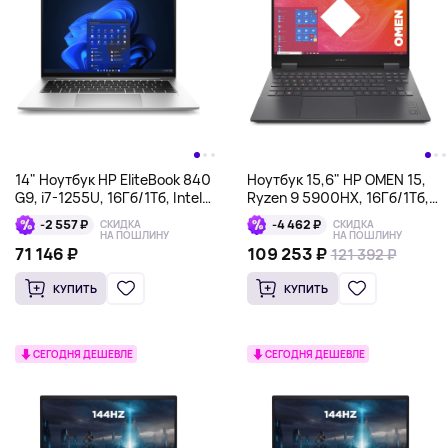
14" Ноутбук HP EliteBook 840
Ноутбук 15,6" HP OMEN 15,
G9, i7-1255U, 16Гб/1Тб, Intel
Ryzen 9 5900HX, 16Гб/1Тб,
Iris Xe, серебристый
RTX 3070 8Гб, черный
-2 557 ₽
-4 462 ₽
СКИДКА
СКИДКА
НА ПОШЛИНУ
НА ПОШЛИНУ
71 146 ₽
109 253 ₽
121 392 ₽
КУПИТЬ
КУПИТЬ
СЕГОДНЯ ДЕШЕВЛЕ
СЕГОДНЯ ДЕШЕВЛЕ