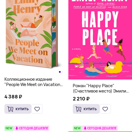
Коллекционное издание
"People We Meet on Vacation"
Роман "Happy Place"
(Эмили Генри) Deluxe
(Счастливое место) Эмили
Hardcover
4 388 ₽
Генри | Твердый переплет
2 210 ₽
КУПИТЬ
КУПИТЬ
NEW
СЕГОДНЯ ДЕШЕВЛЕ
NEW
СЕГОДНЯ ДЕШЕВЛЕ