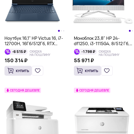
Ноутбук 16,1" HP Victus 16, i7-
Моноблок 23,8" HP ‎24-
12700H, 16Гб/512Гб, RTX
df1250, i3-1115G4, 8/512 Гб,
3060 6Гб, насыщенный
Windows 10, белый
-6 515 ₽
-1 798 ₽
СКИДКА
СКИДКА
синий
НА ПОШЛИНУ
НА ПОШЛИНУ
150 314 ₽
55 971 ₽
КУПИТЬ
КУПИТЬ
СЕГОДНЯ ДЕШЕВЛЕ
СЕГОДНЯ ДЕШЕВЛЕ