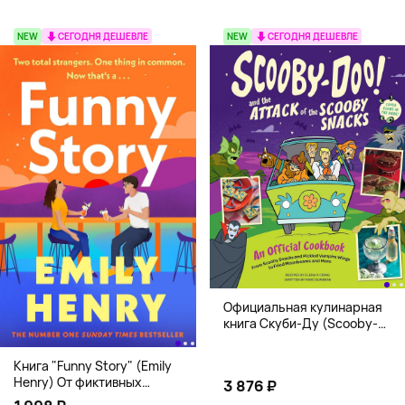
NEW
СЕГОДНЯ ДЕШЕВЛЕ
NEW
СЕГОДНЯ ДЕШЕВЛЕ
Официальная кулинарная
книга Скуби-Ду (Scooby-
Doo! and the Attack of the
Scooby Snacks), Твердый
Книга "Funny Story" (Emily
переплет
Henry) От фиктивных
3 876 ₽
свиданий к реальной любви