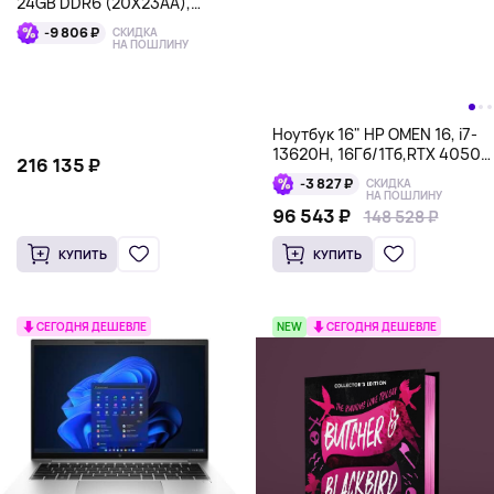
24GB DDR6 (20X23AA),
черный
-9 806 ₽
СКИДКА
НА ПОШЛИНУ
Ноутбук 16" HP OMEN 16, i7-
13620H, 16Гб/1Тб,RTX 4050,
216 135 ₽
черный
-3 827 ₽
СКИДКА
НА ПОШЛИНУ
96 543 ₽
148 528 ₽
КУПИТЬ
КУПИТЬ
СЕГОДНЯ ДЕШЕВЛЕ
NEW
СЕГОДНЯ ДЕШЕВЛЕ