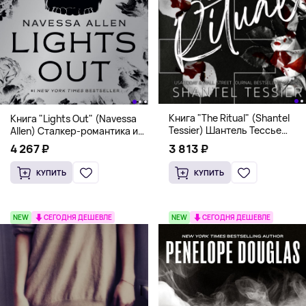
Книга "The Ritual" (Shantel
Книга "Lights Out" (Navessa
Tessier) Шантель Тессье
Allen) Сталкер-романтика и
Экстремальный дарк-
человек в маске (18+)
3 813 ₽
4 267 ₽
романс бестселлер (18+)
КУПИТЬ
КУПИТЬ
NEW
СЕГОДНЯ ДЕШЕВЛЕ
NEW
СЕГОДНЯ ДЕШЕВЛЕ