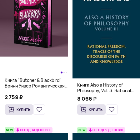
Книга "Butcher & Blackbird"
Книга Also a History of
Бринн Уивер Романтическая
Philosophy, Vol. 3: Rational
комедия о серийных убийцах
Freedom. Traces of the
2 759 ₽
(18+)
8 065 ₽
Discourse on Faith and
Knowledge (Твердый
КУПИТЬ
КУПИТЬ
переплет)
NEW
СЕГОДНЯ ДЕШЕВЛЕ
NEW
СЕГОДНЯ ДЕШЕВЛЕ