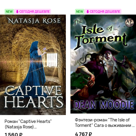
NEW
СЕГОДНЯ ДЕШЕВЛЕ
NEW
СЕГОДНЯ ДЕШЕВЛЕ
Фэнтези-роман "The Isle of
Роман "Captive Hearts"
Torment" Сага о выживании и
(Natasja Rose)
магии
Романтическое фэнтези
4 767 ₽
1 560 ₽