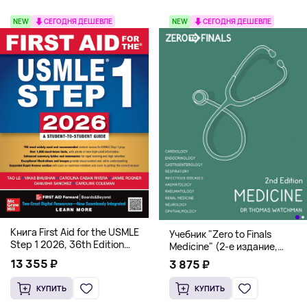
NEW
СЕГОДНЯ ДЕШЕВЛЕ
NEW
СЕГОДНЯ ДЕШЕВЛЕ
Книга First Aid for the USMLE
Учебник "Zero to Finals
Step 1 2026, 36th Edition
Medicine" (2-е издание,
(Мягкий переплет,
Мягкая обложка) Dr. Thomas
13 355 ₽
3 875 ₽
Английский язык)
Watchman
КУПИТЬ
КУПИТЬ