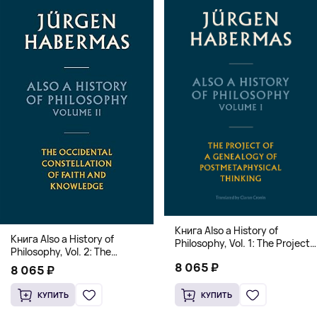
Книга Also a History of
Книга Also a History of
Philosophy, Vol. 1: The Project
Philosophy, Vol. 2: The
of a Genealogy of
Occidental Constellation of
8 065 ₽
Postmetaphysical Thinking
8 065 ₽
Faith and Knowledge
(Твердый переплет)
(Твердый переплет)
КУПИТЬ
КУПИТЬ