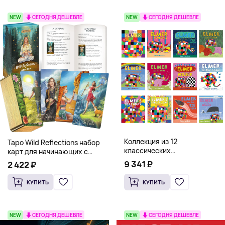
NEW
СЕГОДНЯ ДЕШЕВЛЕ
NEW
СЕГОДНЯ ДЕШЕВЛЕ
Коллекция из 12
Таро Wild Reflections набор
классических
карт для начинающих с
иллюстрированных книг об
книгой (78 карт, золочёные
9 341 ₽
2 422 ₽
Элмере от Дэвида Макки
края)
КУПИТЬ
КУПИТЬ
NEW
СЕГОДНЯ ДЕШЕВЛЕ
NEW
СЕГОДНЯ ДЕШЕВЛЕ