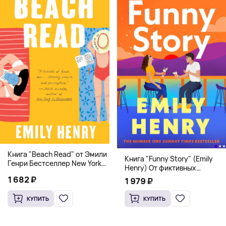
Книга "Beach Read" от Эмили
Книга "Funny Story" (Emily
Генри Бестселлер New York
Henry) От фиктивных
Times
свиданий к реальной любви
1 682 ₽
1 979 ₽
КУПИТЬ
КУПИТЬ