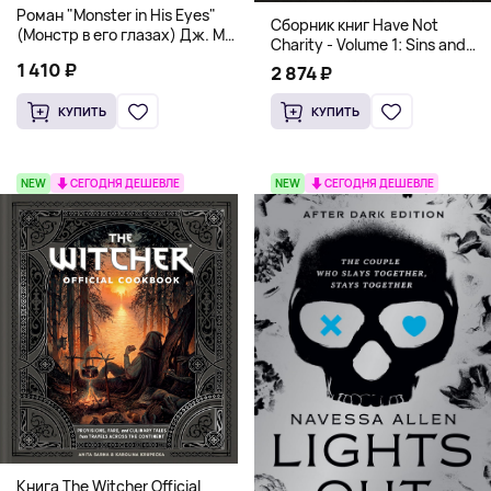
Роман "Monster in His Eyes"
Сборник книг Have Not
(Монстр в его глазах) Дж. М.
Charity - Volume 1: Sins and
Дарховер | Mafia Romance
Volume 2: Virtues
1 410 ₽
2 874 ₽
18+
КУПИТЬ
КУПИТЬ
NEW
СЕГОДНЯ ДЕШЕВЛЕ
NEW
СЕГОДНЯ ДЕШЕВЛЕ
Книга The Witcher Official