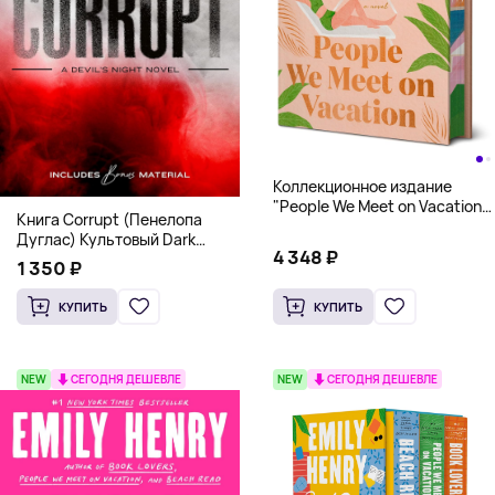
Коллекционное издание
"People We Meet on Vacation"
Книга Corrupt (Пенелопа
(Эмили Генри) Deluxe
Дуглас) Культовый Dark
Hardcover
4 348 ₽
Romance бестселлер (18+)
1 350 ₽
КУПИТЬ
КУПИТЬ
NEW
СЕГОДНЯ ДЕШЕВЛЕ
NEW
СЕГОДНЯ ДЕШЕВЛЕ