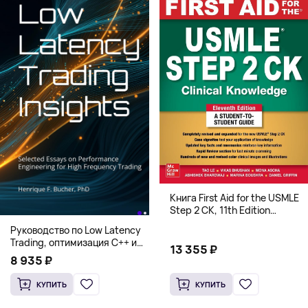
Книга First Aid for the USMLE
Step 2 CK, 11th Edition
(Мягкий переплет,
Руководство по Low Latency
Английский язык)
Trading, оптимизация C++ и
13 355 ₽
системная архитектура для
8 935 ₽
HFT
КУПИТЬ
КУПИТЬ