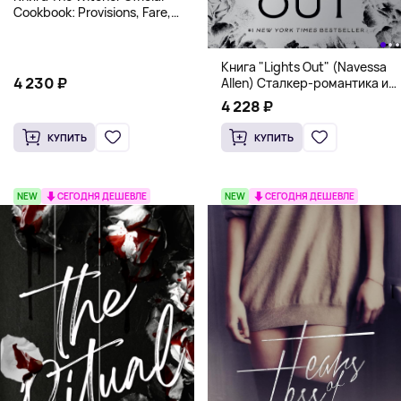
Cookbook: Provisions, Fare,
and Culinary Tales from Travels
Across the Continent
Книга "Lights Out" (Navessa
4 230 ₽
Allen) Сталкер-романтика и
человек в маске (18+)
4 228 ₽
КУПИТЬ
КУПИТЬ
NEW
СЕГОДНЯ ДЕШЕВЛЕ
NEW
СЕГОДНЯ ДЕШЕВЛЕ