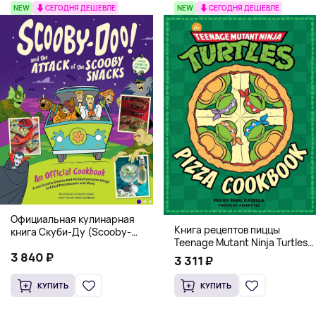
NEW
СЕГОДНЯ ДЕШЕВЛЕ
NEW
СЕГОДНЯ ДЕШЕВЛЕ
Официальная кулинарная
Книга рецептов пиццы
книга Скуби-Ду (Scooby-
Teenage Mutant Ninja Turtles
Doo! and the Attack of the
Pizza Cookbook (На
3 840 ₽
Scooby Snacks), Твердый
3 311 ₽
английском)
переплет
КУПИТЬ
КУПИТЬ