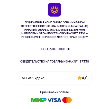
Игровые консоли
Гарантия
Камеры
Возврат
TV и мультимедиа
Выкуп товара
Музыка и звук
АКЦИОНЕРНАЯ КОМПАНИЯ С ОГРАНИЧЕННОЙ
Спорт
ОТВЕТСТВЕННОСТЬЮ «ЛАНИАКЕЯ» (LANIAKEA LLC)
ИНН/КИО 9909637467/63746 КПП 231087001
Здоровье
НАЛОГОВЫЙ ОРГАН ПОСТАНОВКИ НА УЧЁТ 2310 —
Здоровье питомцев
ИНСПЕКЦИЯ ФНС РОССИИ № 2 ПО Г. КРАСНОДАРУ
Книги
Одежда и аксессуары
ПРОВЕРИТЬ В ФНС РФ
СВИДЕТЕЛЬСТВО НА ТОВАРНЫЙ ЗНАК №1137338
4,9
Мы на Яндекс
Принимаем к оплате