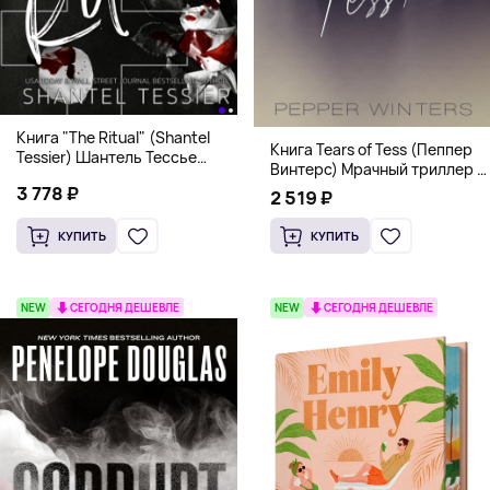
Книга "The Ritual" (Shantel
Книга Tears of Tess (Пеппер
Tessier) Шантель Тессье
Винтерс) Мрачный триллер о
Экстремальный дарк-
выживании и страсти (18+)
3 778 ₽
романс бестселлер (18+)
2 519 ₽
КУПИТЬ
КУПИТЬ
NEW
СЕГОДНЯ ДЕШЕВЛЕ
NEW
СЕГОДНЯ ДЕШЕВЛЕ