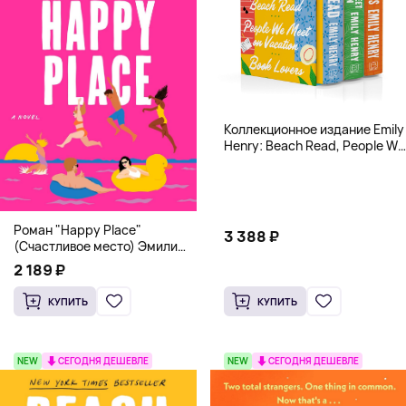
Коллекционное издание Emily
Henry: Beach Read, People We
Meet, Book Lovers
Роман "Happy Place"
3 388 ₽
(Счастливое место) Эмили
Генри | Твердый переплет
2 189 ₽
КУПИТЬ
КУПИТЬ
NEW
СЕГОДНЯ ДЕШЕВЛЕ
NEW
СЕГОДНЯ ДЕШЕВЛЕ