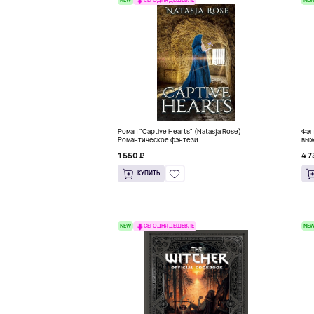
СЕГОДНЯ ДЕШЕВЛЕ
Роман "Captive Hearts" (Natasja Rose)
Фэн
Романтическое фэнтези
выж
1 550 ₽
4 7
КУПИТЬ
NEW
NE
СЕГОДНЯ ДЕШЕВЛЕ