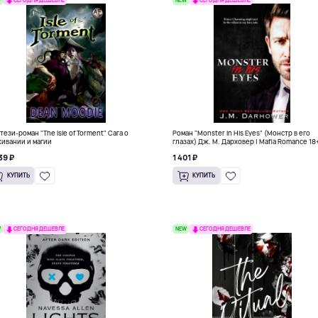
СЕГОДНЯ ДЕШЕВЛЕ
СЕГОДНЯ ДЕШЕВЛЕ
тези-роман "The Isle of Torment" Сага о
Роман "Monster in His Eyes" (Монстр в его
ивании и магии
глазах) Дж. М. Дарховер | Mafia Romance 18
39 ₽
1 401 ₽
КУПИТЬ
КУПИТЬ
W
NEW
СЕГОДНЯ ДЕШЕВЛЕ
СЕГОДНЯ ДЕШЕВЛЕ