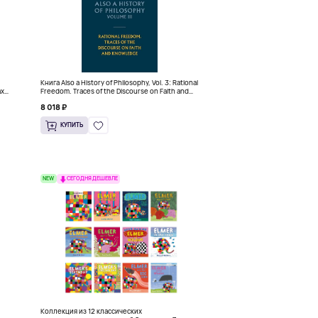
Книга Also a History of Philosophy, Vol. 3: Rational
ах
Freedom. Traces of the Discourse on Faith and
Knowledge (Твердый переплет)
8 018 ₽
КУПИТЬ
NEW
СЕГОДНЯ ДЕШЕВЛЕ
Коллекция из 12 классических