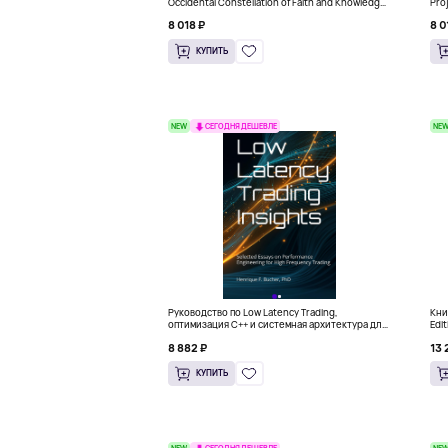
Occidental Constellation of Faith and Knowledge
Pro
(Твердый переплет)
Thi
8 018 ₽
8 0
КУПИТЬ
NEW
NE
СЕГОДНЯ ДЕШЕВЛЕ
Руководство по Low Latency Trading,
Книг
оптимизация C++ и системная архитектура для
Edi
HFT
8 882 ₽
13 
КУПИТЬ
NEW
NE