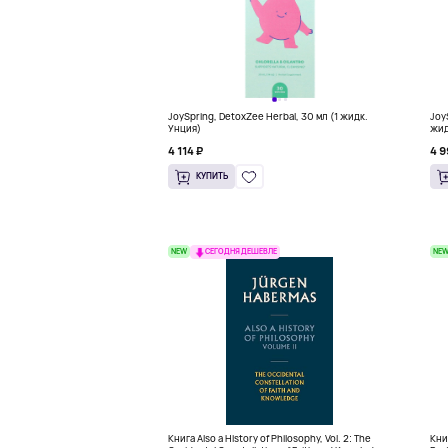
JoySpring, DetoxZee Herbal, 30 мл (1 жидк.
Joy
Унция)
жид
4 114 ₽
4 9
КУПИТЬ
NEW
NE
СЕГОДНЯ ДЕШЕВЛЕ
Книга Also a History of Philosophy, Vol. 2: The
Книг