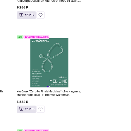
иллюстрированных книг об Элмере от Дэвида
Макки
9 286 ₽
КУПИТЬ
NEW
СЕГОДНЯ ДЕШЕВЛЕ
6th
Учебник "Zero to Finals Medicine" (2-е издание,
)
Мягкая обложка) Dr. Thomas Watchman
3 852 ₽
КУПИТЬ
NEW