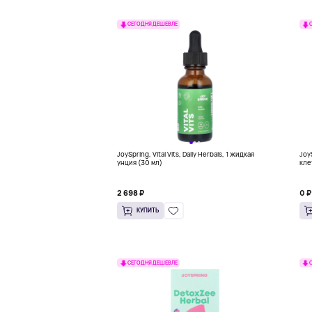
СЕГОДНЯ ДЕШЕВЛЕ
JoySpring, Vital Vits, Daily Herbals, 1 жидкая
Joy
унция (30 мл)
кле
пер
мар
мар
2 698 ₽
0 ₽
КУПИТЬ
СЕГОДНЯ ДЕШЕВЛЕ