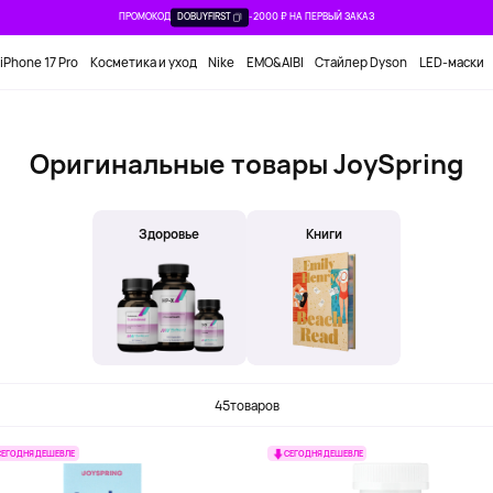
ПРОМОКОД
DOBUYFIRST
-2000 ₽ НА ПЕРВЫЙ ЗАКАЗ
iPhone 17 Pro
Косметика и уход
Nike
EMO&AIBI
Стайлер Dyson
LED-маски
Оригинальные товары JoySpring
Здоровье
Книги
45
товаров
СЕГОДНЯ ДЕШЕВЛЕ
СЕГОДНЯ ДЕШЕВЛЕ