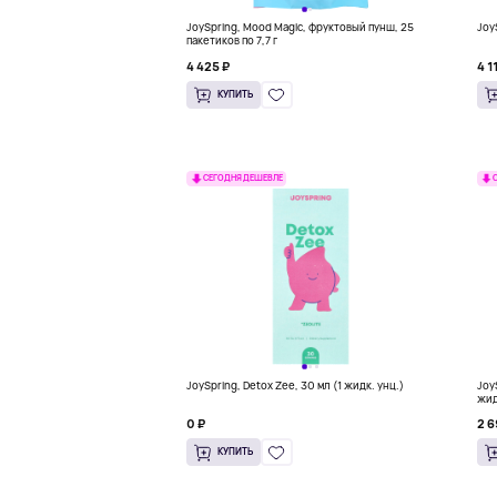
JoySpring, Mood Magic, фруктовый пунш, 25
Joy
пакетиков по 7,7 г
4 425 ₽
4 1
КУПИТЬ
СЕГОДНЯ ДЕШЕВЛЕ
JoySpring, Detox Zee, 30 мл (1 жидк. унц.)
Joy
жид
0 ₽
2 6
КУПИТЬ