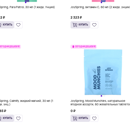
Spring, Para Patrol, 30 мл (1 жидк. Унция)
JoySpring, витамин C, 60 мл (2 жидк. унции
12 ₽
2 323 ₽
КУПИТЬ
КУПИТЬ
СЕГОДНЯ ДЕШЕВЛЕ
СЕГОДНЯ ДЕШЕВЛЕ
Spring, Calmify, жидкий магний, 30 мл (1
JoySpring, Mood Munchies, натуральное
к. унц.)
ягодное ассорти, 60 жевательных таблето
93 ₽
0 ₽
КУПИТЬ
КУПИТЬ