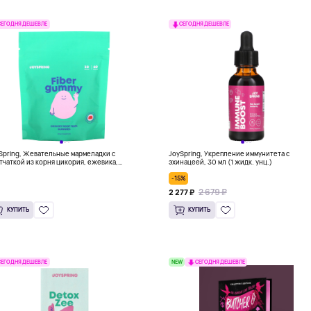
СЕГОДНЯ ДЕШЕВЛЕ
СЕГОДНЯ ДЕШЕВЛЕ
Spring, Жевательные мармеладки с
JoySpring, Укрепление иммунитета с
тчаткой из корня цикория, ежевика,
эхинацеей, 30 мл (1 жидк. унц.)
сик, клубника, 3 г, 60 жевательных
-15%
меладок (1,5 г в 1 жевательной
меладке)
2 679 ₽
2 277 ₽
КУПИТЬ
КУПИТЬ
NEW
СЕГОДНЯ ДЕШЕВЛЕ
СЕГОДНЯ ДЕШЕВЛЕ