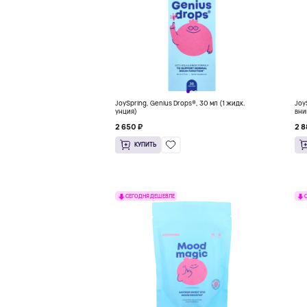
JoySpring, Genius Drops®, 30 мл (1 жидк.
Joy
унция)
вни
жид
2 650 ₽
2 8
КУПИТЬ
СЕГОДНЯ ДЕШЕВЛЕ