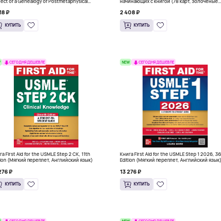
ject of a Genealogy of Postmetaphysical
начинающих с книгой (78 карт, золочёные
nking (Твердый переплет)
края)
18 ₽
2 408 ₽
КУПИТЬ
КУПИТЬ
W
NEW
СЕГОДНЯ ДЕШЕВЛЕ
СЕГОДНЯ ДЕШЕВЛЕ
а First Aid for the USMLE Step 2 CK, 11th
Книга First Aid for the USMLE Step 1 2026, 3
tion (Мягкий переплет, Английский язык)
Edition (Мягкий переплет, Английский язык
276 ₽
13 276 ₽
КУПИТЬ
КУПИТЬ
W
NEW