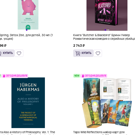
Spring, Detox Zee, для детей, 30 мл (1
Книга "Butcher & Blackbird" Бринн Уивер
к. унция)
Романтическая комедия о серийных убийц
(18+)
96 ₽
2 743 ₽
КУПИТЬ
КУПИТЬ
W
NEW
СЕГОДНЯ ДЕШЕВЛЕ
СЕГОДНЯ ДЕШЕВЛЕ
а Also a History of Philosophy, Vol. 1: The
Таро Wild Reflections набор карт для