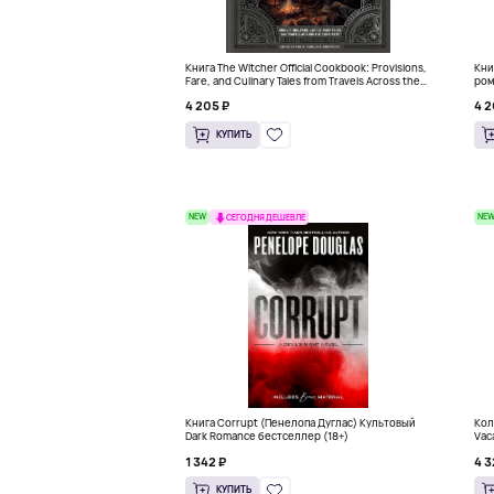
Книга The Witcher Official Cookbook: Provisions,
Кни
Fare, and Culinary Tales from Travels Across the
ром
Continent
4 205 ₽
4 2
КУПИТЬ
NEW
NE
СЕГОДНЯ ДЕШЕВЛЕ
Книга Corrupt (Пенелопа Дуглас) Культовый
Кол
Dark Romance бестселлер (18+)
Vac
1 342 ₽
4 3
КУПИТЬ