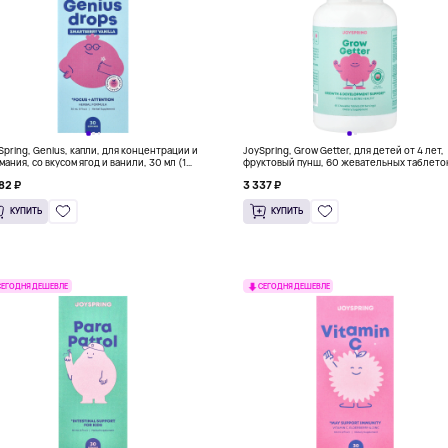
Spring, Genius, капли, для концентрации и
JoySpring, Grow Getter, для детей от 4 лет,
мания, со вкусом ягод и ванили, 30 мл (1
фруктовый пунш, 60 жевательных таблето
к. унция)
82 ₽
3 337 ₽
КУПИТЬ
КУПИТЬ
СЕГОДНЯ ДЕШЕВЛЕ
СЕГОДНЯ ДЕШЕВЛЕ