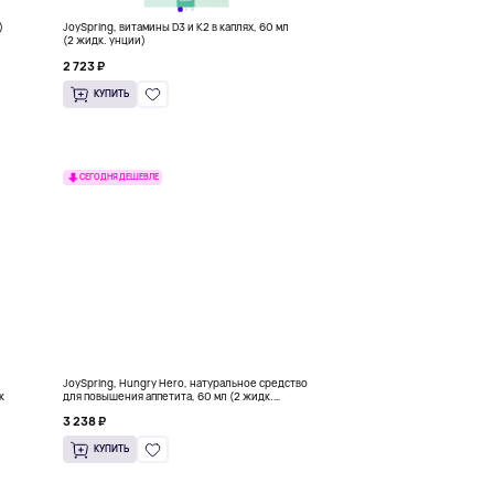
)
JoySpring, витамины D3 и K2 в каплях, 60 мл
(2 жидк. унции)
2 723 ₽
КУПИТЬ
СЕГОДНЯ ДЕШЕВЛЕ
JoySpring, Hungry Hero, натуральное средство
к
для повышения аппетита, 60 мл (2 жидк.
унции)
3 238 ₽
КУПИТЬ