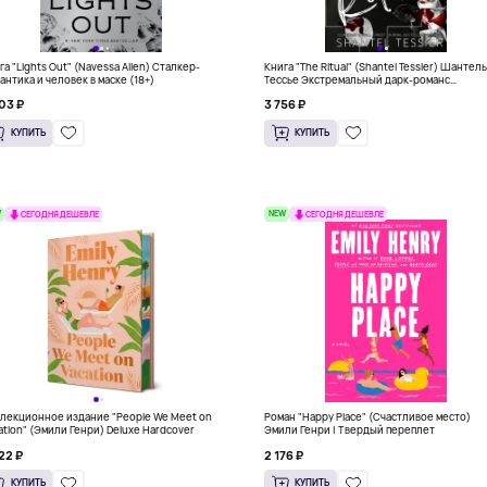
га "Lights Out" (Navessa Allen) Сталкер-
Книга "The Ritual" (Shantel Tessier) Шантел
антика и человек в маске (18+)
Тессье Экстремальный дарк-романс
бестселлер (18+)
03 ₽
3 756 ₽
КУПИТЬ
КУПИТЬ
W
NEW
СЕГОДНЯ ДЕШЕВЛЕ
СЕГОДНЯ ДЕШЕВЛЕ
лекционное издание "People We Meet on
Роман "Happy Place" (Счастливое место)
ation" (Эмили Генри) Deluxe Hardcover
Эмили Генри | Твердый переплет
22 ₽
2 176 ₽
КУПИТЬ
КУПИТЬ