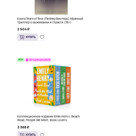
ь
Книга Tears of Tess (Пеппер Винтерс) Мрачный
триллер о выживании и страсти (18+)
2 504 ₽
КУПИТЬ
NEW
СЕГОДНЯ ДЕШЕВЛЕ
Коллекционное издание Emily Henry: Beach
Read, People We Meet, Book Lovers
3 368 ₽
КУПИТЬ