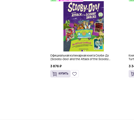
Официальная кулинарная книга Скуби-Ду
Кни
(Scooby-Doo! and the Attack of the Scooby
Tur
Snacks), Твердый переплет
3 876 ₽
3 3
КУПИТЬ