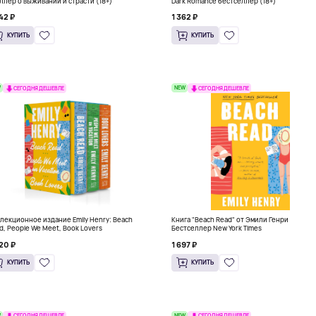
ллер о выживании и страсти (18+)
Dark Romance бестселлер (18+)
42 ₽
1 362 ₽
КУПИТЬ
КУПИТЬ
W
NEW
СЕГОДНЯ ДЕШЕВЛЕ
СЕГОДНЯ ДЕШЕВЛЕ
лекционное издание Emily Henry: Beach
Книга "Beach Read" от Эмили Генри
d, People We Meet, Book Lovers
Бестселлер New York Times
20 ₽
1 697 ₽
КУПИТЬ
КУПИТЬ
W
NEW
СЕГОДНЯ ДЕШЕВЛЕ
СЕГОДНЯ ДЕШЕВЛЕ