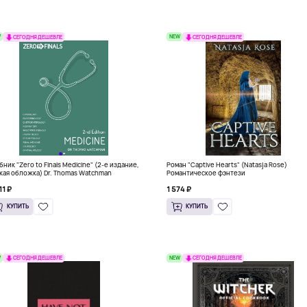
W
NEW
СЕГОДНЯ ДЕШЕВЛЕ
СЕГОДНЯ ДЕШЕВЛЕ
бник "Zero to Finals Medicine" (2-е издание,
Роман "Captive Hearts" (Natasja Rose)
кая обложка) Dr. Thomas Watchman
Романтическое фэнтези
11 ₽
1 574 ₽
КУПИТЬ
КУПИТЬ
W
NEW
СЕГОДНЯ ДЕШЕВЛЕ
СЕГОДНЯ ДЕШЕВЛЕ