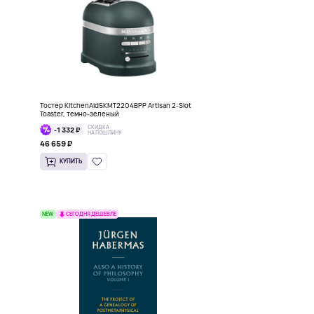
Тостер KitchenAid5KMT2204BPP Artisan 2-Slot
Toaster, темно-зеленый
СКИДКА
-1 332 ₽
НА ПОШЛИНУ
46 659 ₽
КУПИТЬ
NEW
СЕГОДНЯ ДЕШЕВЛЕ