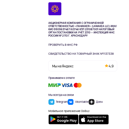
АКЦИОНЕРНАЯ КОМПАНИЯ С ОГРАНИЧЕННОЙ
ОТВЕТСТВЕННОСТЬЮ «ЛАНИАКЕЯ» (LANIAKEA LLC)
ИНН/
КИО 9909637467/63746 КПП 231087001
НАЛОГОВЫЙ
ОРГАН ПОСТАНОВКИ НА УЧЁТ 2310 — ИНСПЕКЦИЯ ФНС
РОССИИ № 2 ПО Г. КРАСНОДАРУ
ПРОВЕРИТЬ В ФНС РФ
СВИДЕТЕЛЬСТВО НА ТОВАРНЫЙ ЗНАК №1137338
Мы на Яндекс
4,9
Принимаем к оплате
Мы всегда на связи
Telegram
Vkontakte
Дзен
Мобильное приложение DoBuy