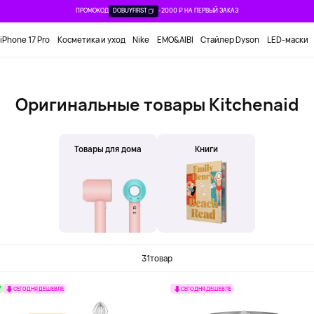
ПРОМОКОД
DOBUYFIRST
-2000 ₽ НА ПЕРВЫЙ ЗАКАЗ
iPhone 17 Pro
Косметика и уход
Nike
EMO&AIBI
Стайлер Dyson
LED-маски
Оригинальные товары Kitchenaid
Товары для дома
Книги
31
товар
W
СЕГОДНЯ ДЕШЕВЛЕ
СЕГОДНЯ ДЕШЕВЛЕ