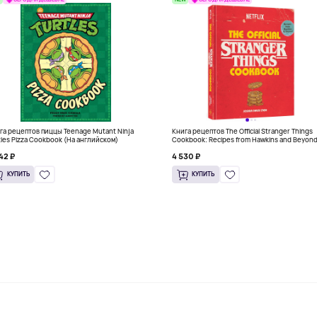
га рецептов пиццы Teenage Mutant Ninja
Книга рецептов The Official Stranger Things
tles Pizza Cookbook (На английском)
Cookbook: Recipes from Hawkins and Beyon
(На английском)
42 ₽
4 530 ₽
КУПИТЬ
КУПИТЬ