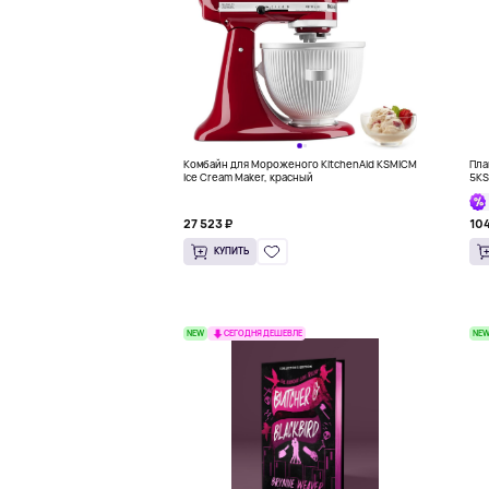
Комбайн для Мороженого KitchenAid KSMICM
Пла
Ice Cream Maker, красный
5KS
Hon
27 523 ₽
104
КУПИТЬ
NEW
NE
СЕГОДНЯ ДЕШЕВЛЕ