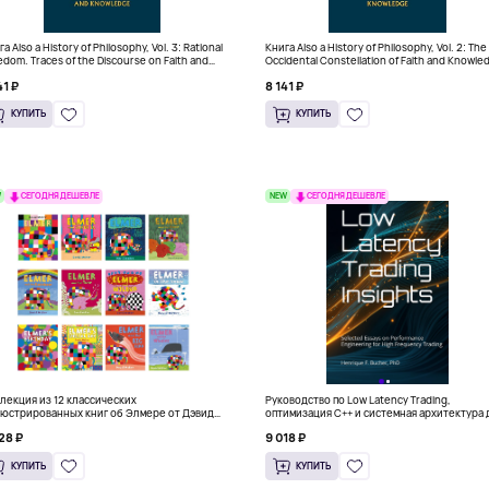
а Also a History of Philosophy, Vol. 3: Rational
Книга Also a History of Philosophy, Vol. 2: The
edom. Traces of the Discourse on Faith and
Occidental Constellation of Faith and Knowle
wledge (Твердый переплет)
(Твердый переплет)
41 ₽
8 141 ₽
КУПИТЬ
КУПИТЬ
W
NEW
СЕГОДНЯ ДЕШЕВЛЕ
СЕГОДНЯ ДЕШЕВЛЕ
лекция из 12 классических
Руководство по Low Latency Trading,
юстрированных книг об Элмере от Дэвида
оптимизация C++ и системная архитектура 
ки
HFT
28 ₽
9 018 ₽
КУПИТЬ
КУПИТЬ