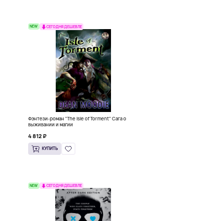
NEW
СЕГОДНЯ ДЕШЕВЛЕ
Фэнтези-роман "The Isle of Torment" Сага о
выживании и магии
4 812 ₽
КУПИТЬ
NEW
СЕГОДНЯ ДЕШЕВЛЕ