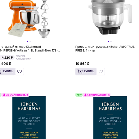
нетарный миксер Kitchenaid
Пресс для цитрусовых KitchenAid CITRUS
M175PSBHY Artisan 4.8L Stand Mixer 175 -
PRESS, 1 литр
ey, оранжевый
СКИДКА
-4 220 ₽
НА ПОШЛИНУ
 400 ₽
10 864 ₽
КУПИТЬ
КУПИТЬ
W
NEW
СЕГОДНЯ ДЕШЕВЛЕ
СЕГОДНЯ ДЕШЕВЛЕ