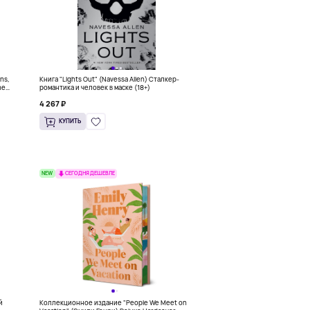
ons,
Книга "Lights Out" (Navessa Allen) Сталкер-
he
романтика и человек в маске (18+)
4 267 ₽
КУПИТЬ
NEW
СЕГОДНЯ ДЕШЕВЛЕ
й
Коллекционное издание "People We Meet on