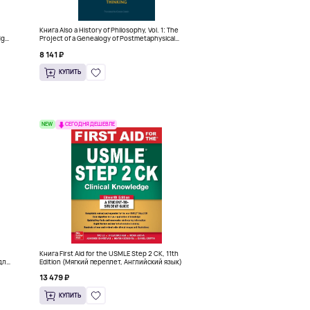
Книга Also a History of Philosophy, Vol. 1: The
dge
Project of a Genealogy of Postmetaphysical
Thinking (Твердый переплет)
8 141 ₽
КУПИТЬ
NEW
СЕГОДНЯ ДЕШЕВЛЕ
Книга First Aid for the USMLE Step 2 CK, 11th
для
Edition (Мягкий переплет, Английский язык)
13 479 ₽
КУПИТЬ