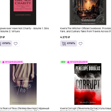
рник книг Have Not Charity - Volume 1: Sins
Книга The Witcher Official Cookbook: Provisi
 Volume 2: Virtues
Fare, and Culinary Tales from Travels Across t
Continent
01 ₽
4 270 ₽
КУПИТЬ
КУПИТЬ
W
NEW
СЕГОДНЯ ДЕШЕВЛЕ
СЕГОДНЯ ДЕШЕВЛЕ
га Tears of Tess (Пеппер Винтерс) Мрачный
Книга Corrupt (Пенелопа Дуглас) Культовы