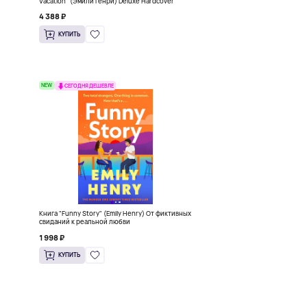
Vacation" (Эмили Генри) Deluxe Hardcover
4 388 ₽
КУПИТЬ
NEW
СЕГОДНЯ ДЕШЕВЛЕ
Книга "Funny Story" (Emily Henry) От фиктивных
свиданий к реальной любви
1 998 ₽
КУПИТЬ