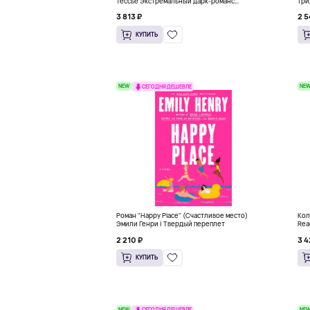
Тессье Экстремальный дарк-романс
три
бестселлер (18+)
3 813 ₽
2 5
КУПИТЬ
NEW
NE
СЕГОДНЯ ДЕШЕВЛЕ
Роман "Happy Place" (Счастливое место)
Кол
Эмили Генри | Твердый переплет
Rea
2 210 ₽
3 4
КУПИТЬ
NEW
NE
СЕГОДНЯ ДЕШЕВЛЕ