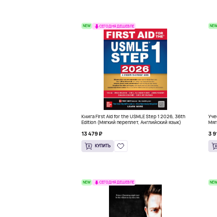
NEW
NE
СЕГОДНЯ ДЕШЕВЛЕ
Книга First Aid for the USMLE Step 1 2026, 36th
Уче
Edition (Мягкий переплет, Английский язык)
Мяг
13 479 ₽
3 9
КУПИТЬ
NEW
NE
СЕГОДНЯ ДЕШЕВЛЕ