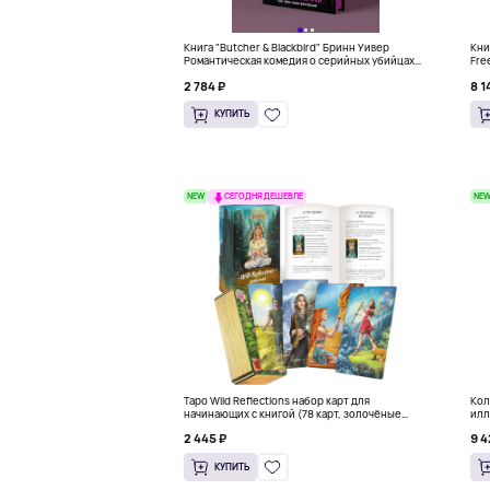
Книга "Butcher & Blackbird" Бринн Уивер
Книг
Романтическая комедия о серийных убийцах
Fre
(18+)
Kno
2 784 ₽
8 1
КУПИТЬ
NEW
NE
СЕГОДНЯ ДЕШЕВЛЕ
Таро Wild Reflections набор карт для
Кол
начинающих с книгой (78 карт, золочёные
илл
края)
Мак
2 445 ₽
9 4
КУПИТЬ